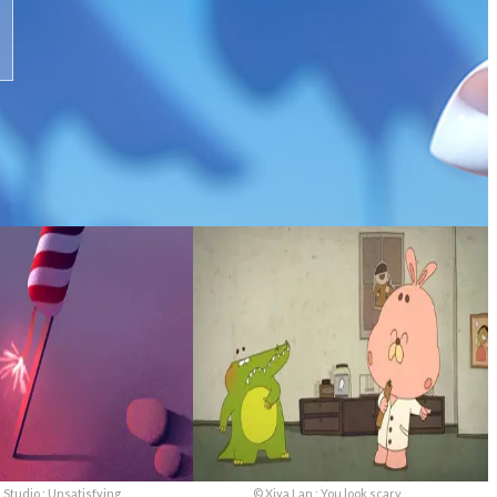
 Studio : Unsatisfying.
© Xiya Lan : You look scary.