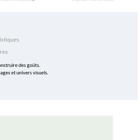
istiques
ires
onstruire des goûts.
ages et univers visuels.