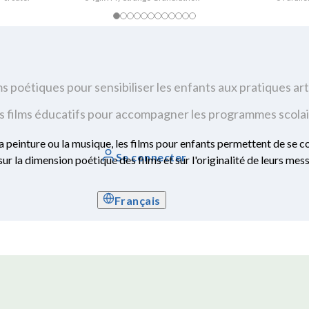
ms poétiques pour sensibiliser les enfants aux pratiques art
 films éducatifs pour accompagner les programmes scola
a peinture ou la musique, les films pour enfants permettent de se c
Se connecter
sur la dimension poétique des films et sur l'originalité de leurs mess
Français