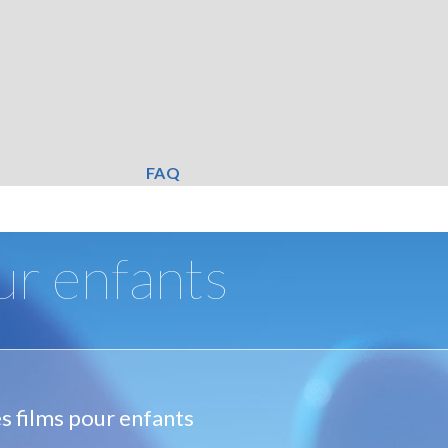
FAQ
ur enfants
s films pour enfants