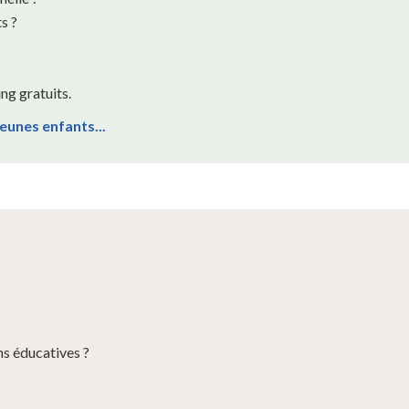
s ?
ng gratuits.
eunes enfants...
ns éducatives ?