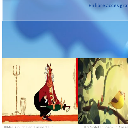
En libre accès gra
© Maël Gourmelen : L'inspecteur.
© G.Godet et B.Sankur : Casse