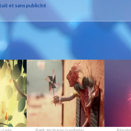
tuit et sans publicité
Faire un don
-croûte.
© Vgik : My Strange Grandfather.
© Parallel