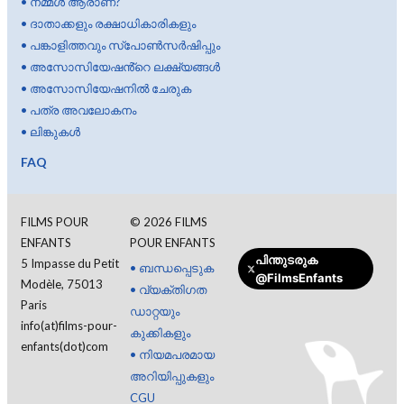
•
നമ്മൾ ആരാണ്?
•
ദാതാക്കളും രക്ഷാധികാരികളും
•
പങ്കാളിത്തവും സ്പോൺസർഷിപ്പും
•
അസോസിയേഷൻ്റെ ലക്ഷ്യങ്ങൾ
•
അസോസിയേഷനിൽ ചേരുക
•
പത്ര അവലോകനം
•
ലിങ്കുകൾ
FAQ
FILMS POUR
©
2026
FILMS
ENFANTS
POUR ENFANTS
പിന്തുടരുക
5 Impasse du Petit
•
ബന്ധപ്പെടുക
@FilmsEnfants
Modèle, 75013
•
വ്യക്തിഗത
Paris
ഡാറ്റയും
info(at)films-pour-
കുക്കികളും
enfants(dot)com
•
നിയമപരമായ
അറിയിപ്പുകളും
CGU