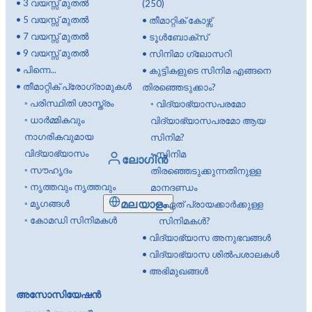
•
3 വയസ്സ് മുതൽ
(250)
•
5 വയസ്സ് മുതൽ
•
തീമാറ്റിക് കോഴ്സ്
•
7 വയസ്സ് മുതൽ
•
ടൂൾബോക്സ്
•
9 വയസ്സ് മുതൽ
•
സിനിമാ ഗ്ലോസറി
•
പിന്നെ...
•
കുട്ടികളുടെ സിനിമ എങ്ങനെ
•
തീമാറ്റിക് പ്രോഗ്രാമുകൾ
തിരഞ്ഞെടുക്കാം?
◦
പരിസ്ഥിതി ശാസ്ത്രം
◦
വിദ്യാഭ്യാസപരമോ
◦
ധാർമ്മികവും
വിദ്യാഭ്യാസപരമോ ആയ
നാഗരികവുമായ
സിനിമ?
വിദ്യാഭ്യാസം
◦
സിനിമ
ലോഗിൻ
◦
സൗഹൃദം
തിരഞ്ഞെടുക്കുന്നതിനുള്ള
◦
നൃത്തവും നൃത്തവും
മാനദണ്ഡം
മലയാളം
◦
മൃഗങ്ങൾ
◦
ഏത് പ്രായക്കാർക്കുള്ള
◦
കോമഡി സിനിമകൾ
സിനിമകൾ?
•
വിദ്യാഭ്യാസ അനുഭവങ്ങൾ
•
വിദ്യാഭ്യാസ ശിൽപശാലകൾ
•
അഭിമുഖങ്ങൾ
അസോസിയേഷൻ