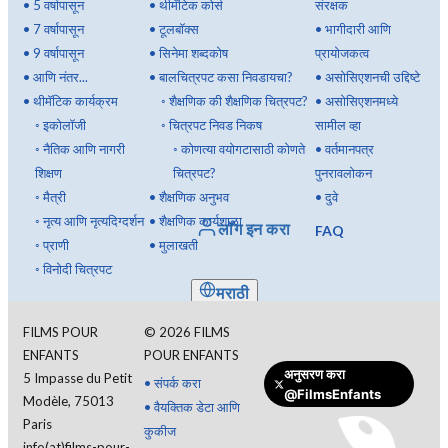
•
5 वर्षापासून
•
थीमॅटिक कोर्स
संरक्षक
•
7 वर्षापासून
•
टूलबॉक्स
•
भागीदारी आणि
•
9 वर्षापासून
•
सिनेमा शब्दकोष
प्रायोजकत्व
•
आणि नंतर...
•
बालचित्रपट कसा निवडायचा?
•
असोसिएशनची उद्दिष्टे
•
थीमॅटिक कार्यक्रम
◦
शैक्षणिक की शैक्षणिक चित्रपट?
•
असोसिएशनमध्ये
◦
इकोलॉजी
◦
चित्रपट निवड निकष
सामील व्हा
◦
नैतिक आणि नागरी
◦
कोणत्या वयोगटासाठी कोणते
•
वर्तमानपत्र
शिक्षण
चित्रपट?
पुनरावलोकन
◦
मैत्री
•
शैक्षणिक अनुभव
•
दुवे
◦
नृत्य आणि नृत्यदिग्दर्शन
•
शैक्षणिक कार्यशाळा
लॉग इन करा
FAQ
◦
प्राणी
•
मुलाखती
◦
विनोदी चित्रपट
मराठी
FILMS POUR
©
2026
FILMS
ENFANTS
POUR ENFANTS
अनुसरण करा
5 Impasse du Petit
•
संपर्क करा
@FilmsEnfants
Modèle, 75013
•
वैयक्तिक डेटा आणि
Paris
कुकीज
info(at)films-pour-