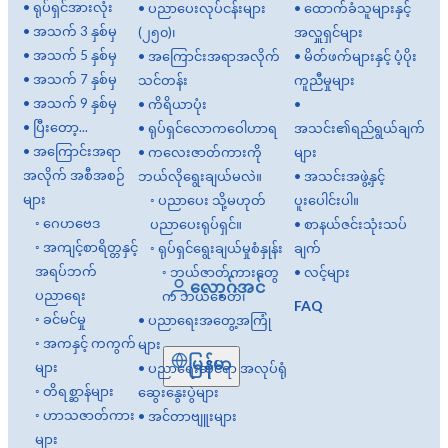
•
ရုပ်ရှင်အားလုံး
•
ပညာပေးလုပ်ငန်းများ
•
ထောက်ခံသူများနှင့်
•
အသက် 3 နှစ်မှ
(၂၅၀)၊
အလှူရှင်များ
•
အသက် 5 နှစ်မှ
•
အကြောင်းအရာအလိုက်
•
မိတ်ဖက်များနှင့် ပံ့ပိုး
•
အသက် 7 နှစ်မှ
သင်တန်း
ကူညီမှုများ
•
အသက် 9 နှစ်မှ
•
ကိရိယာပုံး
•
•
ပြီးတော့...
•
ရုပ်ရှင်လောကဝေါဟာရ
အသင်း၏ရည်ရွယ်ချက်
•
အကြောင်းအရာ
•
ကလေးဇာတ်ကားကို
များ
အလိုက် အစီအစဉ်
ဘယ်လိုရွေးချယ်မလဲ။
•
အသင်းအဖွဲ့နှင့်
များ
◦
ပညာပေး သို့မဟုတ်
ပူးပေါင်းပါ။
◦
ဂေဟဗေဒ
ပညာပေးရုပ်ရှင်။
•
စာနယ်ဇင်းသုံးသပ်
◦
အကျင့်စာရိတ္တနှင့်
◦
ရုပ်ရှင်ရွေးချယ်မှုစံနှုန်း
ချက်
အရပ်ဘက်
◦
ဘယ်ဇာတ်ကားတွေ
•
လင့်များ
လော့ဂ်အင်
ပညာရေး
က ဘယ်ခေတ်၊
FAQ
◦
ခင်မင်မှု
•
ပညာရေးအတွေ့အကြုံ
◦
အကနှင့် ကကွက်
များ
မြန်မာ
များ
•
ပညာရေးဆိုင်ရာ အလုပ်ရုံ
◦
တိရစ္ဆာန်များ
ဆွေးနွေးပွဲများ
◦
ဟာသဇာတ်ကား
•
အင်တာဗျူးများ
များ