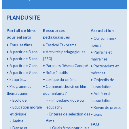
PLAN DU SITE
Portail de films
Ressources
Association
pour enfants
pédagogiques
•
Qui sommes-
•
Tous les films
•
Festival Takorama
nous ?
•
À partir de 3 ans
•
Activités pédagogiques
•
Parrains et
•
À partir de 5 ans
(250)
marraines
•
À partir de 7 ans
•
Parcours Réseau Canopé
•
Partenariats et
•
À partir de 9 ans
•
Boîte à outils
mécénat
•
Et après...
•
Lexique du cinéma
•
Objectifs de
•
Programmes
•
Comment choisir un film
l'association
thématiques
pour enfants ?
•
Adhérer à
◦
Ecologie
◦
Film pedagogique ou
l'association
◦
Education morale
educatif ?
•
Revue de presse
et civique
◦
Criteres de selection des
•
Liens
◦
Amitie
films
FAQ
◦
Danse et
◦
Quels films pour quels