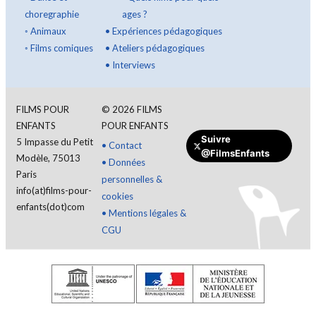
choregraphie
ages ?
◦
Animaux
•
Expériences pédagogiques
◦
Films comiques
•
Ateliers pédagogiques
•
Interviews
FILMS POUR
©
2026
FILMS
ENFANTS
POUR ENFANTS
Suivre
5 Impasse du Petit
•
Contact
@FilmsEnfants
Modèle, 75013
•
Données
Paris
personnelles &
info(at)films-pour-
cookies
enfants(dot)com
•
Mentions légales &
CGU