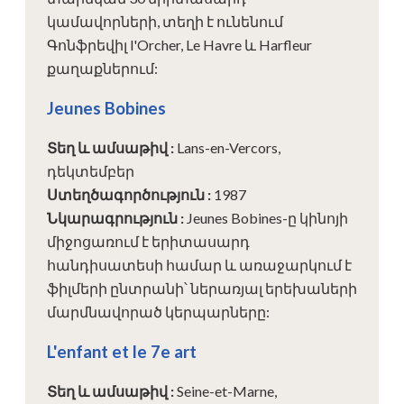
կամավորների, տեղի է ունենում
Գոնֆրեվիլ l'Orcher, Le Havre և Harfleur
քաղաքներում:
Jeunes Bobines
Տեղ և ամսաթիվ
:
Lans-en-Vercors,
դեկտեմբեր
Ստեղծագործություն
:
1987
Նկարագրություն
:
Jeunes Bobines-ը կինոյի
միջոցառում է երիտասարդ
հանդիսատեսի համար և առաջարկում է
ֆիլմերի ընտրանի՝ ներառյալ երեխաների
մարմնավորած կերպարները:
L'enfant et le 7e art
Տեղ և ամսաթիվ
:
Seine-et-Marne,