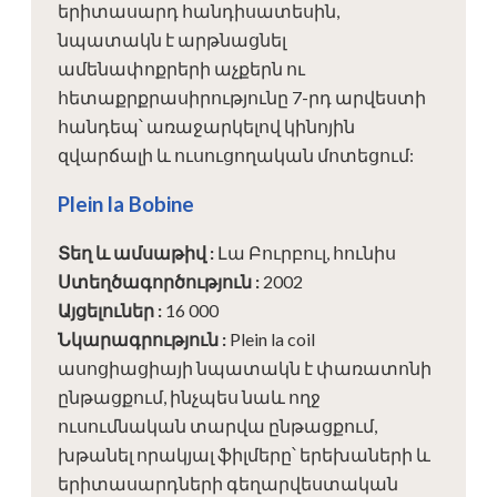
երիտասարդ հանդիսատեսին,
նպատակն է արթնացնել
ամենափոքրերի աչքերն ու
հետաքրքրասիրությունը 7-րդ արվեստի
հանդեպ՝ առաջարկելով կինոյին
զվարճալի և ուսուցողական մոտեցում:
Plein la Bobine
Տեղ և ամսաթիվ
:
Լա Բուրբուլ, հունիս
Ստեղծագործություն
:
2002
Այցելուներ
:
16 000
Նկարագրություն
:
Plein la coil
ասոցիացիայի նպատակն է փառատոնի
ընթացքում, ինչպես նաև ողջ
ուսումնական տարվա ընթացքում,
խթանել որակյալ ֆիլմերը՝ երեխաների և
երիտասարդների գեղարվեստական ​​