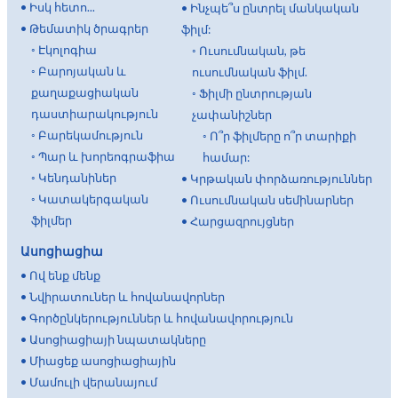
•
Իսկ հետո...
•
Ինչպե՞ս ընտրել մանկական
•
Թեմատիկ ծրագրեր
ֆիլմ:
◦
Էկոլոգիա
◦
Ուսումնական, թե
◦
Բարոյական և
ուսումնական ֆիլմ.
քաղաքացիական
◦
Ֆիլմի ընտրության
դաստիարակություն
չափանիշներ
◦
Բարեկամություն
◦
Ո՞ր ֆիլմերը ո՞ր տարիքի
◦
Պար և խորեոգրաֆիա
համար:
◦
Կենդանիներ
•
Կրթական փորձառություններ
◦
Կատակերգական
•
Ուսումնական սեմինարներ
ֆիլմեր
•
Հարցազրույցներ
Ասոցիացիա
•
Ով ենք մենք
•
Նվիրատուներ և հովանավորներ
•
Գործընկերություններ և հովանավորություն
•
Ասոցիացիայի նպատակները
•
Միացեք ասոցիացիային
•
Մամուլի վերանայում