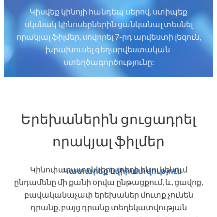
Կիսվեք կինոյի հանդեպ սերով, ստիպեք
սկսնակ կինոսերներին ցանկանալ տեսնել
որակյալ ֆիլմեր, սովորել 7-րդ արվեստի լեզուն,
խրախուսել գեղարվեստական ​​
ստեղծագործությունը:
Երեխաներին ցուցադրել
որակյալ ֆիլմեր
Կինոփառատոնները տեղի են ունենում
Կատարեք նվիրատվություն
ընդամենը մի քանի օրվա ընթացքում, և, ցավոք,
բավականաչափ երեխաներ մուտք չունեն
դրանք, բայց դրանք տեղեկատվության