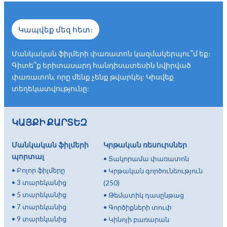
Կապվեք մեզ հետ։
Մանկական ֆիլմերի փառատոն կազմակերպու՞մ եք։
Գիտե՞ք երիտասարդ հանդիսատեսին նվիրված
փառատոն, որը մենք չենք թվարկել: Կիսվեք
տեղեկատվությունը:
ԿԱՅՔԻ ՔԱՐՏԵԶ
Մանկական ֆիլմերի
Կրթական ռեսուրսներ
պորտալ
•
Տակորամա փառատոն
•
Բոլոր ֆիլմերը
•
Կրթական գործունեություն
•
3 տարեկանից
(250)
•
5 տարեկանից
•
Թեմատիկ դասընթաց
•
7 տարեկանից
•
Գործիքների տուփ
•
9 տարեկանից
•
Կինոյի բառարան