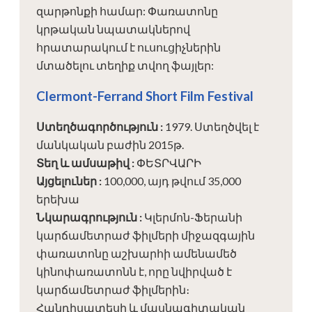
զարթոնքի համար: Փառատոնը
կրթական նպատակներով
հրատարակում է ուսուցիչներին
մտածելու տեղիք տվող ֆայլեր:
Clermont-Ferrand Short Film Festival
Ստեղծագործություն
:
1979. Ստեղծվել է
մանկական բաժին 2015թ.
Տեղ և ամսաթիվ
:
ՓԵՏՐՎԱՐԻ
Այցելուներ
:
100,000, այդ թվում 35,000
երեխա
Նկարագրություն
:
Կլերմոն-Ֆերանի
կարճամետրաժ ֆիլմերի միջազգային
փառատոնը աշխարհի ամենամեծ
կինոփառատոնն է, որը նվիրված է
կարճամետրաժ ֆիլմերին։
Հանդիսատեսի և մասնագիտական ​​