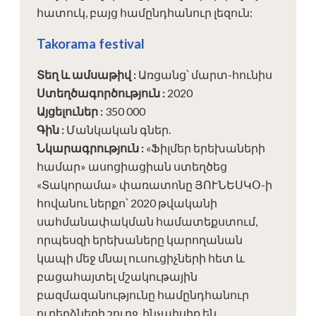
հատուկ, բայց համընդհանուր լեզուն:
Takorama festival
Տեղ և ամսաթիվ
:
Առցանց՝ մարտ-հունիս
Ստեղծագործություն
:
2020
Այցելուներ
:
350 000
Գին
:
Մանկական գներ.
Նկարագրություն
:
«Ֆիլմեր երեխաների
համար» ասոցիացիան ստեղծեց
«Տակորամա» փառատոնը ՅՈՒՆԵՍԿՕ-ի
հովանու ներքո՝ 2020 թվականի
սահմանափակման համատեքստում,
որպեսզի երեխաները կարողանան
կապի մեջ մնալ ուսուցիչների հետ և
բացահայտել մշակութային
բազմազանությունը համընդհանուր
ուղերձների շուրջ, ինչպիսիք են