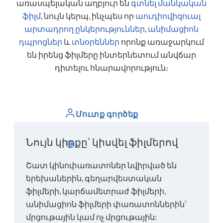
առասպելական աղբյուր են
գտնել մանկական
ֆիլմ
,
նույն կերպ, ինչպես որ
աուդիովիզուալ
արտադրող ընկերություններ
,
անիմացիոն
դպրոցներ
և
տնօրեններ
որոնք առաջարկում
են իրենց ֆիլմերը ինտերնետում անվճար
դիտելու հնարավորություն։
Մուտք գործեք
Նույն կիրքը՝ կիսվել ֆիլմերով
Հայերեն
Շատ կինոփառատոներ նվիրված են
երեխաներին, գեղարվեստական ​​
ֆիլմերի, կարճամետրաժ ֆիլմերի,
անիմացիոն ֆիլմերի փառատոններին՝
մրցութային կամ ոչ մրցութային: