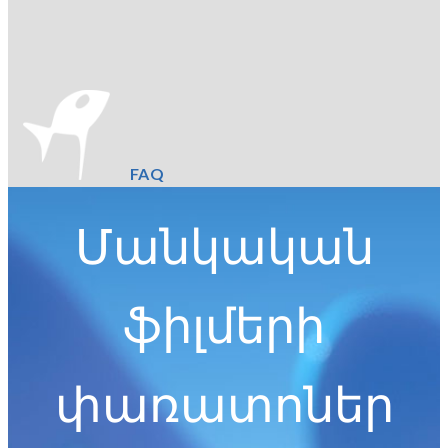
FAQ
Մանկական
ֆիլմերի
փառատոներ