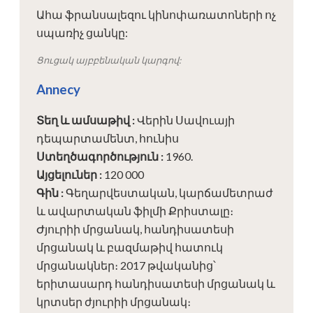
Ահա ֆրանսալեզու կինոփառատոների ոչ
սպառիչ ցանկը:
Ցուցակ այբբենական կարգով:
Annecy
Տեղ և ամսաթիվ
:
Վերին Սավուայի
դեպարտամենտ, հունիս
Ստեղծագործություն
:
1960.
Այցելուներ
:
120 000
Գին
:
Գեղարվեստական, կարճամետրաժ
և ավարտական ​​ֆիլմի Քրիստալը։
Ժյուրիի մրցանակ, հանդիսատեսի
մրցանակ և բազմաթիվ հատուկ
մրցանակներ։ 2017 թվականից՝
երիտասարդ հանդիսատեսի մրցանակ և
կրտսեր ժյուրիի մրցանակ։