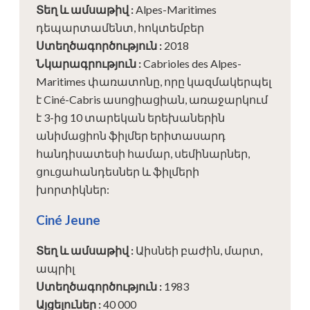
Տեղ և ամսաթիվ
:
Alpes-Maritimes
դեպարտամենտ, հոկտեմբեր
Ստեղծագործություն
:
2018
Նկարագրություն
:
Cabrioles des Alpes-
Maritimes փառատոնը, որը կազմակերպել
է Ciné-Cabris ասոցիացիան, առաջարկում
է 3-ից 10 տարեկան երեխաներին
անիմացիոն ֆիլմեր երիտասարդ
հանդիսատեսի համար, սեմինարներ,
ցուցահանդեսներ և ֆիլմերի
խորտիկներ:
Ciné Jeune
Տեղ և ամսաթիվ
:
Աիսնեի բաժին, մարտ,
ապրիլ
Ստեղծագործություն
:
1983
Այցելուներ
:
40 000