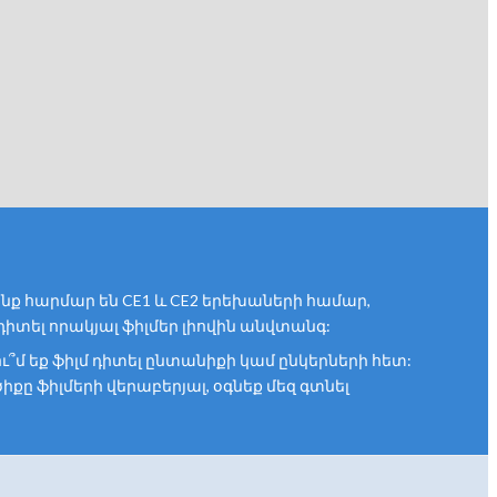
ք հարմար են CE1 և CE2 երեխաների համար,
իտել որակյալ ֆիլմեր լիովին անվտանգ:
ւ՞մ եք ֆիլմ դիտել ընտանիքի կամ ընկերների հետ:
քը ֆիլմերի վերաբերյալ, օգնեք մեզ գտնել