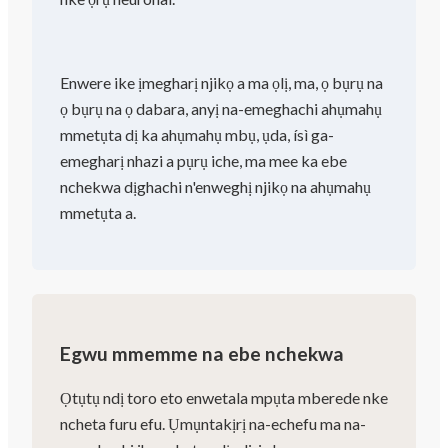
Enwere ike ịmegharị njikọ a ma ọlị, ma, ọ bụrụ na
ọ bụrụ na ọ dabara, anyị na-emeghachi ahụmahụ
mmetụta dị ka ahụmahụ mbụ, ụda, ísì ga-
emegharị nhazi a pụrụ iche, ma mee ka ebe
nchekwa dịghachi n'enweghị njikọ na ahụmahụ
mmetụta a.
Egwu mmemme na ebe nchekwa
Ọtụtụ ndị toro eto enwetala mpụta mberede nke
ncheta furu efu. Ụmụntakịrị na-echefu ma na-