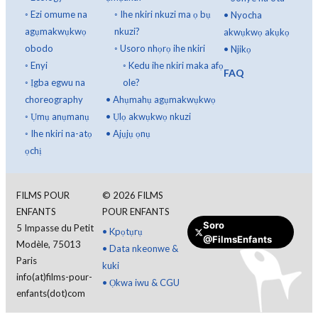
◦
Ezi omume na
◦
Ihe nkiri nkuzi ma ọ bụ
•
Nyocha
agụmakwụkwọ
nkuzi?
akwụkwọ akụkọ
obodo
◦
Usoro nhọrọ ihe nkiri
•
Njikọ
◦
Enyi
◦
Kedu ihe nkiri maka afọ
FAQ
◦
Ịgba egwu na
ole?
choreography
•
Ahụmahụ agụmakwụkwọ
◦
Ụmụ anụmanụ
•
Ụlọ akwụkwọ nkuzi
◦
Ihe nkiri na-atọ
•
Ajụjụ ọnụ
ọchị
FILMS POUR
©
2026
FILMS
ENFANTS
POUR ENFANTS
Soro
5 Impasse du Petit
•
Kpọtụrụ
@FilmsEnfants
Modèle, 75013
•
Data nkeonwe &
Paris
kuki
info(at)films-pour-
•
Ọkwa iwu & CGU
enfants(dot)com