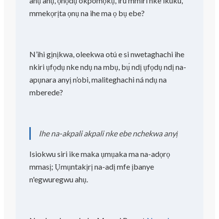
anụ ahụ, ọnọdụ okpomọkụ, iru mmiri nke ikuku,
mmekọrịta ọnụ na ihe ma ọ bụ ebe?
N’ihi gịnịkwa, oleekwa otú e si nwetaghachi ihe
nkiri ụfọdụ nke ndụ na mbụ, bụ́ ndị ụfọdụ ndị na-
apụnara anyị n’obi, maliteghachi ná ndụ na
mberede?
Ihe na-akpali akpali nke ebe nchekwa anyị
Isiokwu siri ike maka ụmụaka ma na-adọrọ
mmasị; Ụmụntakịrị na-adị mfe ịbanye
n'egwuregwu ahụ.