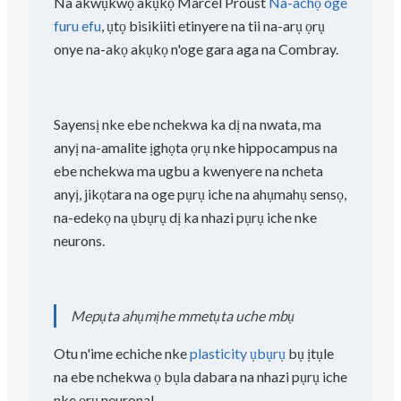
Na akwụkwọ akụkọ Marcel Proust
Na-achọ oge
furu efu
, ụtọ bisikiiti etinyere na tii na-arụ ọrụ
onye na-akọ akụkọ n'oge gara aga na Combray.
Sayensị nke ebe nchekwa ka dị na nwata, ma
anyị na-amalite ịghọta ọrụ nke hippocampus na
ebe nchekwa ma ugbu a kwenyere na ncheta
anyị, jikọtara na oge pụrụ iche na ahụmahụ sensọ,
na-edekọ na ụbụrụ dị ka nhazi pụrụ iche nke
neurons.
Mepụta ahụmịhe mmetụta uche mbụ
Otu n'ime echiche nke
plasticity ụbụrụ
bụ ịtụle
na ebe nchekwa ọ bụla dabara na nhazi pụrụ iche
nke ọrụ neuronal.