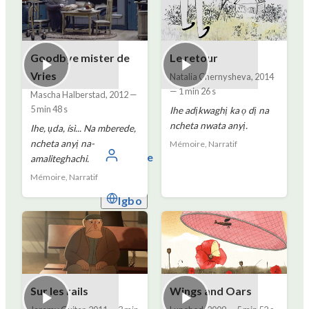
Goodbye mister de
Le retour
Vries
Natalia Chernysheva
,
2014
—
1 min 26 s
Mascha Halberstad
,
2012
—
5 min 48 s
Ihe adịkwaghị ka ọ dị na
ncheta nwata anyị.
Ihe, ụda, ísì... Na mberede,
ncheta anyị na-
Mémoire, Narratif
Banye
amaliteghachi.
Mémoire, Narratif
Igbo
Sur les rails
Wings and Oars