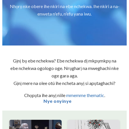
Nhọrọ nke obere ihe nkiri na ebe nchekwa. Ihe nkiri a na-
enweta n'efu, n'efu yana iwu.
Gịnị bụ ebe nchekwa? Ebe nchekwa dị mkpụmkpụ na
ebe nchekwa ogologo oge. Nrụgharị na mweghachi nke
oge gara aga.
Gịnị mere na olee otú ihe ncheta anyị si apụtaghachi?
Chọpụta ihe anyị niile
mmemme thematic
.
Nye onyinye