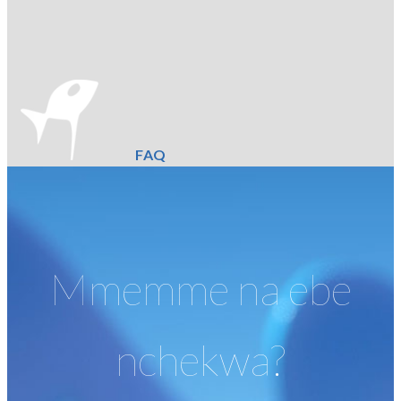
FAQ
Mmemme na ebe
nchekwa?