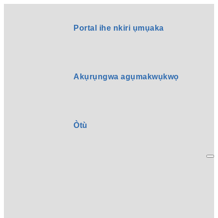
Portal ihe nkiri ụmụaka
Akụrụngwa agụmakwụkwọ
Òtù