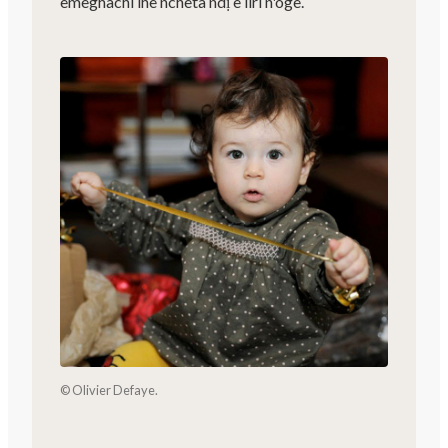
emeghachi ihe ncheta ndị e liri n'oge.
© Olivier Defaye.