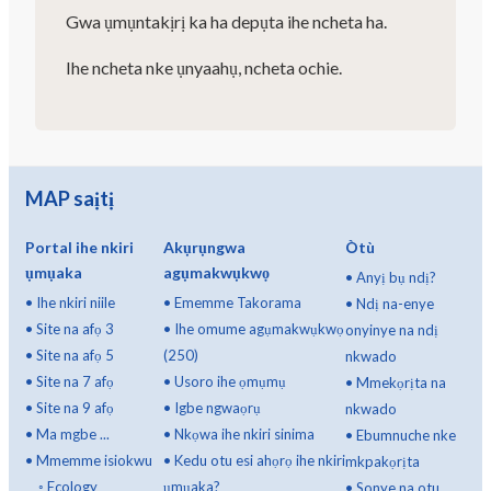
Gwa ụmụntakịrị ka ha depụta ihe ncheta ha.
Ihe ncheta nke ụnyaahụ, ncheta ochie.
MAP saịtị
Portal ihe nkiri
Akụrụngwa
Òtù
ụmụaka
agụmakwụkwọ
•
Anyị bụ ndị?
•
Ihe nkiri niile
•
Ememme Takorama
•
Ndị na-enye
•
Site na afọ 3
•
Ihe omume agụmakwụkwọ
onyinye na ndị
•
Site na afọ 5
(250)
nkwado
•
Site na 7 afọ
•
Usoro ihe ọmụmụ
•
Mmekọrịta na
•
Site na 9 afọ
•
Igbe ngwaọrụ
nkwado
•
Ma mgbe ...
•
Nkọwa ihe nkiri sinima
•
Ebumnuche nke
•
Mmemme isiokwu
•
Kedu otu esi ahọrọ ihe nkiri
mkpakọrịta
◦
Ecology
ụmụaka?
•
Sonye na otu