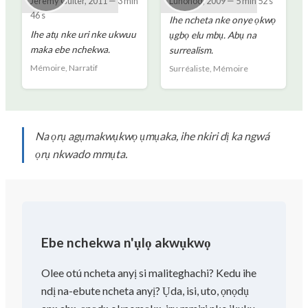
Jeremy Guiter
,
2011
—
3 min
Lunohod
,
2009
—
5 min 52 s
46 s
Ihe ncheta nke onye ọkwọ
Ihe atụ nke uri nke ukwuu
ụgbọ elu mbụ. Abụ na
maka ebe nchekwa.
surrealism.
Mémoire, Narratif
Surréaliste, Mémoire
Na ọrụ agụmakwụkwọ ụmụaka, ihe nkiri dị ka ngwá
ọrụ nkwado mmụta.
Ebe nchekwa n'ụlọ akwụkwọ
Olee otú ncheta anyị si maliteghachi? Kedu ihe
ndị na-ebute ncheta anyị? Ụda, isi, uto, ọnọdụ