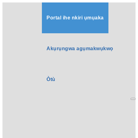
Portal ihe nkiri ụmụaka
Akụrụngwa agụmakwụkwọ
Òtù