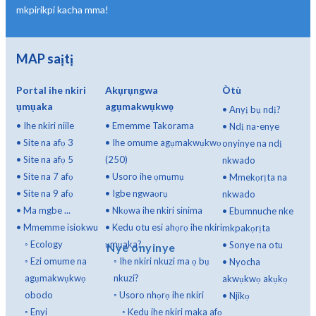
mkpirikpi kacha mma!
MAP saịtị
Portal ihe nkiri
Akụrụngwa
Òtù
ụmụaka
agụmakwụkwọ
•
Anyị bụ ndị?
•
Ihe nkiri niile
•
Ememme Takorama
•
Ndị na-enye
•
Site na afọ 3
•
Ihe omume agụmakwụkwọ
onyinye na ndị
•
Site na afọ 5
(250)
nkwado
•
Site na 7 afọ
•
Usoro ihe ọmụmụ
•
Mmekọrịta na
•
Site na 9 afọ
•
Igbe ngwaọrụ
nkwado
•
Ma mgbe ...
•
Nkọwa ihe nkiri sinima
•
Ebumnuche nke
•
Mmemme isiokwu
•
Kedu otu esi ahọrọ ihe nkiri
mkpakọrịta
◦
Ecology
ụmụaka?
•
Sonye na otu
Nye onyinye
◦
Ezi omume na
◦
Ihe nkiri nkuzi ma ọ bụ
•
Nyocha
agụmakwụkwọ
nkuzi?
akwụkwọ akụkọ
obodo
◦
Usoro nhọrọ ihe nkiri
•
Njikọ
◦
Enyi
◦
Kedu ihe nkiri maka afọ