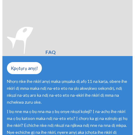
FAQ
Kpọtụrụ anyị!
Nhọrọ nke ihe nkiri anyị maka ụmụaka dị afọ 11 na karịa, obere ihe
nkiri dị mma maka ndị na-eto eto na ụlọ akwụkwọ sekọndrị, ndị
nkụzi na-atụ aro ka ndị na-eto eto na-ekiri ihe nkiri dị mma na
nchekwa zuru oke.
Ị bụ nne ma ọ bụ nna ma ọ bụ onye nkụzi kọleji? Ị na-achọ ihe nkiri
ma ọ bụ katoon maka ndị na-eto eto? Ị chọrọ ka gị na ezinụlọ gị hụ
ihe nkiri? Echiche nke ndị nkuzi na njikwa ndị nne na nna dị mkpa.
Nye echiche gị na ihe nkiri, nyere anyị aka ịchọta ihe nkiri dị