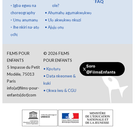
FAQ
◦
Ịgba egwu na
ole?
choreography
•
Ahụmahụ agụmakwụkwọ
◦
Ụmụ anụmanụ
•
Ụlọ akwụkwọ nkuzi
◦
Ihe nkiri na-atọ
•
Ajụjụ ọnụ
ọchị
FILMS POUR
©
2026
FILMS
ENFANTS
POUR ENFANTS
Soro
5 Impasse du Petit
Banye
•
Kpọtụrụ
@FilmsEnfants
Modèle, 75013
•
Data nkeonwe &
Paris
kuki
Igbo
info(at)films-pour-
•
Ọkwa iwu & CGU
enfants(dot)com