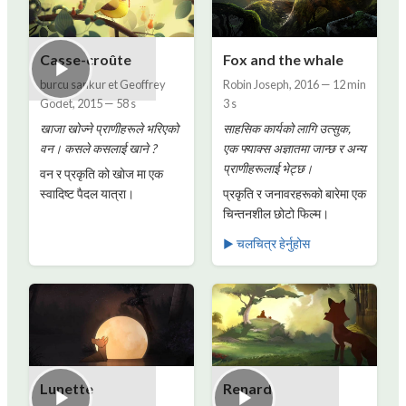
Casse-croûte
Fox and the whale
burcu sankur et Geoffrey
Robin Joseph
,
2016
—
12 min
Godet
,
2015
—
58 s
3 s
खाजा खोज्ने प्राणीहरूले भरिएको
साहसिक कार्यको लागि उत्सुक,
वन। कसले कसलाई खाने ?
एक फ्याक्स अज्ञातमा जान्छ र अन्य
प्राणीहरूलाई भेट्छ।
वन र प्रकृति को खोज मा एक
स्वादिष्ट पैदल यात्रा।
प्रकृति र जनावरहरूको बारेमा एक
चिन्तनशील छोटो फिल्म।
▶ चलचित्र हेर्नुहोस
Lunette
Renard