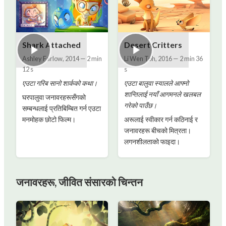
Shark Attached
Desert Critters
Ashley Farlow
,
2014
—
2 min
Li Wen Toh
,
2016
—
2 min 36
12 s
s
एउटा गरिब सानो शार्कको कथा।
एउटा बालुवा स्यालले आफ्नो
शान्तिलाई नयाँ आगमनले खलबल
घरपालुवा जनावरहरूसँगको
गरेको पाउँछ।
सम्बन्धलाई प्रतिबिम्बित गर्न एउटा
मनमोहक छोटो फिल्म।
अरूलाई स्वीकार गर्न कठिनाई र
जनावरहरू बीचको मित्रता।
लगनशीलताको फाइदा।
जनावरहरू, जीवित संसारको चिन्तन