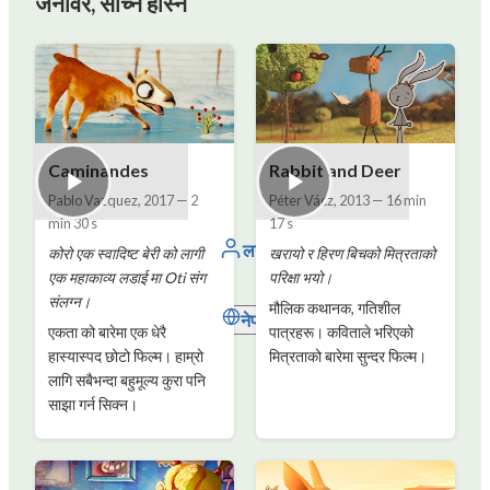
जनावर, सोच्न हाँस्न
Caminandes
Rabbit and Deer
Pablo Vazquez
,
2017
—
2
Péter Vácz
,
2013
—
16 min
min 30 s
17 s
लग इन गर्नुहोस्
कोरो एक स्वादिष्ट बेरी को लागी
खरायो र हिरण बिचको मित्रताको
एक महाकाव्य लडाई मा Oti संग
परिक्षा भयो।
संलग्न।
मौलिक कथानक, गतिशील
नेपाली
एकता को बारेमा एक धेरै
पात्रहरू। कविताले भरिएको
हास्यास्पद छोटो फिल्म। हाम्रो
मित्रताको बारेमा सुन्दर फिल्म।
लागि सबैभन्दा बहुमूल्य कुरा पनि
साझा गर्न सिक्न।