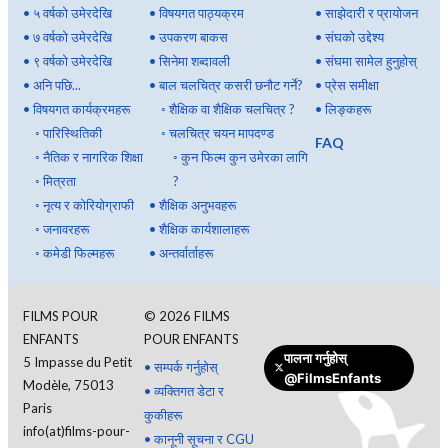
•
५ वर्षको उमेरदेखि
•
विषयगत पाठ्यक्रम
•
साझेदारी र प्रायोजन
•
७ वर्षको उमेरदेखि
•
उपकरण बाकस
•
संघको उद्देश्य
•
९ वर्षको उमेरदेखि
•
सिनेमा शब्दावली
•
संघमा सामेल हुनुहोस्
•
अनि पछि...
•
बाल चलचित्र कसरी छनौट गर्ने?
•
प्रेस समीक्षा
•
विषयगत कार्यक्रमहरू
◦
शैक्षिक वा शैक्षिक चलचित्र ?
•
लिङ्कहरू
◦
पारिस्थितिकी
◦
चलचित्र चयन मापदण्ड
FAQ
◦
नैतिक र नागरिक शिक्षा
◦
कुन फिल्म कुन उमेरका लागि
◦
मित्रता
?
◦
नृत्य र कोरियोग्राफी
•
शैक्षिक अनुभवहरू
◦
जनावरहरू
•
शैक्षिक कार्यशालाहरू
◦
कमेडी फिल्महरू
•
अन्तर्वार्ताहरू
FILMS POUR
©
2026
FILMS
ENFANTS
POUR ENFANTS
पालना गर्नुहोस्
5 Impasse du Petit
•
सम्पर्क गर्नुहोस्
@FilmsEnfants
Modèle, 75013
•
व्यक्तिगत डेटा र
Paris
कुकीहरू
info(at)films-pour-
•
कानूनी सूचना र CGU