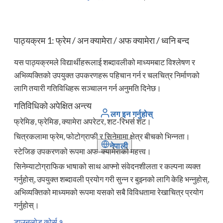
पाठ्यक्रम 1: फ्रेम / अन क्यामेरा / अफ क्यामेरा / ध्वनि बन्द
यस पाठ्यक्रमले विद्यार्थीहरूलाई शब्दावलीको माध्यमबाट विश्लेषण र
अभिव्यक्तिको उपयुक्त उपकरणहरू पहिचान गर्न र चलचित्र निर्माणको
लागि तयारी गतिविधिहरू सञ्चालन गर्न अनुमति दिनेछ।
गतिविधिको अपेक्षित अन्त्य
लग इन गर्नुहोस्
फ्रेमिङ, फ्रेमिङ, क्यामेरा अपरेटर, शट-रिभर्स शट।
चित्रकलामा फ्रेम, फोटोग्राफी र सिनेमामा क्षेत्र बीचको भिन्नता।
नेपाली
स्टेजिङ उपकरणको रूपमा अफ-क्यामेराको महत्त्व।
सिनेम्याटोग्राफिक भाषाको साथ आफ्नो संवेदनशीलता र कल्पना व्यक्त
गर्नुहोस्, उपयुक्त शब्दावली प्रयोग गरी सुन्न र बुझ्नको लागि केहि भन्नुहोस्,
अभिव्यक्तिको माध्यमको रूपमा यसको सबै विविधतामा रेखाचित्र प्रयोग
गर्नुहोस्।
डाउनलोड कोर्स १...