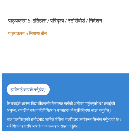
पाठ्यक्रम 5: इतिहास / परिदृश्य / स्टोरीबोर्ड / निर्देशन
पाठ्यक्रम 5 निर्माणाधीन
हामीलाई सम्पर्क गर्नुहोस्!
के तपाईंले आफ्ना विद्यार्थीहरूसँग विषयगत मार्गको अन्वेषण गर्नुभएको छ? तपाइँको
अनुभव, तपाइँको कक्षा गतिविधिहरु र बच्चाहरु को प्रतिक्रिया साझा गर्नुहोस्।
बाल चलचित्रको छनोटबाट आफैंले शैक्षिक चलचित्र कार्यक्रम सिर्जना गर्नुभएको छ ?
सबै शिक्षकहरूसँग आफ्नो कार्यक्रमहरू साझा गर्नुहोस्!