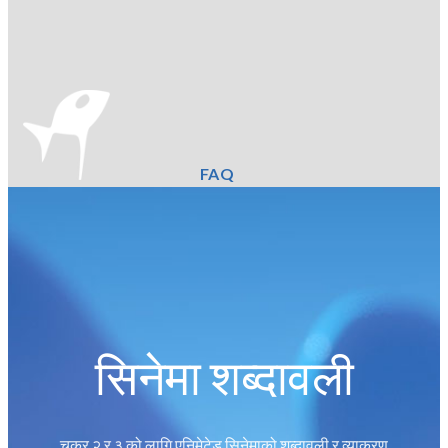
FAQ
सिनेमा शब्दावली
चक्र २ र ३ को लागि एनिमेटेड सिनेमाको शब्दावली र व्याकरण