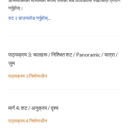
अभिव्यक्तिको माध्यमको रूपमा यसको सबै विविधतामा रेखाचित्र प्रयोग
गर्नुहोस्।
रुट २ डाउनलोड गर्नुहोस्...
पाठ्यक्रम 3: चालहरू / निश्चित शट / Panoramic / यात्रा /
जुम
पाठ्यक्रम 3 निर्माणाधीन
मार्ग 4: शट / अनुक्रम / दृश्य
पाठ्यक्रम 4 निर्माणाधीन