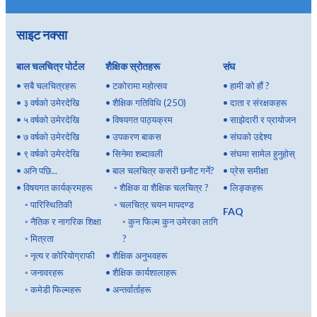
साइट नक्सा
बाल चलचित्र पोर्टल
शैक्षिक स्रोतहरू
संघ
•
सबै चलचित्रहरू
•
टकोरामा महोत्सव
•
हामी को हौं ?
•
३ वर्षको उमेरदेखि
•
शैक्षिक गतिविधि (250)
•
दाता र संरक्षकहरू
•
५ वर्षको उमेरदेखि
•
विषयगत पाठ्यक्रम
•
साझेदारी र प्रायोजन
•
७ वर्षको उमेरदेखि
•
उपकरण बाकस
•
संघको उद्देश्य
•
९ वर्षको उमेरदेखि
•
सिनेमा शब्दावली
•
संघमा सामेल हुनुहोस्
•
अनि पछि...
•
बाल चलचित्र कसरी छनौट गर्ने?
•
प्रेस समीक्षा
•
विषयगत कार्यक्रमहरू
◦
शैक्षिक वा शैक्षिक चलचित्र ?
•
लिङ्कहरू
◦
पारिस्थितिकी
◦
चलचित्र चयन मापदण्ड
FAQ
◦
नैतिक र नागरिक शिक्षा
◦
कुन फिल्म कुन उमेरका लागि
◦
मित्रता
?
◦
नृत्य र कोरियोग्राफी
•
शैक्षिक अनुभवहरू
◦
जनावरहरू
•
शैक्षिक कार्यशालाहरू
◦
कमेडी फिल्महरू
•
अन्तर्वार्ताहरू