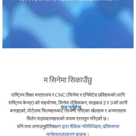
म सिनेमा सिकाउँछु
राष्ट्रिय शिक्षा मन्त्रालय र CNC (सिनेमा र एनिमेटेड छविहरूको लागि
राष्ट्रिय केन्द्र) को सहयोगमा, सिनेमा लेक्सिकन, साइकल 2 र 3 को लागी
दान गर्नुहोस्
बनाइएको, पोर्टलमा फिल्महरूबाट सिर्जना गरिएका खेलहरू र अभ्यासहरू
मिलेर पाठ्यक्रमहरूको रूपमा प्रस्तुत गरिएको छ।
पनि पत्ता लगाउनुहोस्
शिक्षण द्वारा शैक्षिक गतिविधिहरु
, द
विषयगत
मार्गहरू
र
उपकरण बाकस
।