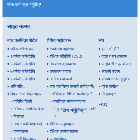
फेला पार्न मद्दत गर्नुहोस्!
साइट नक्सा
बाल चलचित्र पोर्टल
शैक्षिक स्रोतहरू
संघ
•
सबै चलचित्रहरू
•
टकोरामा महोत्सव
•
हामी को हौं ?
•
३ वर्षको उमेरदेखि
•
शैक्षिक गतिविधि (250)
•
दाता र संरक्षकहरू
•
५ वर्षको उमेरदेखि
•
विषयगत पाठ्यक्रम
•
साझेदारी र प्रायोजन
•
७ वर्षको उमेरदेखि
•
उपकरण बाकस
•
संघको उद्देश्य
•
९ वर्षको उमेरदेखि
•
सिनेमा शब्दावली
•
संघमा सामेल हुनुहोस्
•
अनि पछि...
•
बाल चलचित्र कसरी छनौट गर्ने?
•
प्रेस समीक्षा
•
विषयगत कार्यक्रमहरू
◦
शैक्षिक वा शैक्षिक चलचित्र ?
•
लिङ्कहरू
◦
पारिस्थितिकी
◦
चलचित्र चयन मापदण्ड
FAQ
◦
नैतिक र नागरिक शिक्षा
◦
कुन फिल्म कुन उमेरका लागि
दान गर्नुहोस्
◦
मित्रता
?
◦
नृत्य र कोरियोग्राफी
•
शैक्षिक अनुभवहरू
◦
जनावरहरू
•
शैक्षिक कार्यशालाहरू
◦
कमेडी फिल्महरू
•
अन्तर्वार्ताहरू