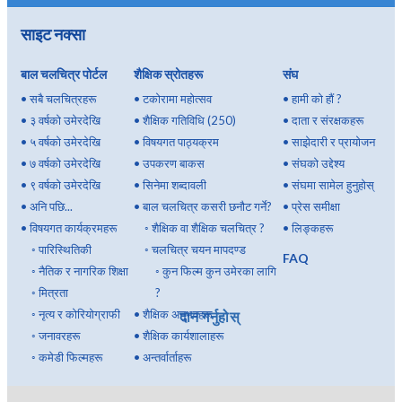
साइट नक्सा
बाल चलचित्र पोर्टल
शैक्षिक स्रोतहरू
संघ
•
सबै चलचित्रहरू
•
टकोरामा महोत्सव
•
हामी को हौं ?
•
३ वर्षको उमेरदेखि
•
शैक्षिक गतिविधि (250)
•
दाता र संरक्षकहरू
•
५ वर्षको उमेरदेखि
•
विषयगत पाठ्यक्रम
•
साझेदारी र प्रायोजन
•
७ वर्षको उमेरदेखि
•
उपकरण बाकस
•
संघको उद्देश्य
•
९ वर्षको उमेरदेखि
•
सिनेमा शब्दावली
•
संघमा सामेल हुनुहोस्
•
अनि पछि...
•
बाल चलचित्र कसरी छनौट गर्ने?
•
प्रेस समीक्षा
•
विषयगत कार्यक्रमहरू
◦
शैक्षिक वा शैक्षिक चलचित्र ?
•
लिङ्कहरू
◦
पारिस्थितिकी
◦
चलचित्र चयन मापदण्ड
FAQ
◦
नैतिक र नागरिक शिक्षा
◦
कुन फिल्म कुन उमेरका लागि
◦
मित्रता
?
◦
नृत्य र कोरियोग्राफी
•
शैक्षिक अनुभवहरू
दान गर्नुहोस्
◦
जनावरहरू
•
शैक्षिक कार्यशालाहरू
◦
कमेडी फिल्महरू
•
अन्तर्वार्ताहरू