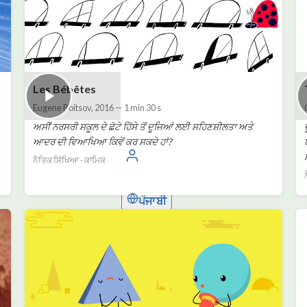
Les Bébêtes
Eugene Boitsov
,
2016
—
1 min 30 s
ਅਸੀਂ ਨਰਸਰੀ ਸਕੂਲ ਦੇ ਛੋਟੇ ਹਿੱਸੇ ਤੋਂ ਦੂਜਿਆਂ ਲਈ ਸਹਿਣਸ਼ੀਲਤਾ ਅਤੇ
ਆਦਰ ਦੀ ਵਿਆਖਿਆ ਕਿਵੇਂ ਕਰ ਸਕਦੇ ਹਾਂ?
ਲਾਗਿਨ
ਨੈਤਿਕ ਸਿੱਖਿਆ - ਕਾਮਿਕ
ਪੰਜਾਬੀ