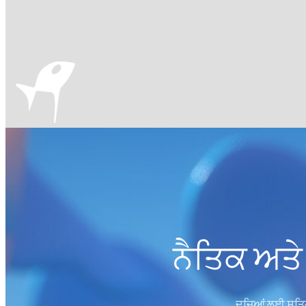
ਨੈਤਿਕ ਅਤੇ
ਦੂਜਿਆਂ ਲਈ ਸਤਿਕਾ