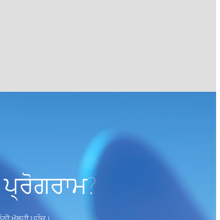
 ਪ੍ਰੋਗਰਾਮ?
ੀ ਖੁੱਲ੍ਹੀ ਪਹੁੰਚ।