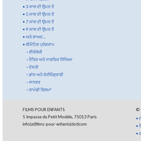
•
3 ਸਾਲ ਦੀ ਉਮਰ ਤੋਂ
•
5 ਸਾਲ ਦੀ ਉਮਰ ਤੋਂ
•
7 ਸਾਲ ਦੀ ਉਮਰ ਤੋਂ
•
9 ਸਾਲ ਦੀ ਉਮਰ ਤੋਂ
•
ਅਤੇ ਬਾਅਦ...
•
ਥੀਮੈਟਿਕ ਪ੍ਰੋਗਰਾਮ
◦
ਈਕੋਲੋਜੀ
◦
ਨੈਤਿਕ ਅਤੇ ਨਾਗਰਿਕ ਸਿੱਖਿਆ
◦
ਦੋਸਤੀ
◦
ਡਾਂਸ ਅਤੇ ਕੋਰੀਓਗ੍ਰਾਫੀ
◦
ਜਾਨਵਰ
◦
ਕਾਮੇਡੀ ਫਿਲਮਾਂ
FILMS POUR ENFANTS
©
5 Impasse du Petit Modèle, 75013 Paris
•
ਸ
info(at)films-pour-enfants(dot)com
•
ਨ
•
ਕ