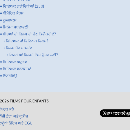
•
ਵਿਦਿਅਕ ਗਤੀਵਿਧੀਆਂ (250)
•
ਥੀਮੈਟਿਕ ਕੋਰਸ
•
ਟੂਲਬਾਕਸ
•
ਸਿਨੇਮਾ ਸ਼ਬਦਾਵਲੀ
•
ਬੱਚਿਆਂ ਦੀ ਫਿਲਮ ਦੀ ਚੋਣ ਕਿਵੇਂ ਕਰੀਏ?
◦
ਵਿਦਿਅਕ ਜਾਂ ਵਿਦਿਅਕ ਫਿਲਮ?
◦
ਫਿਲਮ ਚੋਣ ਮਾਪਦੰਡ
◦
ਕਿਹੜੀਆਂ ਫਿਲਮਾਂ ਕਿਸ ਉਮਰ ਲਈ?
•
ਵਿਦਿਅਕ ਅਨੁਭਵ
•
ਵਿਦਿਅਕ ਵਰਕਸ਼ਾਪਾਂ
•
ਇੰਟਰਵਿਊ
2026
FILMS POUR ENFANTS
ੰਪਰਕ ਕਰੋ
ਦਾ ਪਾਲਣ ਕਰੋ
@F
ਿੱਜੀ ਡੇਟਾ ਅਤੇ ਕੂਕੀਜ਼
ਾਨੂੰਨੀ ਨੋਟਿਸ ਅਤੇ CGU