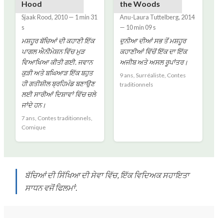
Hood
the Woods
Sjaak Rood
,
2010
—
1 min 31
Anu-Laura Tuttelberg
,
2014
s
—
10 min 09 s
ਮਸ਼ਹੂਰ ਬੱਚਿਆਂ ਦੀ ਕਹਾਣੀ ਇੱਕ
ਦੁਨੀਆ ਦੀਆਂ ਸਭ ਤੋਂ ਮਸ਼ਹੂਰ
ਪਾਗਲ ਐਨੀਮੇਸ਼ਨ ਵਿੱਚ ਮੁੜ
ਕਹਾਣੀਆਂ ਵਿੱਚੋਂ ਇੱਕ ਦਾ ਇੱਕ
ਵਿਆਖਿਆ ਕੀਤੀ ਗਈ. ਜਵਾਨ
ਅਜੀਬ ਅਤੇ ਅਸਲ ਰੂਪਾਂਤਰ।
ਕੁੜੀ ਅਤੇ ਬਘਿਆੜ ਇੱਕ ਬਹੁਤ
9 ans, Surréaliste, Contes
ਹੀ ਗਤੀਸ਼ੀਲ ਬ੍ਰਹਿਮੰਡ ਬਣਾਉਣ
traditionnels
ਲਈ ਸਾਰੀਆਂ ਦਿਸ਼ਾਵਾਂ ਵਿੱਚ ਚਲੇ
ਜਾਂਦੇ ਹਨ।
7 ans, Contes traditionnels,
Comique
ਬੱਚਿਆਂ ਦੀ ਸਿੱਖਿਆ ਦੀ ਸੇਵਾ ਵਿੱਚ, ਇੱਕ ਵਿਦਿਅਕ ਸਹਾਇਤਾ
ਸਾਧਨ ਵਜੋਂ ਫਿਲਮਾਂ.