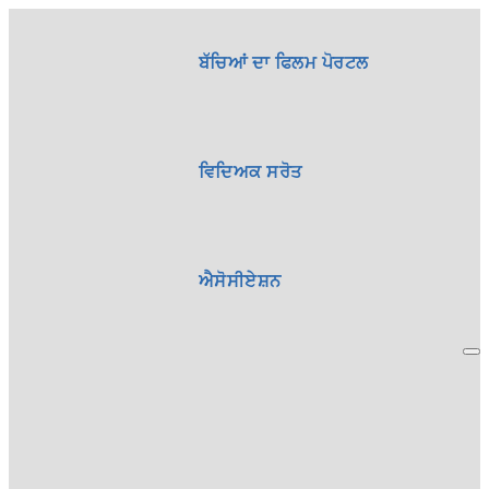
ਬੱਚਿਆਂ ਦਾ ਫਿਲਮ ਪੋਰਟਲ
ਵਿਦਿਅਕ ਸਰੋਤ
ਐਸੋਸੀਏਸ਼ਨ