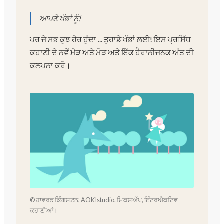
ਆਪਣੇ ਖੰਭਾਂ ਨੂੰ!
ਪਰ ਜੇ ਸਭ ਕੁਝ ਹੋਰ ਹੁੰਦਾ ... ਤੁਹਾਡੇ ਖੰਭਾਂ ਲਈ! ਇਸ ਪ੍ਰਸਿੱਧ
ਕਹਾਣੀ ਦੇ ਨਵੇਂ ਮੋੜ ਅਤੇ ਮੋੜ ਅਤੇ ਇੱਕ ਹੈਰਾਨੀਜਨਕ ਅੰਤ ਦੀ
ਕਲਪਨਾ ਕਰੋ।
© ਹਾਵਰਡ ਕਿੰਗਸਟਨ, AOKIstudio. ਮਿਕਸਅੱਪ, ਇੰਟਰਐਕਟਿਵ
ਕਹਾਣੀਆਂ।