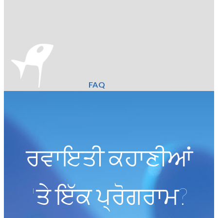
FAQ
ਰਵਾਇਤੀ ਕਹਾਣੀਆਂ
'ਤੇ ਇੱਕ ਪ੍ਰੋਗਰਾਮ?