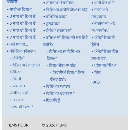
ਪੋਰਟਲ
•
ਟਾਕੋਰਾਮਾ ਫੈਸਟੀਵਲ
•
ਅਸੀਂ ਕੌਣ ਹਾਂ ?
•
ਸਾਰੀਆਂ ਫ਼ਿਲਮਾਂ
•
ਵਿਦਿਅਕ ਗਤੀਵਿਧੀਆਂ (250)
•
ਦਾਨੀ ਅਤੇ
•
3 ਸਾਲ ਦੀ ਉਮਰ ਤੋਂ
•
ਥੀਮੈਟਿਕ ਕੋਰਸ
ਸਰਪ੍ਰਸਤ
•
5 ਸਾਲ ਦੀ ਉਮਰ ਤੋਂ
•
ਟੂਲਬਾਕਸ
•
ਭਾਈਵਾਲੀ ਅਤੇ
•
7 ਸਾਲ ਦੀ ਉਮਰ ਤੋਂ
•
ਸਿਨੇਮਾ ਸ਼ਬਦਾਵਲੀ
ਸਪਾਂਸਰਸ਼ਿਪ
•
9 ਸਾਲ ਦੀ ਉਮਰ ਤੋਂ
•
ਬੱਚਿਆਂ ਦੀ ਫਿਲਮ ਦੀ ਚੋਣ ਕਿਵੇਂ
•
ਐਸੋਸੀਏਸ਼ਨ ਦੇ
•
ਅਤੇ ਬਾਅਦ...
ਕਰੀਏ?
ਉਦੇਸ਼
•
ਥੀਮੈਟਿਕ ਪ੍ਰੋਗਰਾਮ
◦
ਵਿਦਿਅਕ ਜਾਂ ਵਿਦਿਅਕ
•
ਐਸੋਸੀਏਸ਼ਨ ਵਿੱਚ
◦
ਈਕੋਲੋਜੀ
ਫਿਲਮ?
ਸ਼ਾਮਲ ਹੋਵੋ
◦
ਨੈਤਿਕ ਅਤੇ ਨਾਗਰਿਕ
◦
ਫਿਲਮ ਚੋਣ ਮਾਪਦੰਡ
•
ਪ੍ਰੈਸ ਸਮੀਖਿਆ
ਸਿੱਖਿਆ
◦
ਕਿਹੜੀਆਂ ਫਿਲਮਾਂ ਕਿਸ
•
ਲਿੰਕ
◦
ਦੋਸਤੀ
ਉਮਰ ਲਈ?
FAQ
◦
ਡਾਂਸ ਅਤੇ
•
ਵਿਦਿਅਕ ਅਨੁਭਵ
ਕੋਰੀਓਗ੍ਰਾਫੀ
•
ਵਿਦਿਅਕ ਵਰਕਸ਼ਾਪਾਂ
◦
ਜਾਨਵਰ
•
ਇੰਟਰਵਿਊ
◦
ਕਾਮੇਡੀ ਫਿਲਮਾਂ
FILMS POUR
©
2026
FILMS