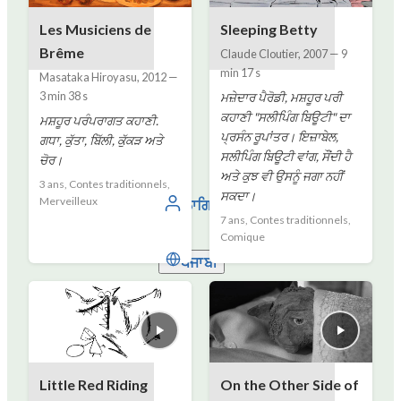
Les Musiciens de
Sleeping Betty
Brême
Claude Cloutier
,
2007
—
9
min 17 s
Masataka Hiroyasu
,
2012
—
3 min 38 s
ਮਜ਼ੇਦਾਰ ਪੈਰੋਡੀ, ਮਸ਼ਹੂਰ ਪਰੀ
ਕਹਾਣੀ "ਸਲੀਪਿੰਗ ਬਿਊਟੀ" ਦਾ
ਮਸ਼ਹੂਰ ਪਰੰਪਰਾਗਤ ਕਹਾਣੀ.
ਪ੍ਰਸੰਨ ਰੂਪਾਂਤਰ। ਇਜ਼ਾਬੇਲ,
ਗਧਾ, ਕੁੱਤਾ, ਬਿੱਲੀ, ਕੁੱਕੜ ਅਤੇ
ਸਲੀਪਿੰਗ ਬਿਊਟੀ ਵਾਂਗ, ਸੌਂਦੀ ਹੈ
ਚੋਰ।
ਅਤੇ ਕੁਝ ਵੀ ਉਸਨੂੰ ਜਗਾ ਨਹੀਂ
3 ans, Contes traditionnels,
ਸਕਦਾ।
Merveilleux
ਲਾਗਿਨ
7 ans, Contes traditionnels,
Comique
ਪੰਜਾਬੀ
Little Red Riding
On the Other Side of