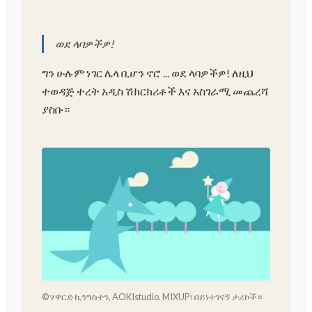
ወደ ላባዎችዎ!
ግን ሁሉም ነገር ሌላ ቢሆን ኖሮ ... ወደ ላባዎችዎ! ለዚህ
ተወዳጅ ተረት አዲስ ሽክርክሪቶች እና አስገራሚ መጨረሻ
ያስቡ።
© ሃዋርድ ኪንግስተን, AOKIstudio. MIXUP፣ በይነተገናኝ ታሪኮች።