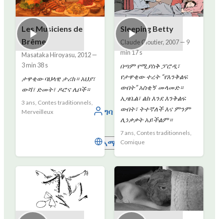
Les Musiciens de
Sleeping Betty
Brême
Claude Cloutier
,
2007
—
9
min 17 s
Masataka Hiroyasu
,
2012
—
3 min 38 s
በጣም የሚያስቅ ፓሮዲ፣
የታዋቂው ተረት “የእንቅልፍ
ታዋቂው ባህላዊ ታሪክ። አህያ፣
ውበት” አስቂኝ መላመድ።
ውሻ፣ ድመት፣ ዶሮና ሌቦች።
ኢዛቤል፣ ልክ እንደ እንቅልፍ
3 ans, Contes traditionnels,
ውበት፣ ትተኛለች እና ምንም
ግባ
Merveilleux
ሊነቃቃት አይችልም።
7 ans, Contes traditionnels,
አማርኛ
Comique