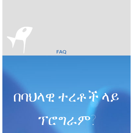
FAQ
በባህላዊ ተረቶች ላይ
ፕሮግራም?