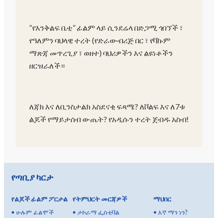
“የእንቅልፍ ቤቲ” ፊልም ላይ ሲንደሬላ በድጋሚ ጎበኘች ፣
የዓለምን ባህላዊ ተረት (የድራውብሪጅ በር ፣ የቫኩም
ማጽጃ መጥረጊያ ፣ ወዘተ) ባህሪዎችን እና ልዩነቶችን
ዘርዝራለች።
ለጃክ እና ለቢንስታልክ አስደናቂ ፍጻሜ? ለቮልፍ እና ለ7ቱ
ልጆች የማይታሰብ ውጤት? የአዲሱን ተረት ጀብዱ አስብ!
የጣቢያ ካርታ
የልጆች ፊልም ፖርታል
የትምህርት መርጃዎች
ማህበር
•
ሁሉም ፊልሞች
•
ታኮራማ ፌስቲቫል
•
እኛ ማን ነን?