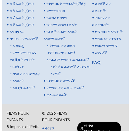
•
ከ 3 አመት ጀምሮ
•
የትምህርት ተግባራት (250)
•
ለጋሾች እና
•
ከ 5 አመት ጀምሮ
•
ቲማቲክ ኮርስ
ደጋፊዎች
•
ከ 7 አመት ጀምሮ
•
የመሳሪያ ሳጥን
•
ሽርክና እና
•
ከ 9 አመት ጀምሮ
•
የሲኒማ መዝገበ ቃላት
ስፖንሰርነት
•
እና በኋላ...
•
የልጆች ፊልም እንዴት
•
የማኅበሩ ዓላማዎች
•
ጭብጥ ፕሮግራሞች
እንደሚመረጥ?
•
ማህበሩን ተቀላቀሉ
◦
ኢኮሎጂ
◦
ትምህርታዊ ወይስ
•
የጋዜጣ ግምገማ
◦
የሥነ ምግባር እና
ትምህርታዊ ፊልም?
•
አገናኞች
የሲቪክ ትምህርት
◦
የፊልም ምርጫ መስፈርቶች
FAQ
◦
ጓደኝነት
◦
የትኞቹ ፊልሞች ለየትኛው
◦
ዳንስ እና ኮሪዮግራፊ
ዕድሜ?
◦
እንስሳት
•
የትምህርት ልምዶች
◦
አስቂኝ ፊልሞች
•
ትምህርታዊ አውደ ጥናቶች
•
ቃለመጠይቆች
FILMS POUR
©
2026
FILMS
ENFANTS
POUR ENFANTS
ተከተል
5 Impasse du Petit
•
ተገናኝ