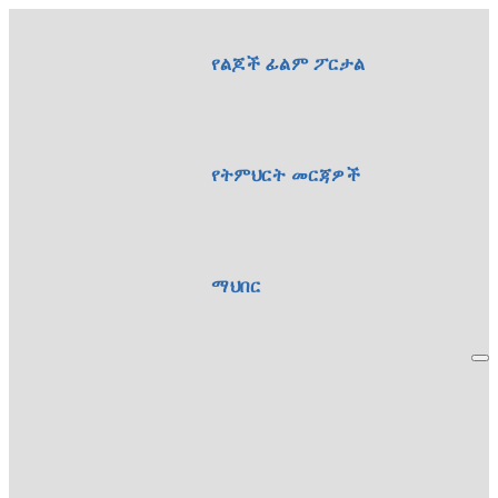
የልጆች ፊልም ፖርታል
የትምህርት መርጃዎች
ማህበር