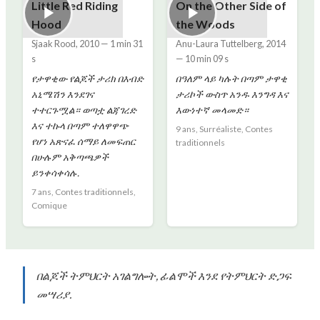
Little Red Riding
On the Other Side of
Hood
the Woods
Sjaak Rood
,
2010
—
1 min 31
Anu-Laura Tuttelberg
,
2014
s
—
10 min 09 s
የታዋቂው የልጆች ታሪክ በእብድ
በዓለም ላይ ካሉት በጣም ታዋቂ
አኒሜሽን እንደገና
ታሪኮች ውስጥ አንዱ እንግዳ እና
ተተርጉሟል። ወጣቷ ልጃገረድ
እውነተኛ መላመድ።
እና ተኩላ በጣም ተለዋዋጭ
9 ans, Surréaliste, Contes
የሆነ አጽናፈ ሰማይ ለመፍጠር
traditionnels
በሁሉም አቅጣጫዎች
ይንቀሳቀሳሉ.
7 ans, Contes traditionnels,
Comique
በልጆች ትምህርት አገልግሎት, ፊልሞች እንደ የትምህርት ድጋፍ
መሣሪያ.