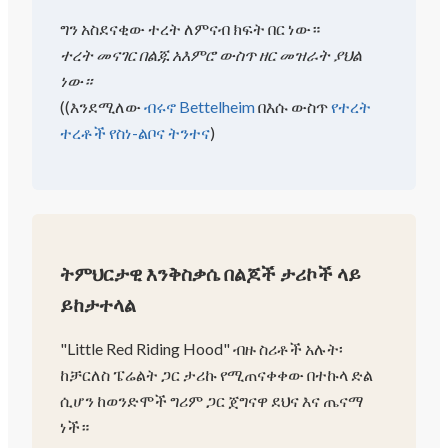
ግን አስደናቂው ተረት ለምናብ ክፍት በር ነው።
ተረት መናገር በልጁ አእምሮ ውስጥ ዘር መዝራት ያህል
ነው።
(
(እንደሚለው
ብሩኖ Bettelheim
በእሱ ውስጥ
የተረት
ተረቶች የስነ-ልቦና ትንተና
)
ትምህርታዊ እንቅስቃሴ በልጆች ታሪኮች ላይ
ይከታተላል
"Little Red Riding Hood" ብዙ ስሪቶች አሉት፡
ከቻርለስ ፔሬልት ጋር ታሪኩ የሚጠናቀቀው በተኩላ ድል
ሲሆን ከወንድሞች ግሪም ጋር ጀግናዋ ደህና እና ጤናማ
ነች።