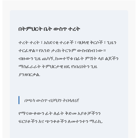
በትምህርት ቤት ውስጥ ተረት
ተረት ተረት ፣ አስደናቂ ተረቶች ፣ ባህላዊ ቅርሶች ፣ ጊዜን
ተርፈዋል። የአንድ ታሪክ ትርጉም ውስብስብ ነው።
ብዙውን ጊዜ ጨካኝ, ከመተኛቱ በፊት ምሽት ላይ ልጆችን
ማስፈራራት ትምህርታዊ ዘዴ የነበረበትን ጊዜ
ያንጸባርቃል.
በጫካ ውስጥ ብቻህን ትበላለህ!
የማናውቀውን ፊት ለፊት ቅድመ አያቶቻችንን
ፍርሃቶችን እና ጭንቀቶችን ለመተንተን ማራኪ.