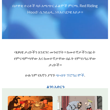
በታዋቂ ተረቶች ላይ አጫጭር ፊልሞች ምርጫ. Red Riding
Hood፣ ሲንደሬላ... ነፃ እና ህጋዊ እይታ።
ባህላዊ ታሪኮችን እንደገና መጎብኘት። ከመተኛታችን በፊት
የምናዳምጣቸው እና ከመተኛታቸው በፊት የምንነግራቸው
ታሪኮች።
ሁሉንም የእኛን ያግኙ
ጭብጥ ፕሮግራሞች
.
ልገሳ አድርጉ