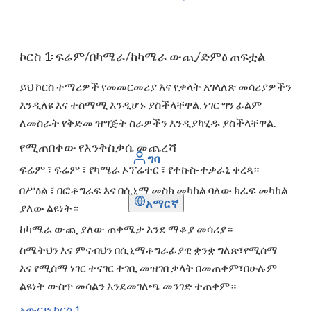
ኮርስ 1፡ ፍሬም/በካሜራ/ከካሜራ ውጪ/ድምፅ ጠፍቷል
ይህ ኮርስ ተማሪዎች የመመርመሪያ እና የቃላት አገላለጽ መሳሪያዎችን
እንዲለዩ እና ተስማሚ እንዲሆኑ ያስችላቸዋል, ነገር ግን ፊልም
ለመስራት የቅድመ ዝግጅት ስራዎችን እንዲያካሂዱ ያስችላቸዋል.
የሚጠበቀው የእንቅስቃሴ መጨረሻ
ግባ
ፍሬም ፣ ፍሬም ፣ የካሜራ ኦፕሬተር ፣ የተኩስ-ተቃራኒ ቀረጻ።
በሥዕል ፣ በፎቶግራፍ እና በሲኒማ መስክ መካከል ባለው ክፈፍ መካከል
አማርኛ
ያለው ልዩነት።
ከካሜራ ውጪ ያለው ጠቀሜታ እንደ ማቆያ መሳሪያ።
ስሜትህን እና ምናብህን በሲኒማቶግራፊያዊ ቋንቋ ግለጽ፣የሚሰማ
እና የሚሰማ ነገር ተናገር ተገቢ መዝገበ ቃላት በመጠቀም፣በሁሉም
ልዩነት ውስጥ መሳልን እንደመገለጫ መንገድ ተጠቀም።
አውርድ ኮርስ 1...