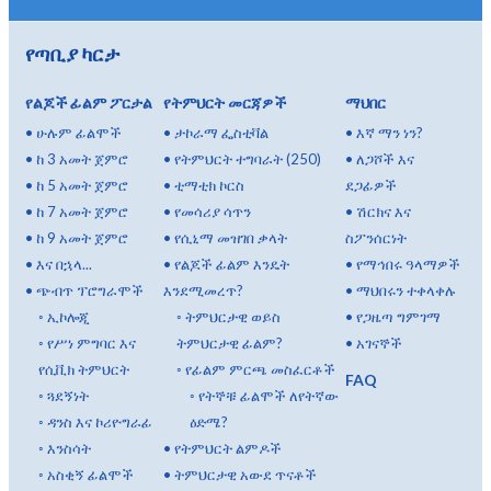
የጣቢያ ካርታ
የልጆች ፊልም ፖርታል
የትምህርት መርጃዎች
ማህበር
•
ሁሉም ፊልሞች
•
ታኮራማ ፌስቲቫል
•
እኛ ማን ነን?
•
ከ 3 አመት ጀምሮ
•
የትምህርት ተግባራት (250)
•
ለጋሾች እና
•
ከ 5 አመት ጀምሮ
•
ቲማቲክ ኮርስ
ደጋፊዎች
•
ከ 7 አመት ጀምሮ
•
የመሳሪያ ሳጥን
•
ሽርክና እና
•
ከ 9 አመት ጀምሮ
•
የሲኒማ መዝገበ ቃላት
ስፖንሰርነት
•
እና በኋላ...
•
የልጆች ፊልም እንዴት
•
የማኅበሩ ዓላማዎች
•
ጭብጥ ፕሮግራሞች
እንደሚመረጥ?
•
ማህበሩን ተቀላቀሉ
◦
ኢኮሎጂ
◦
ትምህርታዊ ወይስ
•
የጋዜጣ ግምገማ
◦
የሥነ ምግባር እና
ትምህርታዊ ፊልም?
•
አገናኞች
የሲቪክ ትምህርት
◦
የፊልም ምርጫ መስፈርቶች
FAQ
◦
ጓደኝነት
◦
የትኞቹ ፊልሞች ለየትኛው
◦
ዳንስ እና ኮሪዮግራፊ
ዕድሜ?
◦
እንስሳት
•
የትምህርት ልምዶች
◦
አስቂኝ ፊልሞች
•
ትምህርታዊ አውደ ጥናቶች