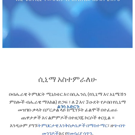
ሲኒማ አስተምራለሁ
በብሔራዊ ትምህርት ሚኒስቴር እና በሲኤንሲ (የሲኒማ እና አኒሜሽን
ምስሎች ብሔራዊ ማእከል) ድጋፍ ፣ ለ 2 እና 3 ዑደት የታሰበ የሲኒማ
ልገሳ አድርጉ
መዝገበ-ቃላት በፖርታል ላይ ከሚገኙት ፊልሞች በተፈጠሩ
ጨዋታዎች እና ልምምዶች በተዘጋጁ ኮርሶች ቀርቧል ።
እንዲሁም ያግኙ
ትምህርታዊ እንቅስቃሴዎች በማስተማር
፣ ዘ
ጭብጥ
መንገዶች
እና የ
የመሳሪያ ሳጥን
.