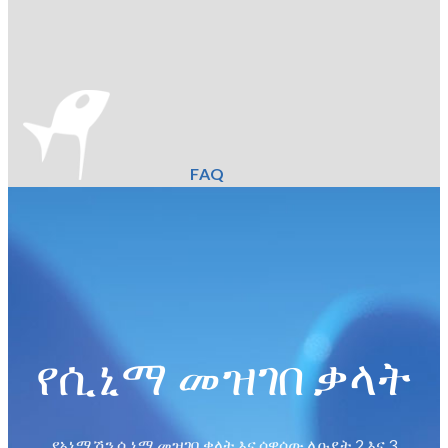
FAQ
የሲኒማ መዝገበ ቃላት
የአኒሜሽን ሲኒማ መዝገበ ቃላት እና ሰዋሰው ለዑደት 2 እና 3