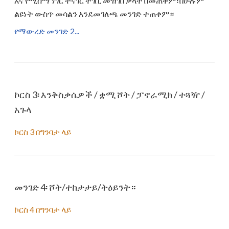
እና የሚሰማ ነገር ተናገር ተገቢ መዝገበ ቃላት በመጠቀም፣በሁሉም
ልዩነት ውስጥ መሳልን እንደመገለጫ መንገድ ተጠቀም።
የማውረድ መንገድ 2...
ኮርስ 3፡ እንቅስቃሴዎች / ቋሚ ሾት / ፓኖራሚክ / ተጓዥ /
አጉላ
ኮርስ 3 በግንባታ ላይ
መንገድ 4፡ ሾት/ተከታታይ/ትዕይንት።
ኮርስ 4 በግንባታ ላይ