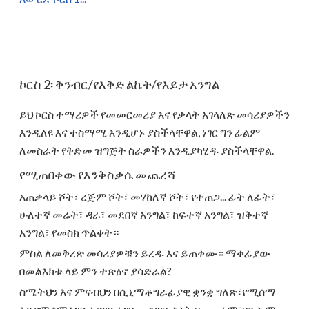
ኮርስ 2፡ ቅንብር/የእቅድ ልኬት/የእይታ አንግል
ይህ ኮርስ ተማሪዎች የመመርመሪያ እና የቃላት አገላለጽ መሳሪያዎችን
እንዲለዩ እና ተስማሚ እንዲሆኑ ያስችላቸዋል, ነገር ግን ፊልም
ለመስራት የቅድመ ዝግጅት ስራዎችን እንዲያካሂዱ ያስችላቸዋል.
የሚጠበቀው የእንቅስቃሴ መጨረሻ
አጠቃላይ ሾት፣ ረጅም ሾት፣ መሃከለኛ ሾት፣ የተጠጋ... ፊት ለፊት፣
ሁለተኛ መሬት፣ ዳራ፣ መደበኛ አንግል፣ ከፍተኛ አንግል፣ ዝቅተኛ
አንግል፣ የመስክ ጥልቀት።
ምስል ለመቅረጽ መሳሪያዎቹን ይረዱ እና ይጠቀሙ። ማቀፊያው
በመልእክቱ ላይ ምን ተጽዕኖ ያሳድራል?
ስሜትህን እና ምናብህን በሲኒማቶግራፊያዊ ቋንቋ ግለጽ፣የሚሰማ