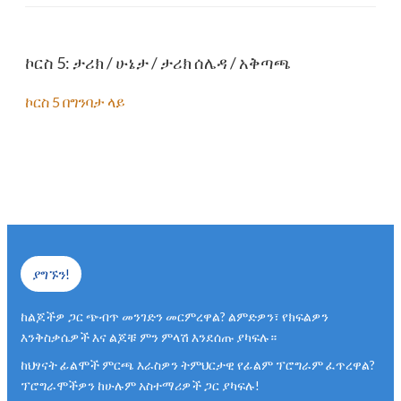
ኮርስ 5: ታሪክ / ሁኔታ / ታሪክ ሰሌዳ / አቅጣጫ
ኮርስ 5 በግንባታ ላይ
ያግኙን!
ከልጆችዎ ጋር ጭብጥ መንገድን መርምረዋል? ልምድዎን፣ የክፍልዎን
እንቅስቃሴዎች እና ልጆቹ ምን ምላሽ እንደሰጡ ያካፍሉ።
ከህፃናት ፊልሞች ምርጫ እራስዎን ትምህርታዊ የፊልም ፕሮግራም ፈጥረዋል?
ፕሮግራሞችዎን ከሁሉም አስተማሪዎች ጋር ያካፍሉ!