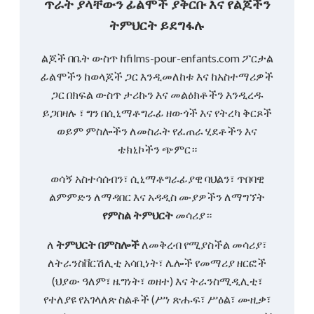
ጥራት ያላቸውን ፊልሞች ያቅርቡ እና የልጆችን
ትምህርት ይደግፋሉ
ልጆች በቤት ውስጥ ከfilms-pour-enfants.com ፖርታል
ፊልሞችን ከወላጆች ጋር እንዲመለከቱ እና ከአስተማሪዎች
ጋር በክፍል ውስጥ ታሪኩን እና መልዕክቶችን እንዲረዱ
ይጋበዛሉ ፣ ግን በሲኒማቶግራፊ ዘውጎች እና የትረካ ቅርጾች
ወይም ምስሎችን ለመስራት የፈጠራ ሂደቶችን እና
ቴክኒኮችን ጭምር።
ወሳኝ አስተሳሰብን፣ ሲኒማቶግራፊያዊ ባህልን፣ ጥበባዊ
ልምምድን ለማዳበር እና አዳዲስ ሙያዎችን ለማግኘት
የምስል ትምህርት
መሳሪያ።
ለ
ትምህርት በምስሎች
ለመቅረብ የሚያስችል መሳሪያ፣
ለትራንስቨርሽሊቲ አሳቢነት፣ ሌሎች የመማሪያ ዘርፎች
(ህያው ዓለም፣ ዜግነት፣ ወዘተ) እና ትራንስሚዲሊቲ፣
የተለያዩ የአገላለጽ ስልቶች (ሥነ ጽሑፍ፣ ሥዕል፣ ሙዚቃ፣