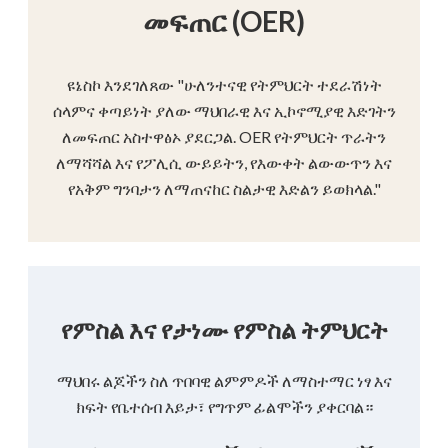
መፍጠር (OER)
ዩኔስኮ እንደገለጸው "ሁለንተናዊ የትምህርት ተደራሽነት
ሰላምና ቀጣይነት ያለው ማህበራዊ እና ኢኮኖሚያዊ እድገትን
ለመፍጠር አስተዋፅኦ ያደርጋል. OER የትምህርት ጥራትን
ለማሻሻል እና የፖሊሲ ውይይትን, የእውቀት ልውውጥን እና
የአቅም ግንባታን ለማጠናከር ስልታዊ እድልን ይወክላል."
የምስል እና የታነሙ የምስል ትምህርት
ማህበሩ ልጆችን ስለ ጥበባዊ ልምምዶች ለማስተማር ነፃ እና
ክፍት የቤተሰብ እይታ፣ የግጥም ፊልሞችን ያቀርባል።