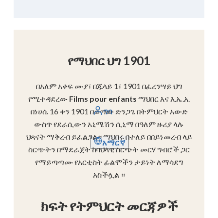
የማህበር ህግ 1901
በአለም አቀፍ ሙያ፣ በጁላይ 1፣ 1901 በፈረንሣይ ህግ
የሚተዳደረው
Films pour enfants
ማህበር እና እ.ኤ.አ.
በነሀሴ 16 ቀን 1901 በወጣው ድንጋጌ በትምህርት አውድ
ግባ
ውስጥ የደራሲውን አኒሜሽን ሲኒማ በዓለም ዙሪያ ላሉ
ህጻናት ማቅረብ ይፈልጋል። ማህበሩ በተለይ በበይነመረብ ላይ
አማርኛ
ስርጭትን በማደራጀት ከባህላዊ ስርጭት መርሃ ግብሮች ጋር
የማይጣጣሙ የአርቲስት ፊልሞችን ታይነት ለማሳደግ
አስችሏል ።
ክፍት የትምህርት መርጃዎች