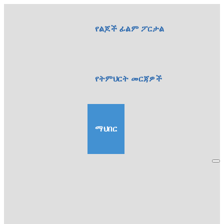
የልጆች ፊልም ፖርታል
የትምህርት መርጃዎች
ማህበር