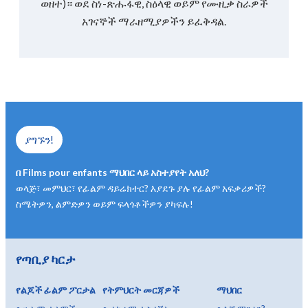
ወዘተ)። ወደ ስነ-ጽሑፋዊ, ስዕላዊ ወይም የሙዚቃ ስራዎች
አገናኞች ማራዘሚያዎችን ይፈቅዳል.
ያግኙን!
በ Films pour enfants ማህበር ላይ አስተያየት አለህ?
ወላጅ፣ መምህር፣ የፊልም ዳይሬክተር? እያደጉ ያሉ የፊልም አፍቃሪዎች?
ስሜትዎን, ልምድዎን ወይም ፍላጎቶችዎን ያካፍሉ!
የጣቢያ ካርታ
የልጆች ፊልም ፖርታል
የትምህርት መርጃዎች
ማህበር