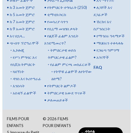
•
ሁሉም ፊልሞች
•
ታኮራማ ፌስቲቫል
•
እኛ ማን ነን?
•
ከ 3 አመት ጀምሮ
•
የትምህርት ተግባራት (250)
•
ለጋሾች እና
•
ከ 5 አመት ጀምሮ
•
ቲማቲክ ኮርስ
ደጋፊዎች
•
ከ 7 አመት ጀምሮ
•
የመሳሪያ ሳጥን
•
ሽርክና እና
•
ከ 9 አመት ጀምሮ
•
የሲኒማ መዝገበ ቃላት
ስፖንሰርነት
•
እና በኋላ...
•
የልጆች ፊልም እንዴት
•
የማኅበሩ ዓላማዎች
•
ጭብጥ ፕሮግራሞች
እንደሚመረጥ?
•
ማህበሩን ተቀላቀሉ
◦
ኢኮሎጂ
◦
ትምህርታዊ ወይስ
•
የጋዜጣ ግምገማ
◦
የሥነ ምግባር እና
ትምህርታዊ ፊልም?
•
አገናኞች
የሲቪክ ትምህርት
◦
የፊልም ምርጫ መስፈርቶች
FAQ
◦
ጓደኝነት
◦
የትኞቹ ፊልሞች ለየትኛው
◦
ዳንስ እና ኮሪዮግራፊ
ዕድሜ?
◦
እንስሳት
•
የትምህርት ልምዶች
◦
አስቂኝ ፊልሞች
•
ትምህርታዊ አውደ ጥናቶች
•
ቃለመጠይቆች
FILMS POUR
©
2026
FILMS
ENFANTS
POUR ENFANTS
ተከተል
5 Impasse du Petit