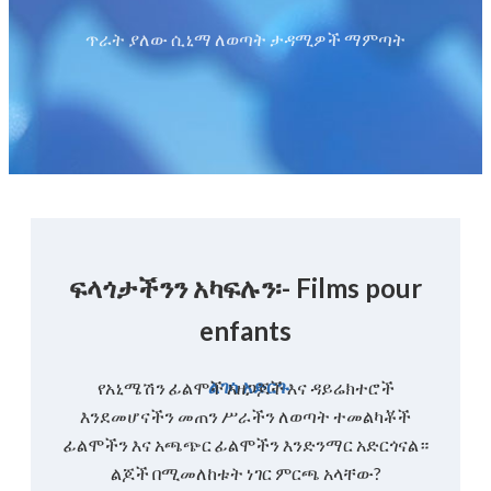
ጥራት ያለው ሲኒማ ለወጣት ታዳሚዎች ማምጣት
ፍላጎታችንን አካፍሉን፡- Films pour
enfants
ልገሳ አድርጉ
የአኒሜሽን ፊልሞች አዘጋጆች እና ዳይሬክተሮች
እንደመሆናችን መጠን ሥራችን ለወጣት ተመልካቾች
ፊልሞችን እና አጫጭር ፊልሞችን እንድንማር አድርጎናል።
ልጆች በሚመለከቱት ነገር ምርጫ አላቸው?