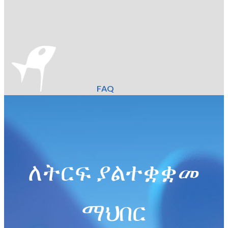
FAQ
ለትርፍ ያልተቋቋመ
ማህበር