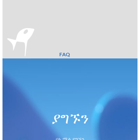
FAQ
ያግኙን
በኢሜል ያግኙን