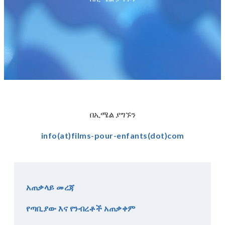
በኢሜል ያግኙን
info(at)films-pour-enfants(dot)com
ልገሳ አድርጉ
አጠቃላይ መረጃ
የጣቢያው እና የንብረቶች አጠቃቀም