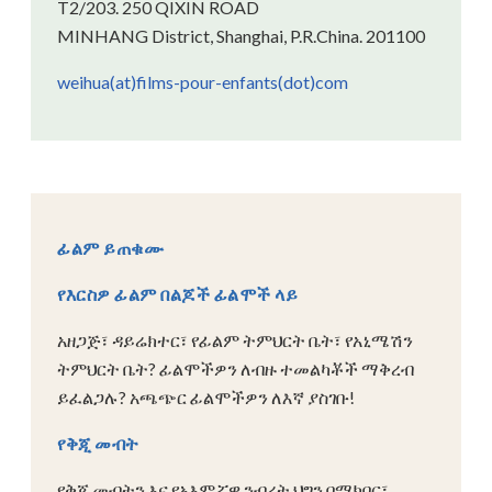
T2/203. 250 QIXIN ROAD
MINHANG District, Shanghai, P.R.China. 201100
weihua(at)films-pour-enfants(dot)com
ፊልም ይጠቁሙ
የእርስዎ ፊልም በልጆች ፊልሞች ላይ
አዘጋጅ፣ ዳይሬክተር፣ የፊልም ትምህርት ቤት፣ የአኒሜሽን
ትምህርት ቤት? ፊልሞችዎን ለብዙ ተመልካቾች ማቅረብ
ይፈልጋሉ? አጫጭር ፊልሞችዎን ለእኛ ያስገቡ!
የቅጂ መብት
የቅጂ መብትን እና የአእምሯዊ ንብረት ህግን በማክበር፣