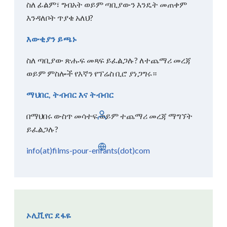
ስለ ፊልም፣ ግብአት ወይም ጣቢያውን እንዴት መጠቀም
እንዳለቦት ጥያቄ አለህ?
እውቂያን ይጫኑ
ስለ ጣቢያው ጽሑፍ መጻፍ ይፈልጋሉ? ለተጨማሪ መረጃ
ወይም ምስሎች የእኛን የፕሬስ ቢሮ ያነጋግሩ።
ማህበር, ትብብር እና ትብብር
ግባ
በማህበሩ ውስጥ መሳተፍ ወይም ተጨማሪ መረጃ ማግኘት
ይፈልጋሉ?
አማርኛ
info(at)films-pour-enfants(dot)com
ኦሊቪየር ደፋዬ