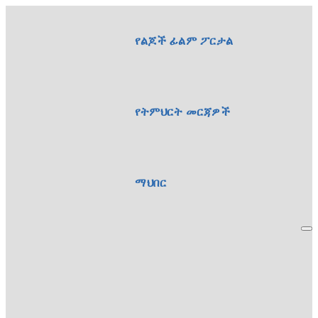
የልጆች ፊልም ፖርታል
የትምህርት መርጃዎች
ማህበር