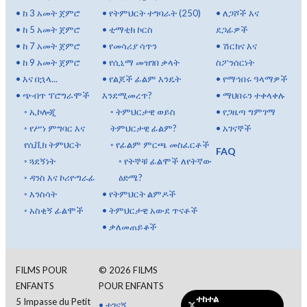
•
ከ 3 አመት ጀምሮ
•
የትምህርት ተግባራት (250)
•
ለጋሾች እና
•
ከ 5 አመት ጀምሮ
•
ቲማቲክ ኮርስ
ደጋፊዎች
•
ከ 7 አመት ጀምሮ
•
የመሳሪያ ሳጥን
•
ሽርክና እና
•
ከ 9 አመት ጀምሮ
•
የሲኒማ መዝገበ ቃላት
ስፖንሰርነት
•
እና በኋላ...
•
የልጆች ፊልም እንዴት
•
የማኅበሩ ዓላማዎች
•
ጭብጥ ፕሮግራሞች
እንደሚመረጥ?
•
ማህበሩን ተቀላቀሉ
◦
ኢኮሎጂ
◦
ትምህርታዊ ወይስ
•
የጋዜጣ ግምገማ
◦
የሥነ ምግባር እና
ትምህርታዊ ፊልም?
•
አገናኞች
የሲቪክ ትምህርት
◦
የፊልም ምርጫ መስፈርቶች
FAQ
◦
ጓደኝነት
◦
የትኞቹ ፊልሞች ለየትኛው
◦
ዳንስ እና ኮሪዮግራፊ
ዕድሜ?
◦
እንስሳት
•
የትምህርት ልምዶች
◦
አስቂኝ ፊልሞች
•
ትምህርታዊ አውደ ጥናቶች
•
ቃለመጠይቆች
FILMS POUR
©
2026
FILMS
ENFANTS
POUR ENFANTS
ተከተል
5 Impasse du Petit
•
ተገናኝ