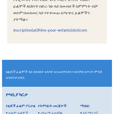
ፊልሞች ለህፃናት በድረ-ገፁ ላይ በመብቶች ስምምነት ብቻ
ወይም በመስመር ላይ የተቀመጡ አጫጭር ፊልሞችን
ያትማል።
inscription(at)films-pour-enfants(dot)com
በልጆች ፊልሞች ላይ ስላሳዩት ፍላጎት እናመሰግናለን። በተቻለ ፍጥነት ምላሽ
እንሰጥዎታለን.
የጣቢያ ካርታ
የልጆች ፊልም ፖርታል
የትምህርት መርጃዎች
ማህበር
•
ሁሉም ፊልሞች
•
ታኮራማ ፌስቲቫል
•
እኛ ማን ነን?