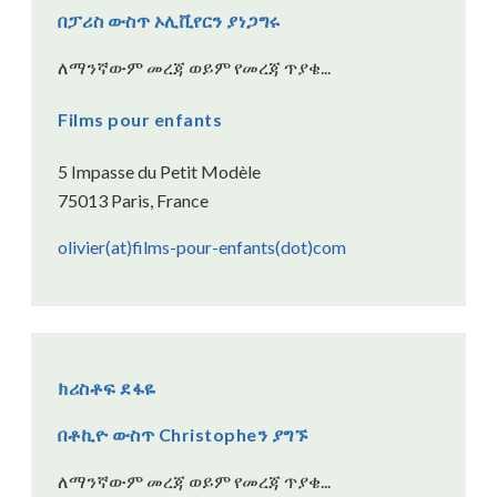
በፓሪስ ውስጥ ኦሊቪየርን ያነጋግሩ
ለማንኛውም መረጃ ወይም የመረጃ ጥያቄ...
Films pour enfants
5 Impasse du Petit Modèle
75013 Paris, France
olivier(at)films-pour-enfants(dot)com
ክሪስቶፍ ደፋዬ
በቶኪዮ ውስጥ Christopheን ያግኙ
ለማንኛውም መረጃ ወይም የመረጃ ጥያቄ...