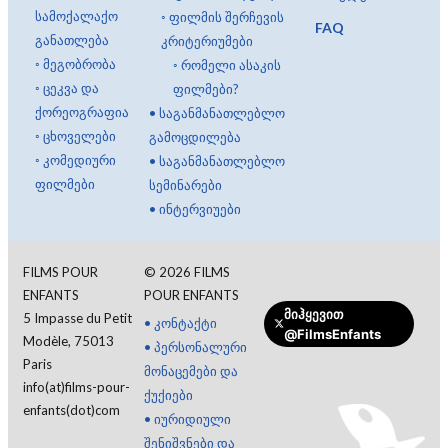
სამოქალაქო
◦
ფილმის შერჩევის
FAQ
განათლება
კრიტერიუმები
◦
მეგობრობა
◦
რომელი ასაკის
◦
ცეკვა და
ფილმები?
ქორეოგრაფია
•
საგანმანათლებლო
◦
ცხოველები
გამოცდილება
◦
კომედიური
•
საგანმანათლებლო
ფილმები
სემინარები
•
ინტერვიუები
FILMS POUR
©
2026
FILMS
ENFANTS
POUR ENFANTS
მიჰყევით
5 Impasse du Petit
•
კონტაქტი
@FilmsEnfants
Modèle, 75013
•
პერსონალური
Paris
მონაცემები და
info(at)films-pour-
ქუქიები
enfants(dot)com
•
იურიდიული
შენიშვნები და