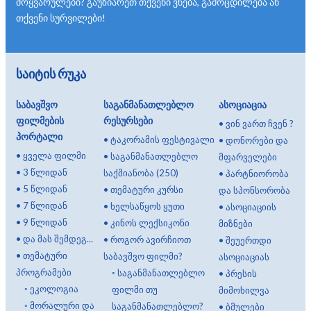
მოყვარულები? გაუზიარეთ თქვენი ვნება, გამოცდილება ან
თქვენი სურვილები!
საიტის რუკა
საბავშვო
საგანმანათლებლო
ასოციაცია
ფილმების
რესურსები
•
ვინ ვართ ჩვენ ?
პორტალი
•
ტაკორამის ფესტივალი
•
დონორები და
•
ყველა ფილმი
•
საგანმანათლებლო
მფარველები
•
3 წლიდან
საქმიანობა (250)
•
პარტნიორობა
•
5 წლიდან
•
თემატური კურსი
და სპონსორობა
•
7 წლიდან
•
ხელსაწყოს ყუთი
•
ასოციაციის
•
9 წლიდან
•
კინოს ლექსიკონი
მიზნები
•
და მას შემდეგ...
•
როგორ ავირჩიოთ
•
შეუერთდი
•
თემატური
საბავშვო ფილმი?
ასოციაციას
პროგრამები
◦
საგანმანათლებლო
•
პრესის
◦
ეკოლოგია
ფილმი თუ
მიმოხილვა
◦
მორალური და
საგანმანათლებლო?
•
ბმულები