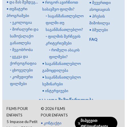
•
და მას შემდეგ...
•
როგორ ავირჩიოთ
•
შეუერთდი
•
თემატური
საბავშვო ფილმი?
ასოციაციას
პროგრამები
◦
საგანმანათლებლო
•
პრესის
◦
ეკოლოგია
ფილმი თუ
მიმოხილვა
◦
მორალური და
საგანმანათლებლო?
•
ბმულები
სამოქალაქო
◦
ფილმის შერჩევის
FAQ
განათლება
კრიტერიუმები
◦
მეგობრობა
◦
რომელი ასაკის
◦
ცეკვა და
ფილმები?
ქორეოგრაფია
•
საგანმანათლებლო
◦
ცხოველები
გამოცდილება
◦
კომედიური
•
საგანმანათლებლო
ფილმები
სემინარები
•
ინტერვიუები
გააკეთე შემოწირულობა
FILMS POUR
©
2026
FILMS
ENFANTS
POUR ENFANTS
მიჰყევით
5 Impasse du Petit
•
კონტაქტი
@FilmsEnfants