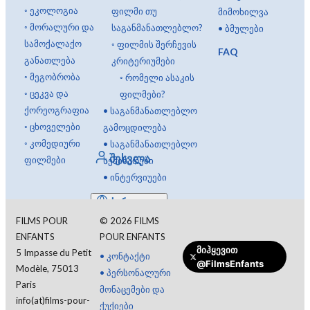
◦
ეკოლოგია
ფილმი თუ
მიმოხილვა
◦
მორალური და
საგანმანათლებლო?
•
ბმულები
სამოქალაქო
◦
ფილმის შერჩევის
FAQ
განათლება
კრიტერიუმები
◦
მეგობრობა
◦
რომელი ასაკის
◦
ცეკვა და
ფილმები?
ქორეოგრაფია
•
საგანმანათლებლო
◦
ცხოველები
გამოცდილება
◦
კომედიური
•
საგანმანათლებლო
შესვლა
ფილმები
სემინარები
•
ინტერვიუები
ქართული
FILMS POUR
©
2026
FILMS
ENFANTS
POUR ENFANTS
მიჰყევით
5 Impasse du Petit
•
კონტაქტი
@FilmsEnfants
Modèle, 75013
•
პერსონალური
Paris
მონაცემები და
info(at)films-pour-
ქუქიები