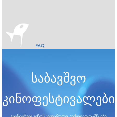
FAQ
საბავშვო
კინოფესტივალები
გაიზიარეთ კინოს სიყვარული, აიძულეთ დამწყები