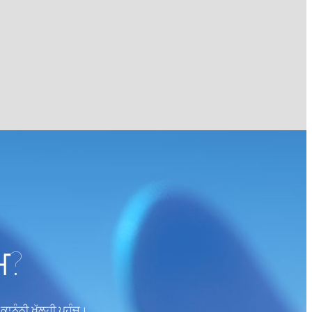
ਮ?
ਨੂੰਨੀ ਖੁੱਲ੍ਹੀ ਪਹੁੰਚ।