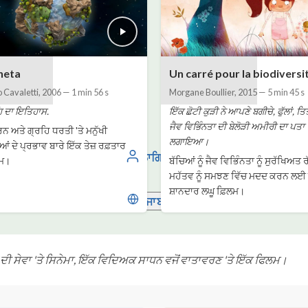
neta
Un carré pour la biodiversi
 Cavaletti
,
2006
—
1 min 56 s
Morgane Boullier
,
2015
—
5 min 45 s
ਹਿ ਦਾ ਇਤਿਹਾਸ.
ਇੱਕ ਛੋਟੀ ਕੁੜੀ ਨੇ ਆਪਣੇ ਬਗੀਚੇ, ਫੁੱਲਾਂ, 
ਜੈਵ ਵਿਭਿੰਨਤਾ ਦੀ ਬੇਲੋੜੀ ਅਮੀਰੀ ਦਾ ਪਤਾ
ਨ ਅਤੇ ਗ੍ਰਹਿ ਧਰਤੀ 'ਤੇ ਮਨੁੱਖੀ
ਲਗਾਇਆ।
ਂ ਦੇ ਪ੍ਰਭਾਵ ਬਾਰੇ ਇੱਕ ਤੇਜ਼ ਰਫ਼ਤਾਰ
ਲਾਗਿਨ
ਲਮ।
ਬੱਚਿਆਂ ਨੂੰ ਜੈਵ ਵਿਭਿੰਨਤਾ ਨੂੰ ਸੁਰੱਖਿਅਤ 
ਮਹੱਤਵ ਨੂੰ ਸਮਝਣ ਵਿੱਚ ਮਦਦ ਕਰਨ ਲਈ
ਸ਼ਾਨਦਾਰ ਲਘੂ ਫ਼ਿਲਮ।
ਪੰਜਾਬੀ
ਦੀ ਸੇਵਾ 'ਤੇ ਸਿਨੇਮਾ, ਇੱਕ ਵਿਦਿਅਕ ਸਾਧਨ ਵਜੋਂ ਵਾਤਾਵਰਣ 'ਤੇ ਇੱਕ ਫਿਲਮ।