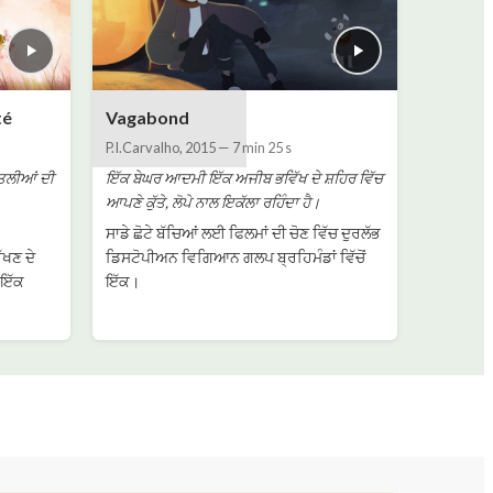
té
Vagabond
P.I.Carvalho
,
2015
—
7 min 25 s
ਤਿਤਲੀਆਂ ਦੀ
ਇੱਕ ਬੇਘਰ ਆਦਮੀ ਇੱਕ ਅਜੀਬ ਭਵਿੱਖ ਦੇ ਸ਼ਹਿਰ ਵਿੱਚ
ਆਪਣੇ ਕੁੱਤੇ, ਲੋਪੇ ਨਾਲ ਇਕੱਲਾ ਰਹਿੰਦਾ ਹੈ।
ਸਾਡੇ ਛੋਟੇ ਬੱਚਿਆਂ ਲਈ ਫਿਲਮਾਂ ਦੀ ਚੋਣ ਵਿੱਚ ਦੁਰਲੱਭ
ਰੱਖਣ ਦੇ
ਡਿਸਟੋਪੀਅਨ ਵਿਗਿਆਨ ਗਲਪ ਬ੍ਰਹਿਮੰਡਾਂ ਵਿੱਚੋਂ
 ਇੱਕ
ਇੱਕ।