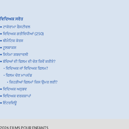
ਵਿਦਿਅਕ ਸਰੋਤ
•
ਟਾਕੋਰਾਮਾ ਫੈਸਟੀਵਲ
•
ਵਿਦਿਅਕ ਗਤੀਵਿਧੀਆਂ (250)
•
ਥੀਮੈਟਿਕ ਕੋਰਸ
•
ਟੂਲਬਾਕਸ
•
ਸਿਨੇਮਾ ਸ਼ਬਦਾਵਲੀ
•
ਬੱਚਿਆਂ ਦੀ ਫਿਲਮ ਦੀ ਚੋਣ ਕਿਵੇਂ ਕਰੀਏ?
◦
ਵਿਦਿਅਕ ਜਾਂ ਵਿਦਿਅਕ ਫਿਲਮ?
◦
ਫਿਲਮ ਚੋਣ ਮਾਪਦੰਡ
◦
ਕਿਹੜੀਆਂ ਫਿਲਮਾਂ ਕਿਸ ਉਮਰ ਲਈ?
•
ਵਿਦਿਅਕ ਅਨੁਭਵ
•
ਵਿਦਿਅਕ ਵਰਕਸ਼ਾਪਾਂ
•
ਇੰਟਰਵਿਊ
2026
FILMS POUR ENFANTS