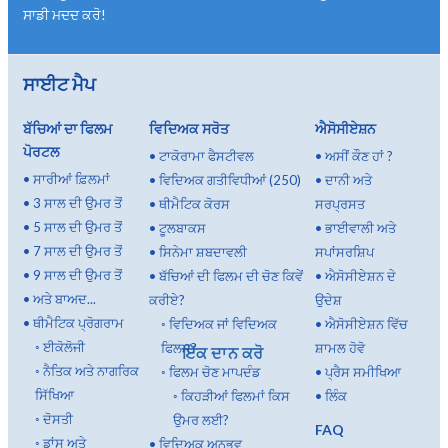
ਸਾਡੀ ਮਦਦ ਕਰੋ!
ਸਾਈਟ ਮੈਪ
ਬੱਚਿਆਂ ਦਾ ਫਿਲਮ
ਵਿਦਿਅਕ ਸਰੋਤ
ਐਸੋਸੀਏਸ਼ਨ
ਪੋਰਟਲ
•
ਟਾਕੋਰਾਮਾ ਫੈਸਟੀਵਲ
•
ਅਸੀਂ ਕੌਣ ਹਾਂ ?
•
ਸਾਰੀਆਂ ਫ਼ਿਲਮਾਂ
•
ਵਿਦਿਅਕ ਗਤੀਵਿਧੀਆਂ (250)
•
ਦਾਨੀ ਅਤੇ
•
3 ਸਾਲ ਦੀ ਉਮਰ ਤੋਂ
•
ਥੀਮੈਟਿਕ ਕੋਰਸ
ਸਰਪ੍ਰਸਤ
•
5 ਸਾਲ ਦੀ ਉਮਰ ਤੋਂ
•
ਟੂਲਬਾਕਸ
•
ਭਾਈਵਾਲੀ ਅਤੇ
•
7 ਸਾਲ ਦੀ ਉਮਰ ਤੋਂ
•
ਸਿਨੇਮਾ ਸ਼ਬਦਾਵਲੀ
ਸਪਾਂਸਰਸ਼ਿਪ
•
9 ਸਾਲ ਦੀ ਉਮਰ ਤੋਂ
•
ਬੱਚਿਆਂ ਦੀ ਫਿਲਮ ਦੀ ਚੋਣ ਕਿਵੇਂ
•
ਐਸੋਸੀਏਸ਼ਨ ਦੇ
•
ਅਤੇ ਬਾਅਦ...
ਕਰੀਏ?
ਉਦੇਸ਼
•
ਥੀਮੈਟਿਕ ਪ੍ਰੋਗਰਾਮ
◦
ਵਿਦਿਅਕ ਜਾਂ ਵਿਦਿਅਕ
•
ਐਸੋਸੀਏਸ਼ਨ ਵਿੱਚ
◦
ਈਕੋਲੋਜੀ
ਫਿਲਮ?
ਸ਼ਾਮਲ ਹੋਵੋ
ਇੱਕ ਦਾਨ ਕਰੋ
◦
ਨੈਤਿਕ ਅਤੇ ਨਾਗਰਿਕ
◦
ਫਿਲਮ ਚੋਣ ਮਾਪਦੰਡ
•
ਪ੍ਰੈਸ ਸਮੀਖਿਆ
ਸਿੱਖਿਆ
◦
ਕਿਹੜੀਆਂ ਫਿਲਮਾਂ ਕਿਸ
•
ਲਿੰਕ
◦
ਦੋਸਤੀ
ਉਮਰ ਲਈ?
FAQ
◦
ਡਾਂਸ ਅਤੇ
•
ਵਿਦਿਅਕ ਅਨੁਭਵ