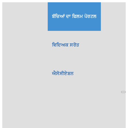
ਬੱਚਿਆਂ ਦਾ ਫਿਲਮ ਪੋਰਟਲ
ਵਿਦਿਅਕ ਸਰੋਤ
ਐਸੋਸੀਏਸ਼ਨ