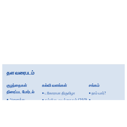
தள வரைபடம்
குழந்தைகள்
கல்வி வளங்கள்
சங்கம்
திரைப்பட போர்டல்
•
டகோராமா திருவிழா
•
நாம் யார்?
•
அனைத்து
•
கல்வி நடவடிக்கைகள் (250)
•
திரைப்படங்களும்
•
கருப்பொருள் பாடநெறி
நன்கொடையாளர்கள்
•
3 வயதிலிருந்து
•
கருவிப்பெட்டி
மற்றும்
•
5 வயதிலிருந்து
•
சினிமா சொற்களஞ்சியம்
ஆதரவாளர்கள்
•
7 வயதிலிருந்து