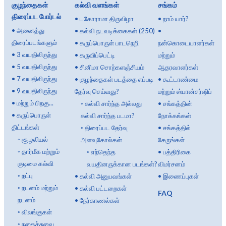
குழந்தைகள்
கல்வி வளங்கள்
சங்கம்
திரைப்பட போர்டல்
•
டகோராமா திருவிழா
•
நாம் யார்?
•
அனைத்து
•
கல்வி நடவடிக்கைகள் (250)
•
திரைப்படங்களும்
•
கருப்பொருள் பாடநெறி
நன்கொடையாளர்கள்
•
3 வயதிலிருந்து
•
கருவிப்பெட்டி
மற்றும்
•
5 வயதிலிருந்து
•
சினிமா சொற்களஞ்சியம்
ஆதரவாளர்கள்
•
7 வயதிலிருந்து
•
குழந்தைகள் படத்தை எப்படி
•
கூட்டாண்மை
•
9 வயதிலிருந்து
தேர்வு செய்வது?
மற்றும் ஸ்பான்சர்ஷிப்
•
மற்றும் பிறகு...
◦
கல்வி சார்ந்த அல்லது
•
சங்கத்தின்
•
கருப்பொருள்
கல்வி சார்ந்த படமா?
நோக்கங்கள்
திட்டங்கள்
◦
திரைப்பட தேர்வு
•
சங்கத்தில்
◦
சூழலியல்
அளவுகோல்கள்
சேருங்கள்
◦
தார்மீக மற்றும்
◦
எந்தெந்த
•
பத்திரிகை
குடிமை கல்வி
வயதினருக்கான படங்கள்?
விமர்சனம்
◦
நட்பு
•
கல்வி அனுபவங்கள்
•
இணைப்புகள்
◦
நடனம் மற்றும்
•
கல்வி பட்டறைகள்
FAQ
நடனம்
•
நேர்காணல்கள்
◦
விலங்குகள்
◦
நகைச்சுவை