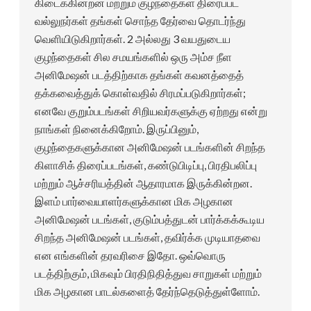
கிடைக்கின்றன மற்றும் குழந்தைகள் திரைப்பட
வல்லுநர்கள் தங்கள் சொந்த தேர்வை தொடர்ந்து
வெளியிடுகிறார்கள். 2 அல்லது 3 வயதுடைய
குழந்தைகள் சில சமயங்களில் ஒரு அம்ச நீள
அனிமேஷன் படத்திற்காக தங்கள் கவனத்தைத்
தக்கவைத்துக் கொள்வதில் சிரமப்படுகிறார்கள்;
எனவே குறும்படங்கள் சிறியவர்களுக்கு ஏற்றது என்று
நாங்கள் நினைக்கிறோம். இருப்பினும்,
குழந்தைகளுக்கான அனிமேஷன் படங்களின் சிறந்த
கிளாசிக் திரைப்படங்கள், கண்டுபிடிப்பு, பிரதிபலிப்பு
மற்றும் ஆச்சரியத்தின் ஆதாரமாக இருக்கின்றன.
இளம் பார்வையாளர்களுக்கான மிக அழகான
அனிமேஷன் படங்கள், குடும்பத்துடன் பார்க்கக்கூடிய
சிறந்த அனிமேஷன் படங்கள், தவிர்க்க முடியாதவை
என எங்களின் தரவரிசை இதோ. ஒவ்வொரு
படத்திற்கும், மிகவும் பிரதிநிதித்துவ சாறுகள் மற்றும்
மிக அழகான பாடல்களைத் தேர்ந்தெடுத்துள்ளோம்.