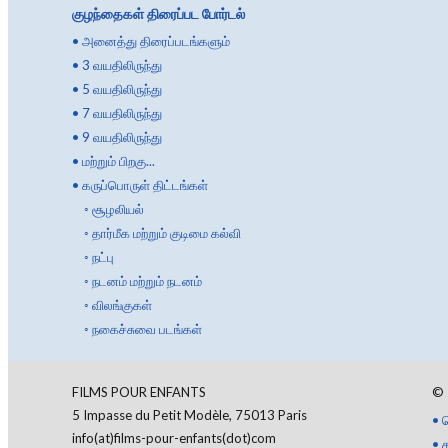
குழந்தைகள் திரைப்பட போர்டல்
•
அனைத்து திரைப்படங்களும்
•
3 வயதிலிருந்து
•
5 வயதிலிருந்து
•
7 வயதிலிருந்து
•
9 வயதிலிருந்து
•
மற்றும் பிறகு...
•
கருப்பொருள் திட்டங்கள்
◦
சூழலியல்
◦
தார்மீக மற்றும் குடிமை கல்வி
◦
நட்பு
◦
நடனம் மற்றும் நடனம்
◦
விலங்குகள்
◦
நகைச்சுவை படங்கள்
FILMS POUR ENFANTS
©
5 Impasse du Petit Modèle, 75013 Paris
•
info(at)films-pour-enfants(dot)com
•
த