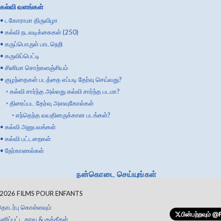
கல்வி வளங்கள்
•
டகோராமா திருவிழா
•
கல்வி நடவடிக்கைகள் (250)
•
கருப்பொருள் பாடநெறி
•
கருவிப்பெட்டி
•
சினிமா சொற்களஞ்சியம்
•
குழந்தைகள் படத்தை எப்படி தேர்வு செய்வது?
◦
கல்வி சார்ந்த அல்லது கல்வி சார்ந்த படமா?
◦
திரைப்பட தேர்வு அளவுகோல்கள்
◦
எந்தெந்த வயதினருக்கான படங்கள்?
•
கல்வி அனுபவங்கள்
•
கல்வி பட்டறைகள்
•
நேர்காணல்கள்
நன்கொடை செய்யுங்கள்
2026
FILMS POUR ENFANTS
தொடர்பு கொள்ளவும்
பின்பற்றவும்
@F
னிப்பட்ட தரவு & குக்கீகள்