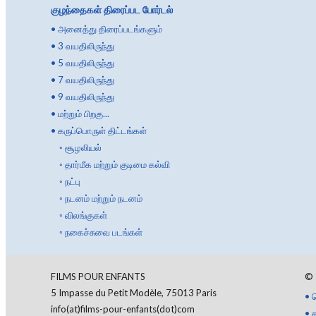
குழந்தைகள் திரைப்பட போர்டல்
•
அனைத்து திரைப்படங்களும்
•
3 வயதிலிருந்து
•
5 வயதிலிருந்து
•
7 வயதிலிருந்து
•
9 வயதிலிருந்து
•
மற்றும் பிறகு...
•
கருப்பொருள் திட்டங்கள்
◦
சூழலியல்
◦
தார்மீக மற்றும் குடிமை கல்வி
◦
நட்பு
◦
நடனம் மற்றும் நடனம்
◦
விலங்குகள்
◦
நகைச்சுவை படங்கள்
FILMS POUR ENFANTS
©
5 Impasse du Petit Modèle, 75013 Paris
•
info(at)films-pour-enfants(dot)com
•
த