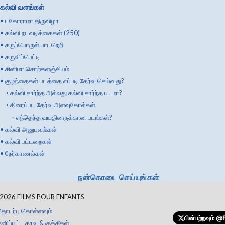
கல்வி வளங்கள்
•
டகோராமா திருவிழா
•
கல்வி நடவடிக்கைகள் (250)
•
கருப்பொருள் பாடநெறி
•
கருவிப்பெட்டி
•
சினிமா சொற்களஞ்சியம்
•
குழந்தைகள் படத்தை எப்படி தேர்வு செய்வது?
◦
கல்வி சார்ந்த அல்லது கல்வி சார்ந்த படமா?
◦
திரைப்பட தேர்வு அளவுகோல்கள்
◦
எந்தெந்த வயதினருக்கான படங்கள்?
•
கல்வி அனுபவங்கள்
•
கல்வி பட்டறைகள்
•
நேர்காணல்கள்
நன்கொடை செய்யுங்கள்
2026
FILMS POUR ENFANTS
தொடர்பு கொள்ளவும்
பின்பற்றவும்
@F
னிப்பட்ட தரவு & குக்கீகள்