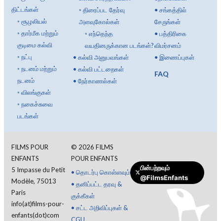
திட்டங்கள்
◦
திரைப்பட தேர்வு
•
சங்கத்தில்
◦
சூழலியல்
அளவுகோல்கள்
சேருங்கள்
◦
தார்மீக மற்றும்
◦
எந்தெந்த
•
பத்திரிகை
குடிமை கல்வி
வயதினருக்கான படங்கள்?
விமர்சனம்
◦
நட்பு
•
கல்வி அனுபவங்கள்
•
இணைப்புகள்
◦
நடனம் மற்றும்
•
கல்வி பட்டறைகள்
FAQ
நடனம்
•
நேர்காணல்கள்
◦
விலங்குகள்
◦
நகைச்சுவை
படங்கள்
FILMS POUR
©
2026
FILMS
ENFANTS
POUR ENFANTS
பின்பற்றவும்
5 Impasse du Petit
•
தொடர்பு கொள்ளவும்
@FilmsEnfants
Modèle, 75013
•
தனிப்பட்ட தரவு &
Paris
குக்கீகள்
info(at)films-pour-
•
சட்ட அறிவிப்புகள் &
enfants(dot)com
CGU