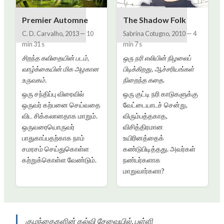
Premier Automne
The Shadow Folk
C. D. Carvalho
,
2013
—
10
Sabrina Cotugno
,
2010
—
4
min 31 s
min 7 s
சிறந்த கவிதையின் படம்,
ஒரு நரி எலியின் நிழலைப்
வாழ்க்கையின் மிக அழகான
பிடிக்கிறது, ஆச்சரியங்கள்
உருவகம்.
நிறைந்த கதை.
ஒரு சந்திப்பு விரைவில்
ஒரு குட்டி நரி காடுகளுக்கு
ஒருவர் கற்பனை செய்வதை
வேட்டையாடச் சென்று,
விட சிக்கலானதாக மாறும்.
விரும்பத்தகாத,
ஒருவரையொருவர்
விசித்திரமான
பாதுகாப்பதற்காக நாம்
உயிரினத்தைக்
சமரசம் செய்துகொள்ள
கண்டுபிடித்தது. அவர்கள்
கற்றுக்கொள்ள வேண்டும்.
நண்பர்களாக
மாறுவார்களா?
குழந்தைகளின் கல்வி சேவையில், பள்ளி