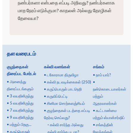
நண்பர்களா என்பதை எப்படி அறிவது? நண்பர்களாக
மாற நேரம் எடுக்குமா? காதலன் அல்லது தோழிகள்
தேவையா?
தள வரைபடம்
குழந்தைகள்
கல்வி வளங்கள்
சங்கம்
திரைப்பட போர்டல்
•
டகோராமா திருவிழா
•
நாம் யார்?
•
அனைத்து
•
கல்வி நடவடிக்கைகள் (250)
•
திரைப்படங்களும்
•
கருப்பொருள் பாடநெறி
நன்கொடையாளர்கள்
•
3 வயதிலிருந்து
•
கருவிப்பெட்டி
மற்றும்
•
5 வயதிலிருந்து
•
சினிமா சொற்களஞ்சியம்
ஆதரவாளர்கள்
•
7 வயதிலிருந்து
•
குழந்தைகள் படத்தை எப்படி
•
கூட்டாண்மை
•
9 வயதிலிருந்து
தேர்வு செய்வது?
மற்றும் ஸ்பான்சர்ஷிப்
•
மற்றும் பிறகு...
◦
கல்வி சார்ந்த அல்லது
•
சங்கத்தின்
•
கருப்பொருள்
கல்வி சார்ந்த படமா?
நோக்கங்கள்