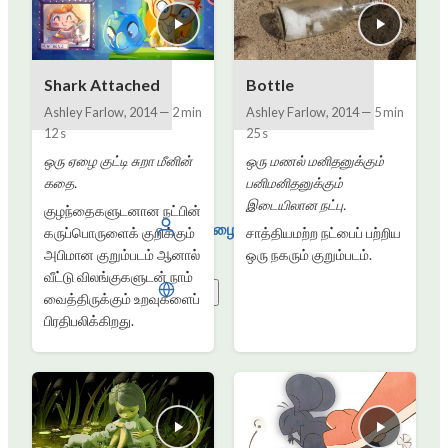
Shark Attached
Bottle
Ashley Farlow
,
2014
—
2 min
Ashley Farlow
,
2014
—
5 min
12 s
25 s
ஒரு ஏழை குட்டி சுறா மீனின்
ஒரு மணல் மனிதனுக்கும்
கதை.
பனிமனிதனுக்கும்
இடையிலான நட்பு.
குழந்தைகளுடனான நட்பின்
உள்நுழையவும்
கருப்பொருளைக் குறிக்கும்
சாத்தியமற்ற நட்பைப் பற்றிய
அபிமான குறும்படம் ஆனால்
ஒரு நகரும் குறும்படம்.
வீட்டு விலங்குகளுடன் நாம்
தமிழ்
வைத்திருக்கும் உறவுகளைப்
பிரதிபலிக்கிறது.