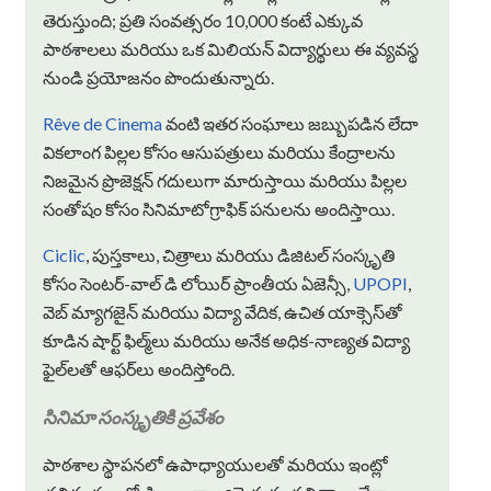
తెరుస్తుంది; ప్రతి సంవత్సరం 10,000 కంటే ఎక్కువ
పాఠశాలలు మరియు ఒక మిలియన్ విద్యార్థులు ఈ వ్యవస్థ
నుండి ప్రయోజనం పొందుతున్నారు.
Rêve de Cinema
వంటి ఇతర సంఘాలు జబ్బుపడిన లేదా
వికలాంగ పిల్లల కోసం ఆసుపత్రులు మరియు కేంద్రాలను
నిజమైన ప్రొజెక్షన్ గదులుగా మారుస్తాయి మరియు పిల్లల
సంతోషం కోసం సినిమాటోగ్రాఫిక్ పనులను అందిస్తాయి.
Ciclic
, పుస్తకాలు, చిత్రాలు మరియు డిజిటల్ సంస్కృతి
కోసం సెంటర్-వాల్ డి లోయిర్ ప్రాంతీయ ఏజెన్సీ,
UPOPI
,
వెబ్ మ్యాగజైన్ మరియు విద్యా వేదిక, ఉచిత యాక్సెస్‌తో
కూడిన షార్ట్ ఫిల్మ్‌లు మరియు అనేక అధిక-నాణ్యత విద్యా
ఫైల్‌లతో ఆఫర్‌లు అందిస్తోంది.
సినిమా సంస్కృతికి ప్రవేశం
పాఠశాల స్థాపనలో ఉపాధ్యాయులతో మరియు ఇంట్లో