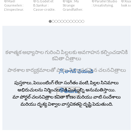
© Maël
© G.Godet et
© Vgik : My
© Parallel Studio
© Xiya L
Gourmelen :
B.Sankur :
Strange
: Unsatisfying.
look sca
L'inspecteur.
Casse-croûte.
Grandfather.
కళాత్మక అభ్యాసాల గురించి పిల్లలకు అవగాహన కల్పించడానికి
కవితా చిత్రాలు
పాఠశాల కార్యక్రమాలతో పాటు విద్యాపరమైన చలనచిత్రాలు
లాగిన్ చేయండి
పుస్తకాలు, పెయింటింగ్ లేదా సంగీతం వంటి, పిల్లల సినిమాలు
అభిరుచులను నిర్మించడానికి మిమ్మల్ని అనుమతిస్తాయి.
తెలుగు
మా పోర్టల్ చలనచిత్రాల కవితా కోణం మరియు వాటి సందేశాలు
మరియు దృశ్య విశ్వాల వాస్తవికతపై దృష్టి పెడుతుంది.