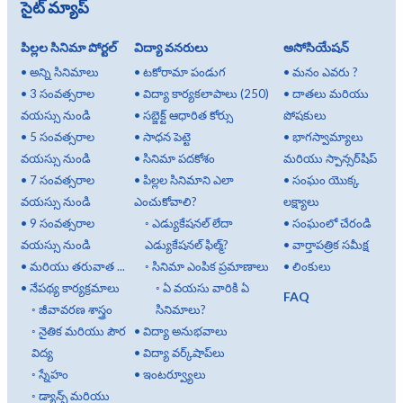
సైట్ మ్యాప్
పిల్లల సినిమా పోర్టల్
విద్యా వనరులు
అసోసియేషన్
•
అన్ని సినిమాలు
•
టకోరామా పండుగ
•
మనం ఎవరు ?
•
3 సంవత్సరాల
•
విద్యా కార్యకలాపాలు (250)
•
దాతలు మరియు
వయస్సు నుండి
•
సబ్జెక్ట్ ఆధారిత కోర్సు
పోషకులు
•
5 సంవత్సరాల
•
సాధన పెట్టె
•
భాగస్వామ్యాలు
వయస్సు నుండి
•
సినిమా పదకోశం
మరియు స్పాన్సర్‌షిప్
•
7 సంవత్సరాల
•
పిల్లల సినిమాని ఎలా
•
సంఘం యొక్క
వయస్సు నుండి
ఎంచుకోవాలి?
లక్ష్యాలు
•
9 సంవత్సరాల
◦
ఎడ్యుకేషనల్ లేదా
•
సంఘంలో చేరండి
వయస్సు నుండి
ఎడ్యుకేషనల్ ఫిల్మ్?
•
వార్తాపత్రిక సమీక్ష
•
మరియు తరువాత ...
◦
సినిమా ఎంపిక ప్రమాణాలు
•
లింకులు
•
నేపథ్య కార్యక్రమాలు
◦
ఏ వయసు వారికి ఏ
FAQ
◦
జీవావరణ శాస్త్రం
సినిమాలు?
◦
నైతిక మరియు పౌర
•
విద్యా అనుభవాలు
విద్య
•
విద్యా వర్క్‌షాప్‌లు
◦
స్నేహం
•
ఇంటర్వ్యూలు
◦
డ్యాన్స్ మరియు