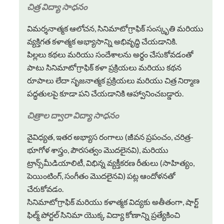
చిత్ర విద్యా సాధనం
విమర్శనాత్మక ఆలోచన, సినిమాటోగ్రాఫిక్ సంస్కృతి మరియు
వ్యక్తిగత కళాత్మక అభ్యాసాన్ని అభివృద్ధి చేయడానికి.
పిల్లలు కథలు మరియు సందేశాలను అర్థం చేసుకోవడంతో
పాటు సినిమాటోగ్రాఫిక్ కళా ప్రక్రియలు మరియు కథన
రూపాలు లేదా సృజనాత్మక ప్రక్రియలు మరియు చిత్ర నిర్మాణ
పద్ధతులపై కూడా పని చేయడానికి ఆహ్వానించబడ్డారు.
చిత్రాల ద్వారా విద్యా సాధనం
వైవిధ్యత, ఇతర అభ్యాస రంగాలు (జీవన ప్రపంచం, చరిత్ర-
భూగోళ శాస్త్రం, పౌరసత్వం మొదలైనవి), మరియు
ట్రాన్స్‌మీడియాలిటీ, విభిన్న వ్యక్తీకరణ రీతులు (సాహిత్యం,
పెయింటింగ్, సంగీతం మొదలైనవి) పట్ల ఆందోళనతో
చేరుకోవడం.
సినిమాటోగ్రాఫిక్ మరియు కళాత్మక విద్యకు అతీతంగా, షార్ట్
ఫిల్మ్ పోర్టల్ సినిమా యొక్క విద్యా కోణాన్ని ప్రత్యేకించి