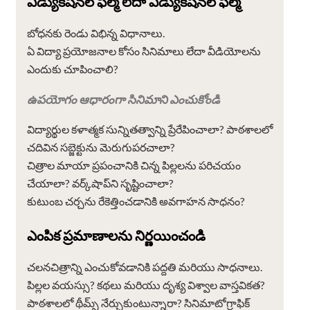
ఎడ్యుకేషనల్ ఫిల్మ్ లేదా ఎడ్యుకేషనల్ ఫిల్మ్
బోధనకు రెండు విభిన్న విధానాలు.
ఏ విద్యా ప్రయోజనాల కోసం సినిమాలు లేదా వీడియోలను
ఎందుకు చూపించాలి?
ఉపయోగం ఆధారంగా సినిమాని ఎంచుకోండి
విద్యార్థుల కళాత్మక సున్నితత్వాన్ని ప్రేరేపించాలా? పాఠశాలలో
చదివిన సబ్జెక్టును మెరుగుపరచాలా?
చిత్రాల మాయా ప్రపంచానికి చిన్న పిల్లలను పరిచయం
చేయాలా? వర్క్‌షాప్‌ని సృష్టించాలా?
కుటుంబ చర్చను రేకెత్తించడానికి అవగాహన సాధనం?
ఎంపిక ప్రమాణాలను నిర్ణయించండి
చలనచిత్రాన్ని ఎంచుకోవడానికి పద్దతి మరియు సాధనాలు.
పిల్లల వయస్సు? కథలు మరియు దృశ్య విశ్వాల వాస్తవికత?
పాఠశాలలో థీమ్స్ నేర్చుకుంటున్నారా? సినిమాటోగ్రాఫిక్