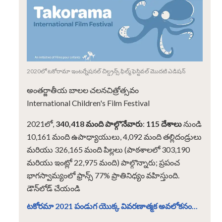
2020లో టకోరామా ఇంటర్నేషనల్ చిల్డ్రన్స్ ఫిల్మ్ ఫెస్టివల్ మొదటి ఎడిషన్
అంతర్జాతీయ బాలల చలనచిత్రోత్సవం
International Children's Film Festival
2021లో,
340,418 మంది పాల్గొనేవారు
:
115 దేశాలు
నుండి
10,161 మంది ఉపాధ్యాయులు, 4,092 మంది తల్లిదండ్రులు
మరియు 326,165 మంది పిల్లలు (పాఠశాలలో 303,190
మరియు ఇంట్లో 22,975 మంది) పాల్గొన్నారు; ప్రపంచ
భాగస్వామ్యంలో ఫ్రాన్స్ 77% ప్రాతినిధ్యం వహిస్తుంది.
డౌన్‌లోడ్ చేయండి
టకోరమా 2021 పండుగ యొక్క వివరణాత్మక అవలోకనం...