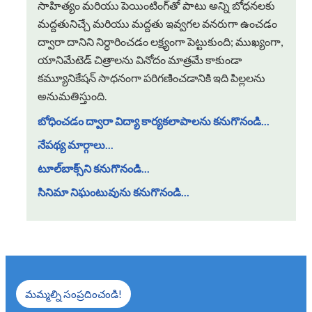
సాహిత్యం మరియు పెయింటింగ్‌తో పాటు అన్ని బోధనలకు
మద్దతునిచ్చే మరియు మద్దతు ఇవ్వగల వనరుగా ఉంచడం
ద్వారా దానిని నిర్ధారించడం లక్ష్యంగా పెట్టుకుంది; ముఖ్యంగా,
యానిమేటెడ్ చిత్రాలను వినోదం మాత్రమే కాకుండా
కమ్యూనికేషన్ సాధనంగా పరిగణించడానికి ఇది పిల్లలను
అనుమతిస్తుంది.
బోధించడం ద్వారా విద్యా కార్యకలాపాలను కనుగొనండి...
నేపథ్య మార్గాలు...
టూల్‌బాక్స్‌ని కనుగొనండి...
సినిమా నిఘంటువును కనుగొనండి...
మమ్మల్ని సంప్రదించండి!