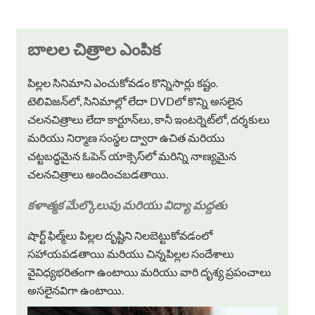
బాలల చిత్రాల ఎంపిక
పిల్లల సినిమాని ఎంచుకోవడం కొన్నిసార్లు కష్టం.
టెలివిజన్‌లో, సినిమాల్లో లేదా DVDలో కొన్ని అసలైన
చలనచిత్రాలు లేదా కార్టూన్‌లు, కానీ ఇంటర్నెట్‌లో, దర్శకులు
మరియు నిర్మాణ సంస్థల ద్వారా ఉచిత మరియు
చట్టబద్ధమైన ఓపెన్ యాక్సెస్‌లో మరిన్ని నాణ్యమైన
చలనచిత్రాలు అందించబడతాయి.
కళాత్మక మేల్కొలుపు మరియు విద్యా మద్దతు
షార్ట్ ఫిల్మ్‌లు పిల్లల దృష్టిని నిలబెట్టుకోవడంలో
సహాయపడతాయి మరియు చిన్నపిల్లల సందేశాలు
వైవిధ్యభరితంగా ఉంటాయి మరియు వారి దృశ్య ప్రపంచాలు
అసలైనవిగా ఉంటాయి.