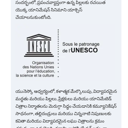
సందర్భంలో, ప్రపంచవ్యాప్తంగా ఉన్న పిల్లలకు రచయిత
యొక్క యానిమేషన్ సినిమాని యాక్సెస్
చేయాలనుకుంటోంది.
యునెస్కో ఆధ్వర్యంలో, కళాత్మక మేల్కొలుపు, విద్యాపరమైన
మద్దతు మరియు పిల్లలు, ప్రేక్షకులు మరియు యానిమేటెడ్
చిత్రాల నిర్మాతలను మెరుగ్గా సిద్ధం చేయడానికి కమ్యూనికేషన్
సాధనంగా, తల్లిదండ్రులు మరియు చిన్ననాటి నిపుణులకు
కవితా మరియు విద్యాపరమైన లఘు చిత్రాలను క్రమం