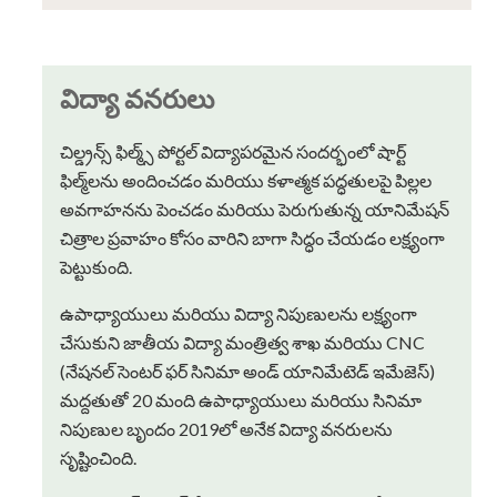
విద్యా వనరులు
చిల్డ్రన్స్ ఫిల్మ్స్ పోర్టల్ విద్యాపరమైన సందర్భంలో షార్ట్
ఫిల్మ్‌లను అందించడం మరియు కళాత్మక పద్ధతులపై పిల్లల
అవగాహనను పెంచడం మరియు పెరుగుతున్న యానిమేషన్
చిత్రాల ప్రవాహం కోసం వారిని బాగా సిద్ధం చేయడం లక్ష్యంగా
పెట్టుకుంది.
ఉపాధ్యాయులు మరియు విద్యా నిపుణులను లక్ష్యంగా
చేసుకుని జాతీయ విద్యా మంత్రిత్వ శాఖ మరియు CNC
(నేషనల్ సెంటర్ ఫర్ సినిమా అండ్ యానిమేటెడ్ ఇమేజెస్)
మద్దతుతో 20 మంది ఉపాధ్యాయులు మరియు సినిమా
నిపుణుల బృందం 2019లో అనేక విద్యా వనరులను
సృష్టించింది.