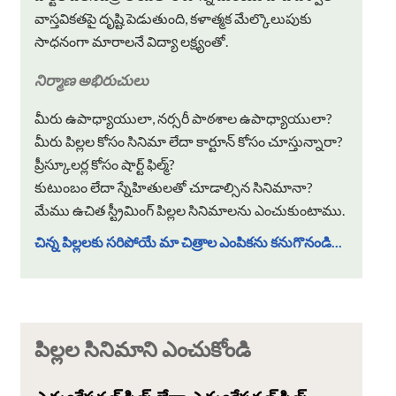
వాస్తవికతపై దృష్టి పెడుతుంది, కళాత్మక మేల్కొలుపుకు
సాధనంగా మారాలనే విద్యా లక్ష్యంతో.
నిర్మాణ అభిరుచులు
మీరు ఉపాధ్యాయులా, నర్సరీ పాఠశాల ఉపాధ్యాయులా?
మీరు పిల్లల కోసం సినిమా లేదా కార్టూన్ కోసం చూస్తున్నారా?
ప్రీస్కూలర్ల కోసం షార్ట్ ఫిల్మ్?
కుటుంబం లేదా స్నేహితులతో చూడాల్సిన సినిమానా?
మేము ఉచిత స్ట్రీమింగ్ పిల్లల సినిమాలను ఎంచుకుంటాము.
చిన్న పిల్లలకు సరిపోయే మా చిత్రాల ఎంపికను కనుగొనండి...
పిల్లల సినిమాని ఎంచుకోండి