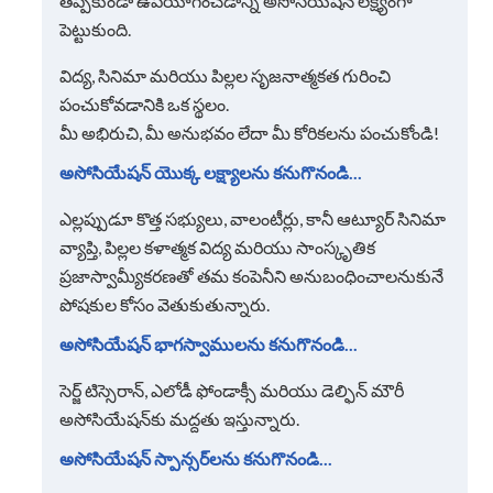
తప్పకుండా ఉపయోగించడాన్ని అసోసియేషన్ లక్ష్యంగా
పెట్టుకుంది.
విద్య, సినిమా మరియు పిల్లల సృజనాత్మకత గురించి
పంచుకోవడానికి ఒక స్థలం.
మీ అభిరుచి, మీ అనుభవం లేదా మీ కోరికలను పంచుకోండి!
అసోసియేషన్ యొక్క లక్ష్యాలను కనుగొనండి...
ఎల్లప్పుడూ కొత్త సభ్యులు, వాలంటీర్లు, కానీ ఆట్యూర్ సినిమా
వ్యాప్తి, పిల్లల కళాత్మక విద్య మరియు సాంస్కృతిక
ప్రజాస్వామ్యీకరణతో తమ కంపెనీని అనుబంధించాలనుకునే
పోషకుల కోసం వెతుకుతున్నారు.
అసోసియేషన్ భాగస్వాములను కనుగొనండి...
సెర్జ్ టిస్సెరాన్, ఎలోడీ ఫోండాక్సీ మరియు డెల్ఫిన్ మౌరీ
అసోసియేషన్‌కు మద్దతు ఇస్తున్నారు.
అసోసియేషన్ స్పాన్సర్‌లను కనుగొనండి...