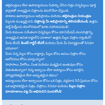
తల్లిదండ్రులు లేదా ఉపాధ్యాయులు సిఫార్సు చేసిన చిత్రం చిన్నపిల్లలు పూర్తి
భద్రతతో నాణ్యమైన చిత్రాలను కనుగొనేలా చేస్తుంది.
పాఠశాల ఉపాధ్యాయుల అభిప్రాయం మరియు
తల్లిదండ్రుల నియంత్రణ
పిల్లలకు ముఖ్యమైనవి.
చిత్రాలపై మీ అభిప్రాయాన్ని తెలియజేయండి
, ఉత్తమ
షార్ట్ ఫిల్మ్‌లను కనుగొనడంలో మాకు సహాయపడండి!
మీరు కుటుంబ సమేతంగా చిన్నపిల్లల కోసం యానిమేషన్ చలనచిత్రాన్ని,
నాణ్యమైన ఉచిత కార్టూన్‌ని చూశారా? ఉత్తమ పిల్లల చిత్రాల ర్యాంకింగ్?
మీరు టీచర్,
కిండర్ గార్టెన్ టీచర్
మరియు మీరు మీ విద్యార్థులతో సినిమా
చదివారా?
మీరు చిన్న పిల్లల కోసం కార్టూన్లు, పిల్లల కోసం అసలు చిత్రాల కోసం
ఆలోచనలు కోసం చూస్తున్నారా?
సాహసాలు, హీరోలు, వింత మరియు మర్మమైన జంతువుల కోసం
వెతుకుతున్నారా? చిన్న అబ్బాయి లేదా అమ్మాయి కోసం అసలైన,
హాస్యభరితమైన లేదా అద్భుతమైన కథలు?
అమ్మాయిలు లేదా అబ్బాయిల కోసం ఒక చిత్రం, వర్ధమాన సినీ ప్రియుల కోసం
ఒక ఆహ్లాదకరమైన చిత్రం, చిత్రాలు, సినిమా మరియు
పిల్లల చిత్రాల
మాయాజాలం పట్ల మీ అభిరుచిని పంచుకోండి
!