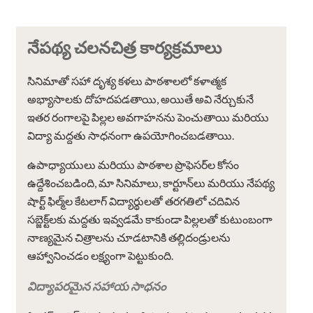
నేపథ్య చలనచిత్ర కార్యక్రమాలు
సినిమాతో సహా దృశ్య కళలు పాఠశాలలో కళాత్మక
అభ్యాసాలకు దోహదపడతాయి, అయితే అవి నేర్చుకునే
ఇతర రంగాలపై పిల్లల అవగాహనను పెంచుతాయి మరియు
విద్యా మద్దతు సాధనంగా ఉపయోగించబడతాయి.
ఉపాధ్యాయులు మరియు పాఠశాల ప్రొఫెసర్‌ల కోసం
ఉద్దేశించబడింది, మా సినిమాలు, కార్టూన్‌లు మరియు నేపథ్య
షార్ట్ ఫిల్మ్‌ల కేటలాగ్ విద్యార్థులతో తరగతిలో చదివిన
సబ్జెక్ట్‌లకు మద్దతు ఇవ్వడమే కాకుండా పిల్లలతో కుటుంబంగా
నాణ్యమైన చిత్రాలను చూడటానికి తల్లిదండ్రులను
ఆహ్వానించడం లక్ష్యంగా పెట్టుకుంది.
విద్యాపరమైన సహాయ సాధనం