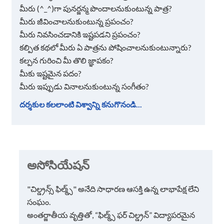
మీరు (^_^)గా పునర్జన్మ పొందాలనుకుంటున్న పాత్ర?
మీరు జీవించాలనుకుంటున్న ప్రపంచం?
మీరు నివసించడానికి ఇష్టపడని ప్రపంచం?
కల్పిత కథలో మీరు ఏ పాత్రను పోషించాలనుకుంటున్నారు?
కల్పన గురించి మీ తొలి జ్ఞాపకం?
మీకు ఇష్టమైన పదం?
మీరు ఇప్పుడు వినాలనుకుంటున్న సంగీతం?
దర్శకుల కలలాంటి విశ్వాన్ని కనుగొనండి...
అసోసియేషన్
"చిల్డ్రన్స్ ఫిల్మ్స్" అనేది సాధారణ ఆసక్తి ఉన్న లాభాపేక్ష లేని
సంఘం.
అంతర్జాతీయ వృత్తితో, “ఫిల్మ్స్ ఫర్ చిల్డ్రన్” విద్యాపరమైన