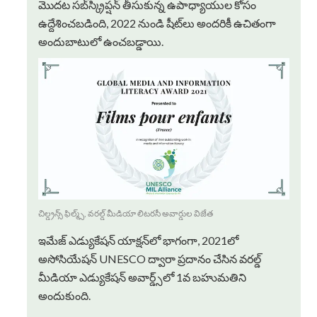
మొదట సబ్‌స్క్రిప్షన్ తీసుకున్న ఉపాధ్యాయుల కోసం
ఉద్దేశించబడింది, 2022 నుండి షీట్‌లు అందరికీ ఉచితంగా
అందుబాటులో ఉంచబడ్డాయి.
చిల్డ్రన్స్ ఫిల్మ్స్, వరల్డ్ మీడియా లిటరసీ అవార్డుల విజేత
ఇమేజ్ ఎడ్యుకేషన్ యాక్షన్‌లో భాగంగా, 2021లో
అసోసియేషన్ UNESCO ద్వారా ప్రదానం చేసిన వరల్డ్
మీడియా ఎడ్యుకేషన్ అవార్డ్స్‌లో 1వ బహుమతిని
అందుకుంది.