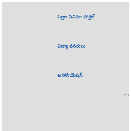
పిల్లల సినిమా పోర్టల్
విద్యా వనరులు
అసోసియేషన్