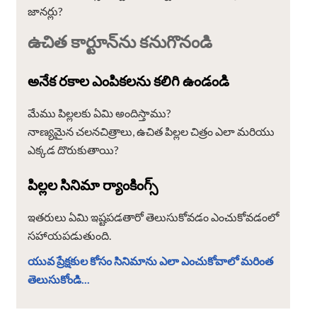
జానర్లు?
ఉచిత కార్టూన్‌ను కనుగొనండి
అనేక రకాల ఎంపికలను కలిగి ఉండండి
మేము పిల్లలకు ఏమి అందిస్తాము?
నాణ్యమైన చలనచిత్రాలు, ఉచిత పిల్లల చిత్రం ఎలా మరియు
ఎక్కడ దొరుకుతాయి?
పిల్లల సినిమా ర్యాంకింగ్స్
ఇతరులు ఏమి ఇష్టపడతారో తెలుసుకోవడం ఎంచుకోవడంలో
సహాయపడుతుంది.
యువ ప్రేక్షకుల కోసం సినిమాను ఎలా ఎంచుకోవాలో మరింత
తెలుసుకోండి...