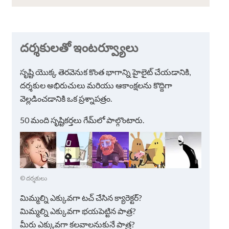
దర్శకులతో ఇంటర్వ్యూలు
సృష్టి యొక్క తెరవెనుక కొంత భాగాన్ని హైలైట్ చేయడానికి,
దర్శకుల అభిరుచులు మరియు ఆకాంక్షలను కొద్దిగా
వెల్లడించడానికి ఒక ప్రశ్నాపత్రం.
50 మంది సృష్టికర్తలు గేమ్‌లో పాల్గొంటారు.
© దర్శకులు
మిమ్మల్ని ఎక్కువగా టచ్ చేసిన క్యారెక్టర్?
మిమ్మల్ని ఎక్కువగా భయపెట్టిన పాత్ర?
మీరు ఎక్కువగా కలవాలనుకునే పాత్ర?