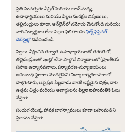
ప్రతి సంవత్సరం ఏప్రిల్ మరియు జూన్ మధ్య,
ఉపాధ్యాయులు మరియు పిల్లల సంరక్షణ నిపుణులు,
తల్లిదండ్రులు కూడా, ఆన్‌లైన్‌లో నమోదు చేసుకోండి మరియు
వారి విద్యార్థులు లేదా పిల్లల ఫలితాలను
ఫిల్మ్ ఫెస్టివల్
వెబ్‌సైట్
లో నివేదించండి.
పిల్లలు, వీక్షించిన తర్వాత, ఉపాధ్యాయులతో తరగతిలో,
తల్లిదండ్రులతో ఇంట్లో లేదా పాల్గొనే నిర్మాణాలలో (ప్రాంతీయ
సహజ ఉద్యానవనాలు, పర్యావరణ-మ్యూజియంలు,
అనుబంధ స్థలాలు మొదలైనవి) విద్యా కార్యకలాపాలలో
పాల్గొంటారు, ఆపై ప్రతి పిల్లవాడు వారికి ఇష్టమైన చిత్రం, వారి
ఉత్తమ చిత్రం మరియు అవార్డులను
పిల్లల బహుమతి
కి ఓటు
వేస్తారు.
పండుగ యొక్క పోషక భాగస్వాములు కూడా బహుమతిని
ప్రదానం చేస్తారు.