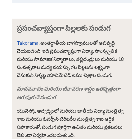
ప్రపంచవ్యాప్తంగా పిల్లలకు పండుగ
Takorama
, అంతర్జాతీయ భాగస్వాములతో అభివృద్ధి
చేయబడింది, ఇది ప్రపంచవ్యాప్తంగా విద్యా, సాంస్కృతిక
మరియు సామాజిక నిర్మాణాలు, తల్లిదండ్రులు మరియు 18
సంవత్సరాల మధ్య వయస్సు గల పిల్లలను లక్ష్యంగా
చేసుకుని నిశ్శబ్ద యానిమేటెడ్ లఘు చిత్రాల పండుగ.
మానవవాదం మరియు జీవావరణ శాస్త్రం ఇతివృత్తంగా
జరుపుకునే పండుగ
యునెస్కో ఆధ్వర్యంలో మరియు జాతీయ విద్యా మంత్రిత్వ
శాఖ మరియు ఓవర్సీస్ టెరిటరీల మంత్రిత్వ శాఖ ఆర్థిక
సహకారంతో, పండుగ పూర్తిగా ఉచితం మరియు ప్రకటనలు
లేకుండా నిర్వహించబడుతుంది.