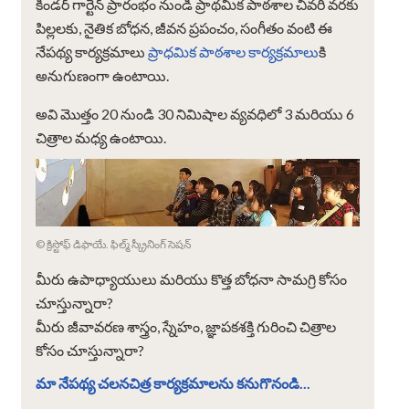
కిండర్ గార్టెన్ ప్రారంభం నుండి ప్రాథమిక పాఠశాల చివరి వరకు
పిల్లలకు, నైతిక బోధన, జీవన ప్రపంచం, సంగీతం వంటి ఈ
నేపథ్య కార్యక్రమాలు
ప్రాధమిక పాఠశాల కార్యక్రమాలు
కి
అనుగుణంగా ఉంటాయి.
అవి మొత్తం 20 నుండి 30 నిమిషాల వ్యవధిలో 3 మరియు 6
చిత్రాల మధ్య ఉంటాయి.
© క్రిస్టోఫ్ డిఫాయే. ఫిల్మ్ స్క్రీనింగ్ సెషన్
మీరు ఉపాధ్యాయులు మరియు కొత్త బోధనా సామగ్రి కోసం
చూస్తున్నారా?
మీరు జీవావరణ శాస్త్రం, స్నేహం, జ్ఞాపకశక్తి గురించి చిత్రాల
కోసం చూస్తున్నారా?
మా నేపథ్య చలనచిత్ర కార్యక్రమాలను కనుగొనండి...