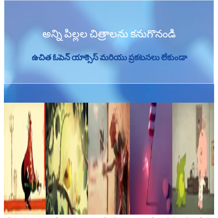
అన్ని పిల్లల చిత్రాలను కనుగొనండి
ఉచిత ఓపెన్ యాక్సెస్ మరియు ప్రకటనలు లేకుండా
విరాళం ఇవ్వండి