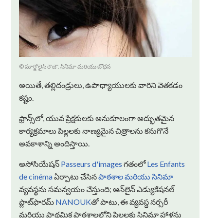
© మార్జోలైన్ రౌజౌ. సినిమా మరియు బోధన
అయితే, తల్లిదండ్రులు, ఉపాధ్యాయులకు వారిని వెతకడం
కష్టం.
ఫ్రాన్స్‌లో, యువ ప్రేక్షకులకు అనుకూలంగా అద్భుతమైన
కార్యక్రమాలు పిల్లలకు నాణ్యమైన చిత్రాలను కనుగొనే
అవకాశాన్ని అందిస్తాయి.
అసోసియేషన్
Passeurs d'images
గతంలో
Les Enfants
de cinéma
ఏర్పాటు చేసిన
పాఠశాల మరియు సినిమా
వ్యవస్థను సమన్వయం చేస్తుంది; ఆన్‌లైన్ ఎడ్యుకేషనల్
ప్లాట్‌ఫారమ్
NANOUK
తో పాటు, ఈ వ్యవస్థ నర్సరీ
మరియు ప్రాథమిక పాఠశాలల్లోని పిల్లలకు సినిమా హాళ్లను