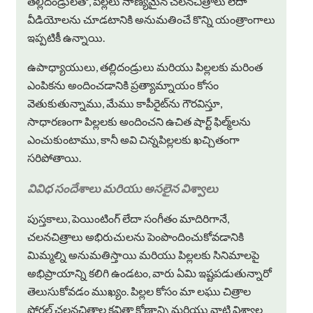
తల్లిదండ్రులతో, పిల్లలు నాణ్యమైన చలనచిత్రాలు లేదా
వీడియోలను చూడటానికి అనుమతించే కొన్ని యంత్రాంగాలు
ఇప్పటికీ ఉన్నాయి.
ఉపాధ్యాయులు, తల్లిదండ్రులు మరియు పిల్లలకు మరింత
ఎంపికను అందించడానికి ప్రత్యామ్నాయం కోసం
వెతుకుతున్నాము, మేము కాపీరైట్‌ను గౌరవిస్తూ,
సాధారణంగా పిల్లలకు అందించని ఉచిత షార్ట్ ఫిల్మ్‌లను
ఎంచుకుంటాము, కానీ అవి చిన్నపిల్లలకు ఖచ్చితంగా
సరిపోతాయి.
వివిధ సందేశాలు మరియు అసలైన విశ్వాలు
పుస్తకాలు, పెయింటింగ్ లేదా సంగీతం మాదిరిగానే,
చలనచిత్రాలు అభిరుచులను పెంపొందించుకోవడానికి
మిమ్మల్ని అనుమతిస్తాయి మరియు పిల్లలకు సినిమాలపై
అభిప్రాయాన్ని కలిగి ఉండటం, వారు ఏమి ఇష్టపడుతున్నారో
తెలుసుకోవడం ముఖ్యం. పిల్లల కోసం మా లఘు చిత్రాల
పోర్టల్ చలనచిత్రాల కవితా కోణాన్ని మరియు వాటి విశ్వాల