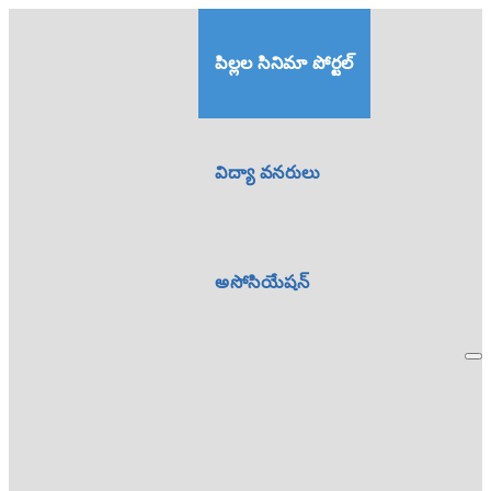
పిల్లల సినిమా పోర్టల్
విద్యా వనరులు
అసోసియేషన్