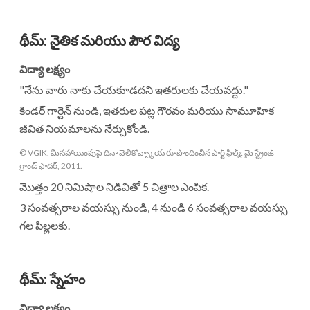
థీమ్
:
నైతిక మరియు పౌర విద్య
విద్యా లక్ష్యం
"నేను వారు నాకు చేయకూడదని ఇతరులకు చేయవద్దు."
కిండర్ గార్టెన్ నుండి, ఇతరుల పట్ల గౌరవం మరియు సామూహిక
జీవిత నియమాలను నేర్చుకోండి.
© VGIK. మినహాయింపుపై దినా వెలికోవ్స్కాయ రూపొందించిన షార్ట్ ఫిల్మ్: మై స్ట్రేంజ్
గ్రాండ్ ఫాదర్, 2011.
మొత్తం 20 నిమిషాల నిడివితో 5 చిత్రాల ఎంపిక.
3 సంవత్సరాల వయస్సు నుండి, 4 నుండి 6 సంవత్సరాల వయస్సు
గల పిల్లలకు.
థీమ్
:
స్నేహం
విద్యా లక్ష్యం