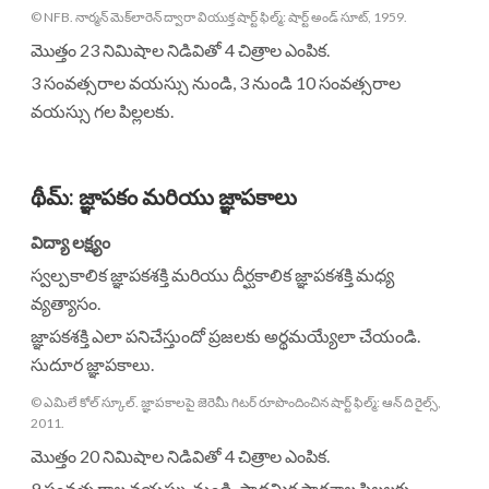
© NFB. నార్మన్ మెక్‌లారెన్ ద్వారా వియుక్త షార్ట్ ఫిల్మ్: షార్ట్ అండ్ సూట్, 1959.
మొత్తం 23 నిమిషాల నిడివితో 4 చిత్రాల ఎంపిక.
3 సంవత్సరాల వయస్సు నుండి, 3 నుండి 10 సంవత్సరాల
వయస్సు గల పిల్లలకు.
థీమ్
:
జ్ఞాపకం మరియు జ్ఞాపకాలు
విద్యా లక్ష్యం
స్వల్పకాలిక జ్ఞాపకశక్తి మరియు దీర్ఘకాలిక జ్ఞాపకశక్తి మధ్య
వ్యత్యాసం.
జ్ఞాపకశక్తి ఎలా పనిచేస్తుందో ప్రజలకు అర్థమయ్యేలా చేయండి.
సుదూర జ్ఞాపకాలు.
© ఎమిలే కోల్ స్కూల్. జ్ఞాపకాలపై జెరెమీ గిటర్ రూపొందించిన షార్ట్ ఫిల్మ్: ఆన్ ది రైల్స్,
2011.
మొత్తం 20 నిమిషాల నిడివితో 4 చిత్రాల ఎంపిక.
9 సంవత్సరాల వయస్సు నుండి, ప్రాథమిక పాఠశాల పిల్లలకు.