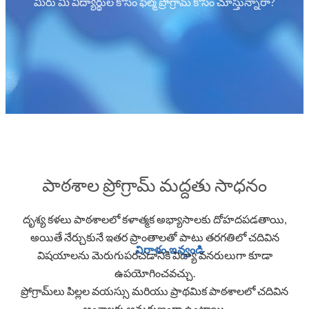
మీరు మీ విద్యార్థుల కోసం ఫిల్మ్ ప్రోగ్రామ్ కోసం చూస్తున్నారా?
పాఠశాల ప్రోగ్రామ్ మద్దతు సాధనం
దృశ్య కళలు పాఠశాలలో కళాత్మక అభ్యాసాలకు దోహదపడతాయి,
అయితే నేర్చుకునే ఇతర ప్రాంతాలతో పాటు తరగతిలో చదివిన
విరాళం ఇవ్వండి
విషయాలను మెరుగుపరచడానికి విద్యా వనరులుగా కూడా
ఉపయోగించవచ్చు.
ప్రోగ్రామ్‌లు పిల్లల వయస్సు మరియు ప్రాథమిక పాఠశాలలో చదివిన
అంశాలకు అనుగుణంగా ఉంటాయి.