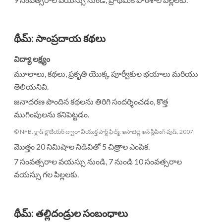
థీమ్
:
సాంప్రదాయ కథలు
విద్యా లక్ష్యం
మూలాలు, కథలు, ప్రకృతి యొక్క పూర్వీకుల భయాలు మరియు
తెలియనివి.
జనాదరణ పొందిన కథలను తిరిగి సందర్శించడం, కొత్త
ముగింపులను కనిపెట్టడం.
© NFB. క్లాడ్ క్లౌటియర్ ద్వారా వియుక్త షార్ట్ ఫిల్మ్: ఇసాబెల్లె ఇన్ స్లీపింగ్ వుడ్, 2007.
మొత్తం 20 నిమిషాల నిడివితో 5 చిత్రాల ఎంపిక.
7 సంవత్సరాల వయస్సు నుండి, 7 నుండి 10 సంవత్సరాల
వయస్సు గల పిల్లలకు.
థీమ్
:
తల్లిదండ్రుల సంబంధాలు