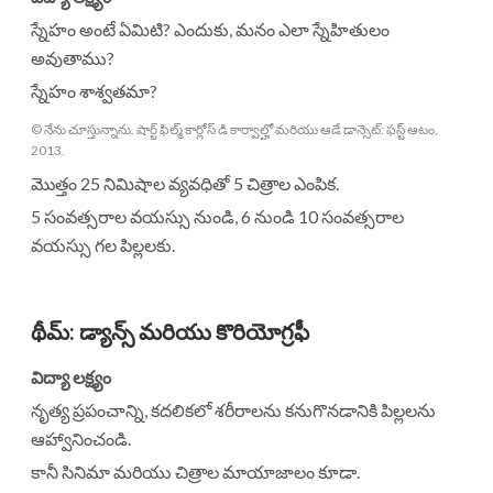
స్నేహం అంటే ఏమిటి? ఎందుకు, మనం ఎలా స్నేహితులం
అవుతాము?
స్నేహం శాశ్వతమా?
© నేను చూస్తున్నాను. షార్ట్ ఫిల్మ్ కార్లోస్ డి కార్వాల్హో మరియు ఆడే డాన్సెట్: ఫస్ట్ ఆటం,
2013.
మొత్తం 25 నిమిషాల వ్యవధితో 5 చిత్రాల ఎంపిక.
5 సంవత్సరాల వయస్సు నుండి, 6 నుండి 10 సంవత్సరాల
వయస్సు గల పిల్లలకు.
థీమ్
:
డ్యాన్స్ మరియు కొరియోగ్రఫీ
విద్యా లక్ష్యం
నృత్య ప్రపంచాన్ని, కదలికలో శరీరాలను కనుగొనడానికి పిల్లలను
ఆహ్వానించండి.
కానీ సినిమా మరియు చిత్రాల మాయాజాలం కూడా.