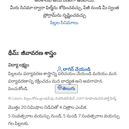
మీరు సినిమా ద్వారా ఫిల్మ్‌ను శోధించవచ్చు, పేజీ నుండి మీ స్వంత
ప్రోగ్రామ్‌ను సృష్టించవచ్చు
పిల్లల సినిమాలు
.
థీమ్
:
జీవావరణ శాస్త్రం
విద్యా లక్ష్యం
లాగిన్ చేయండి
పిల్లలను పర్యావరణ శాస్త్రాన్ని పరిచయం చేయండి మరియు మన
పర్యావరణాన్ని రక్షించడం మన బాధ్యత అని అవగాహన
తెలుగు
పెంచుకోండి.
© Calarts. పిల్లల కోసం బ్రాండన్ వు: ది మౌంటెన్ కింగ్, 2007 రూపొందించిన షార్ట్ ఫిల్మ్.
మొత్తం 20 నిమిషాల నిడివితో 4 చిత్రాల ఎంపిక.
5 సంవత్సరాల వయస్సు నుండి, 5 నుండి 7 సంవత్సరాల వయస్సు
గల పిల్లలకు.