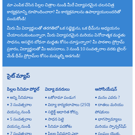
మా ఎంపిక చేసిన పిల్లల చిత్రాల నుండి మీరే విద్యాపరమైన చలనచిత్ర
కార్యక్రమాన్ని రూపొందించారా? మీ కార్యక్రమాలను ఉపాధ్యాయులందరితో
పంచుకోండి!
మీరు మీ విద్యార్థులతో తరగతిలో ఒక సబ్జెక్టును, ఒక థీమ్‌ను అధ్యయనం
చేయాలనుకుంటున్నారా, మీరు విద్యాపరమైన మరియు వినోదాత్మక మద్దతు
సాధనం, అసలైన బోధనా మద్దతు కోసం చూస్తున్నారా? మీ పాఠశాల ప్రోగ్రామ్
ప్రకారం, విద్యార్థులతో మీ అవసరాలు, 3 నుండి 10 సంవత్సరాల వరకు టైలర్-
మేడ్ థీమ్ ప్రోగ్రామ్‌ల కోసం మమ్మల్ని అడగండి!
సైట్ మ్యాప్
పిల్లల సినిమా పోర్టల్
విద్యా వనరులు
అసోసియేషన్
•
అన్ని సినిమాలు
•
టకోరామా పండుగ
•
మనం ఎవరు ?
•
3 సంవత్సరాల
•
విద్యా కార్యకలాపాలు (250)
•
దాతలు మరియు
వయస్సు నుండి
•
సబ్జెక్ట్ ఆధారిత కోర్సు
పోషకులు
•
5 సంవత్సరాల
•
సాధన పెట్టె
•
భాగస్వామ్యాలు
వయస్సు నుండి
•
సినిమా పదకోశం
మరియు స్పాన్సర్‌షిప్
•
7 సంవత్సరాల
•
పిల్లల సినిమాని ఎలా
•
సంఘం యొక్క