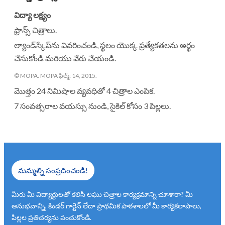
విద్యా లక్ష్యం
ఫ్రాన్స్ చిత్రాలు.
ల్యాండ్‌స్కేప్‌ను వివరించండి, స్థలం యొక్క ప్రత్యేకతలను అర్థం
చేసుకోండి మరియు వేరు చేయండి.
© MOPA. MOPA ఫిల్మ్: 14, 2015.
మొత్తం 24 నిమిషాల వ్యవధితో 4 చిత్రాల ఎంపిక.
7 సంవత్సరాల వయస్సు నుండి, సైకిల్ కోసం 3 పిల్లలు.
మమ్మల్ని సంప్రదించండి!
మీరు మీ విద్యార్థులతో కలిసి లఘు చిత్రాల కార్యక్రమాన్ని చూశారా? మీ
అనుభవాన్ని, కిండర్ గార్టెన్ లేదా ప్రాథమిక పాఠశాలలో మీ కార్యకలాపాలు,
పిల్లల ప్రతిచర్యను పంచుకోండి.