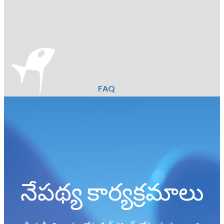
FAQ
నేపథ్య కార్యక్రమాలు