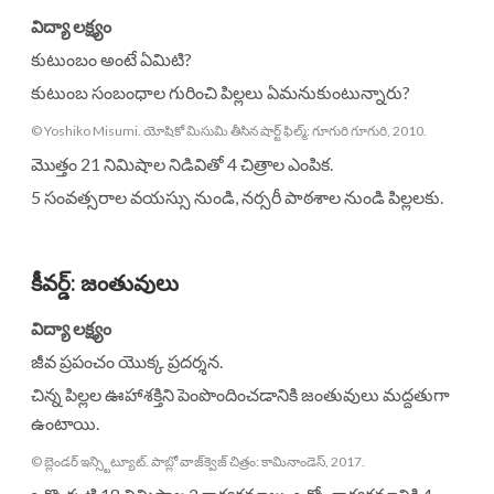
విద్యా లక్ష్యం
కుటుంబం అంటే ఏమిటి?
కుటుంబ సంబంధాల గురించి పిల్లలు ఏమనుకుంటున్నారు?
© Yoshiko Misumi. యోషికో మిసుమి తీసిన షార్ట్ ఫిల్మ్: గూగురి గూగురి, 2010.
మొత్తం 21 నిమిషాల నిడివితో 4 చిత్రాల ఎంపిక.
5 సంవత్సరాల వయస్సు నుండి, నర్సరీ పాఠశాల నుండి పిల్లలకు.
కీవర్డ్
:
జంతువులు
విద్యా లక్ష్యం
జీవ ప్రపంచం యొక్క ప్రదర్శన.
చిన్న పిల్లల ఊహాశక్తిని పెంపొందించడానికి జంతువులు మద్దతుగా
ఉంటాయి.
© బ్లెండర్ ఇన్స్టిట్యూట్. పాబ్లో వాజ్‌క్వెజ్ చిత్రం: కామినాండెస్, 2017.