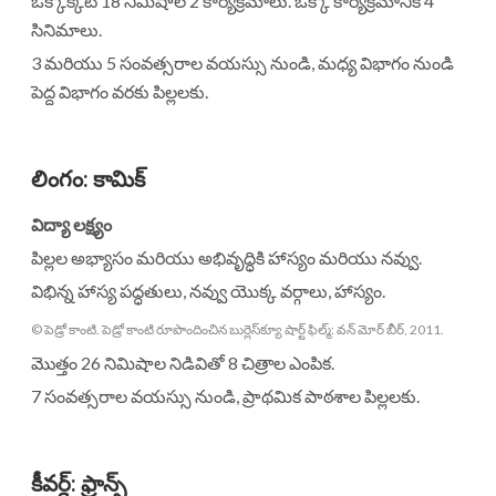
ఒక్కొక్కటి 18 నిమిషాల 2 కార్యక్రమాలు. ఒక్కో కార్యక్రమానికి 4
సినిమాలు.
3 మరియు 5 సంవత్సరాల వయస్సు నుండి, మధ్య విభాగం నుండి
పెద్ద విభాగం వరకు పిల్లలకు.
లింగం
:
కామిక్
విద్యా లక్ష్యం
పిల్లల అభ్యాసం మరియు అభివృద్ధికి హాస్యం మరియు నవ్వు.
విభిన్న హాస్య పద్ధతులు, నవ్వు యొక్క వర్గాలు, హాస్యం.
© పెడ్రో కాంటి. పెడ్రో కాంటి రూపొందించిన బుర్లెస్‌క్యూ షార్ట్ ఫిల్మ్: వన్ మోర్ బీర్, 2011.
మొత్తం 26 నిమిషాల నిడివితో 8 చిత్రాల ఎంపిక.
7 సంవత్సరాల వయస్సు నుండి, ప్రాథమిక పాఠశాల పిల్లలకు.
కీవర్డ్
:
ఫ్రాన్స్