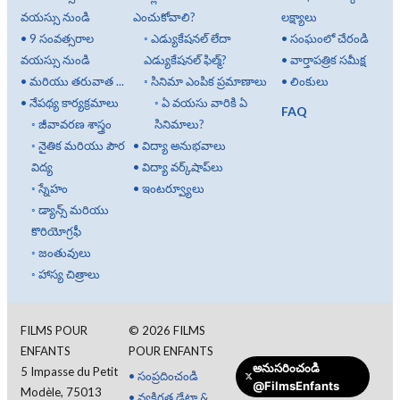
వయస్సు నుండి
ఎంచుకోవాలి?
లక్ష్యాలు
•
9 సంవత్సరాల
◦
ఎడ్యుకేషనల్ లేదా
•
సంఘంలో చేరండి
వయస్సు నుండి
ఎడ్యుకేషనల్ ఫిల్మ్?
•
వార్తాపత్రిక సమీక్ష
•
మరియు తరువాత ...
◦
సినిమా ఎంపిక ప్రమాణాలు
•
లింకులు
•
నేపథ్య కార్యక్రమాలు
◦
ఏ వయసు వారికి ఏ
FAQ
◦
జీవావరణ శాస్త్రం
సినిమాలు?
◦
నైతిక మరియు పౌర
•
విద్యా అనుభవాలు
విద్య
•
విద్యా వర్క్‌షాప్‌లు
◦
స్నేహం
•
ఇంటర్వ్యూలు
◦
డ్యాన్స్ మరియు
కొరియోగ్రఫీ
◦
జంతువులు
◦
హాస్య చిత్రాలు
FILMS POUR
©
2026
FILMS
ENFANTS
POUR ENFANTS
అనుసరించండి
5 Impasse du Petit
•
సంప్రదించండి
@FilmsEnfants
Modèle, 75013
•
వ్యక్తిగత డేటా &