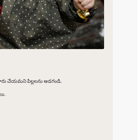
ారు చేయమని పిల్లలను అడగండి.
లు.