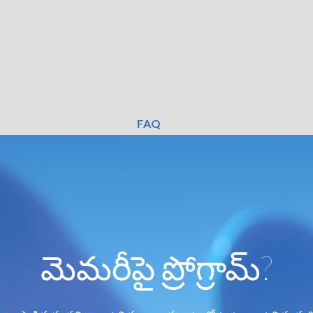
FAQ
మెమరీపై ప్రోగ్రామ్?