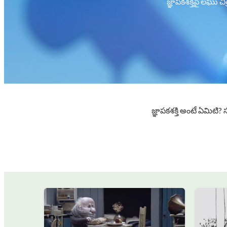
జ్ఞాపకశక్తిపై లఘు
జ్ఞాపకశక్తి అంటే ఏమిటి? 