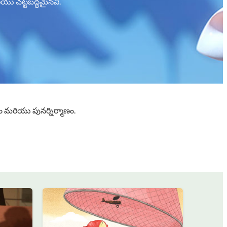
ియు చట్టబద్ధమైనవి.
మాణం మరియు పునర్నిర్మాణం.