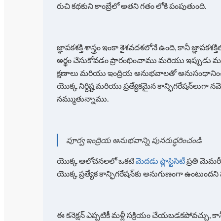
రుచి కథకుని కాంబ్రేలో అతని గతం లోకి పంపుతుంది.
జ్ఞాపకశక్తి శాస్త్రం ఇంకా శైశవదశలోనే ఉంది, కానీ జ్ఞాపకశ
అర్థం చేసుకోవడం ప్రారంభించాము మరియు ఇప్పుడు మన జ
క్షణాలు మరియు ఇంద్రియ అనుభవాలతో అనుసంధానించ
యొక్క నిర్దిష్ట మరియు ప్రత్యేకమైన కాన్ఫిగరేషన్‌ల
నమ్ముతున్నాము.
పూర్వ ఇంద్రియ అనుభవాన్ని పునరుద్ధరించండి
యొక్క ఆలోచనలలో ఒకటి
మెదడు ప్లాస్టిసిటీ
ప్రతి మెమర
యొక్క ప్రత్యేక కాన్ఫిగరేషన్‌కు అనుగుణంగా ఉంటుందన
ఈ కనెక్షన్ ఎప్పటికీ మళ్లీ సక్రియం చేయబడకపోవచ్చు, 