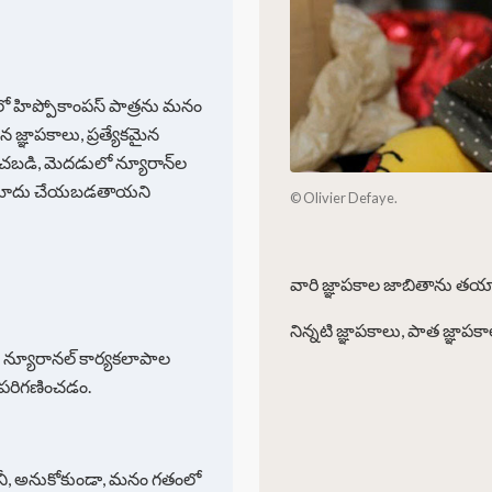
క్తిలో హిప్పోకాంపస్ పాత్రను మనం
్ఞాపకాలు, ప్రత్యేకమైన
బడి, మెదడులో న్యూరాన్‌ల
ుగా నమోదు చేయబడతాయని
© Olivier Defaye.
వారి జ్ఞాపకాల జాబితాను తయ
నిన్నటి జ్ఞాపకాలు, పాత జ్ఞాపకా
ీ న్యూరానల్ కార్యకలాపాల
ి పరిగణించడం.
కానీ, అనుకోకుండా, మనం గతంలో