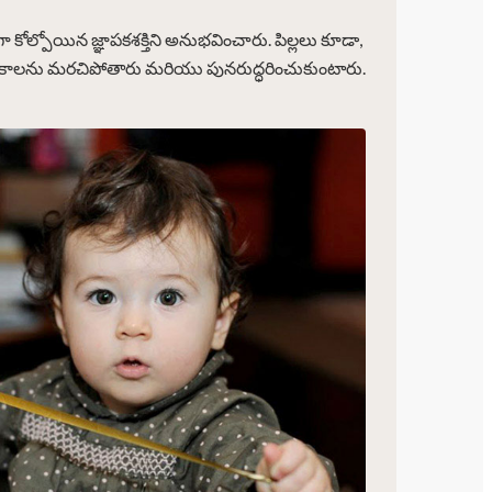
గా కోల్పోయిన జ్ఞాపకశక్తిని అనుభవించారు. పిల్లలు కూడా,
్ఞాపకాలను మరచిపోతారు మరియు పునరుద్ధరించుకుంటారు.