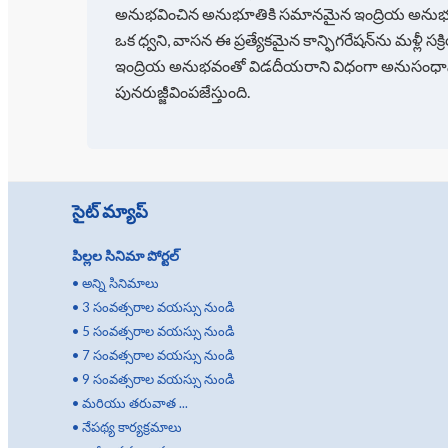
అనుభవించిన అనుభూతికి సమానమైన ఇంద్రియ అనుభవాన్
ఒక ధ్వని, వాసన ఈ ప్రత్యేకమైన కాన్ఫిగరేషన్‌ను మళ్లీ స
ఇంద్రియ అనుభవంతో విడదీయరాని విధంగా అనుసంధా
పునరుజ్జీవింపజేస్తుంది.
సైట్ మ్యాప్
పిల్లల సినిమా పోర్టల్
•
అన్ని సినిమాలు
•
3 సంవత్సరాల వయస్సు నుండి
•
5 సంవత్సరాల వయస్సు నుండి
•
7 సంవత్సరాల వయస్సు నుండి
•
9 సంవత్సరాల వయస్సు నుండి
•
మరియు తరువాత ...
•
నేపథ్య కార్యక్రమాలు