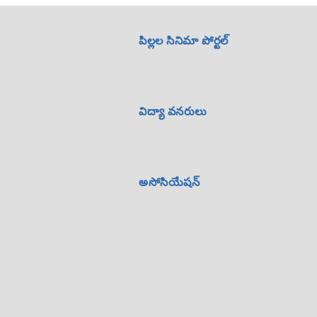
పిల్లల సినిమా పోర్టల్
విద్యా వనరులు
అసోసియేషన్