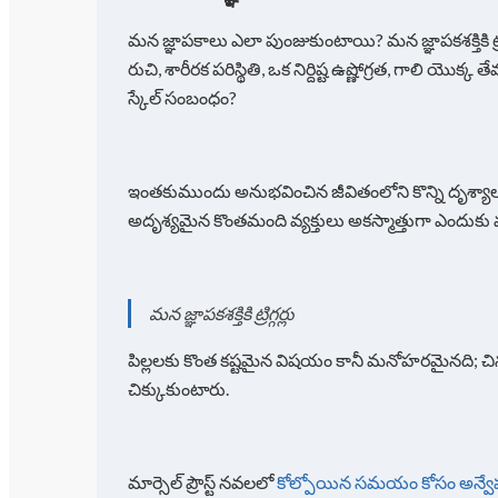
మన జ్ఞాపకాలు ఎలా పుంజుకుంటాయి? మన జ్ఞాపకశక్తికి ట్రి
రుచి, శారీరక పరిస్థితి, ఒక నిర్దిష్ట ఉష్ణోగ్రత, గాలి యొక్క
స్కేల్ సంబంధం?
ఇంతకుముందు అనుభవించిన జీవితంలోని కొన్ని దృశ్యాలు,
అదృశ్యమైన కొంతమంది వ్యక్తులు అకస్మాత్తుగా ఎందుకు
మన జ్ఞాపకశక్తికి ట్రిగ్గర్లు
పిల్లలకు కొంత కష్టమైన విషయం కానీ మనోహరమైనది; చి
చిక్కుకుంటారు.
మార్సెల్ ప్రౌస్ట్ నవలలో
కోల్పోయిన సమయం కోసం అన్వ