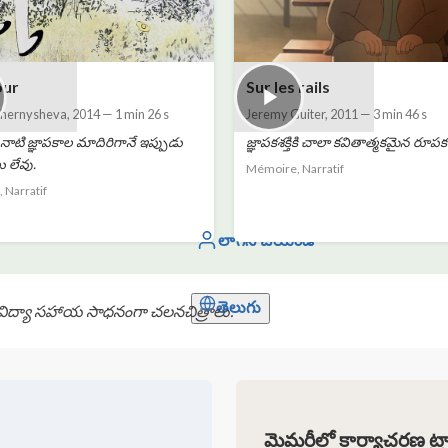
our
Sur les rails
Chernysheva
,
2014
—
1 min 26 s
Jeremy Guiter
,
2011
—
3 min 46 s
నాటి జ్ఞాపకాల మాదిరిగానే ఇప్పుడు
జ్ఞాపకశక్తికి చాలా కవితాత్మకమైన రూపక
 లేవు.
Mémoire, Narratif
 Narratif
లాగిన్ చేయండి
తెలుగు
ో, విద్యా సహాయ సాధనంగా చలనచిత్రాలు.
మెమరీలో కార్యాచరణ ట్రా