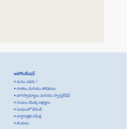
అసోసియేషన్
•
మనం ఎవరు ?
•
దాతలు మరియు పోషకులు
•
భాగస్వామ్యాలు మరియు స్పాన్సర్‌షిప్
•
సంఘం యొక్క లక్ష్యాలు
•
సంఘంలో చేరండి
•
వార్తాపత్రిక సమీక్ష
•
లింకులు