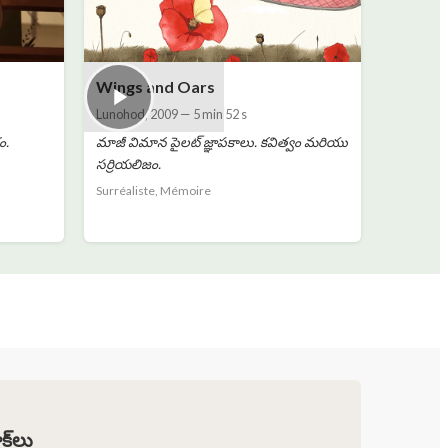
Wings and Oars
Lunohod
,
2009
—
5 min 52 s
ం.
మాజీ విమాన పైలట్ జ్ఞాపకాలు. కవిత్వం మరియు
సర్రియలిజం.
Surréaliste, Mémoire
క్‌లు