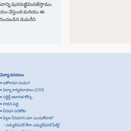
ని పునరుజ్జీవింపజేస్తాము,
క్రియం చేస్తుంది మరియు ఈ
నించబడిన మెమరీని
విద్యా వనరులు
•
టకోరామా పండుగ
•
విద్యా కార్యకలాపాలు (250)
•
సబ్జెక్ట్ ఆధారిత కోర్సు
•
సాధన పెట్టె
•
సినిమా పదకోశం
•
పిల్లల సినిమాని ఎలా ఎంచుకోవాలి?
◦
ఎడ్యుకేషనల్ లేదా ఎడ్యుకేషనల్ ఫిల్మ్?