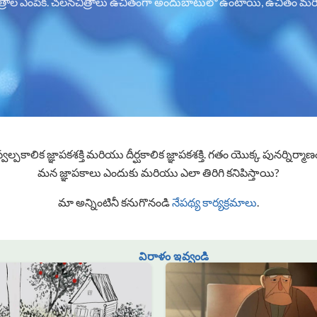
 చిత్రాల ఎంపిక. చలనచిత్రాలు ఉచితంగా అందుబాటులో ఉంటాయి, ఉచితం మర
స్వల్పకాలిక జ్ఞాపకశక్తి మరియు దీర్ఘకాలిక జ్ఞాపకశక్తి. గతం యొక్క పునర్నిర్
మన జ్ఞాపకాలు ఎందుకు మరియు ఎలా తిరిగి కనిపిస్తాయి?
మా అన్నింటినీ కనుగొనండి
నేపథ్య కార్యక్రమాలు
.
విరాళం ఇవ్వండి