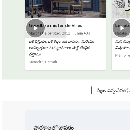
Goodbye mister de Vries
Le ret
Mascha Halberstad
,
2012
—
5 min 48 s
Natalia 
ఒక వస్తువు, ఒక శబ్దం, ఒక వాసన... మరియు
మన చిన్న
అకస్మాత్తుగా మన జ్ఞాపకాలు మళ్లీ తెరపైకి
విషయాలు
వస్తాయి.
Mémoire,
Mémoire, Narratif
పిల్లల విద్య సేవల
పాఠశాలలో జ్ఞాపకం