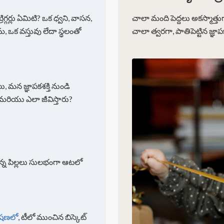
గ్గర్లు ఏమిటి? ఒక ధ్వని, వాసన,
చాలా మంది పెద్దలు అకస్మాత్తు
 తేమ, ఒక వస్తువు లేదా స్థలంతో
చాలా త్వరగా, పాతిపెట్టిన జ
 మన జ్ఞాపకశక్తి నుండి
 మరియు ఎలా జీవిస్తారు?
న్న పిల్లలు సులభంగా ఆటలో
ేషణలో
, టీలో ముంచిన బిస్కెట్