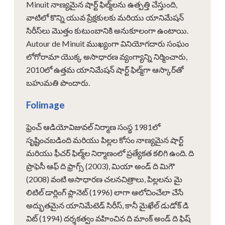
Minuit నాణ్యమైన షార్ట్ ఫిల్మ్‌లను ఉత్పత్తి చేస్తుంది,
వాటిలో కొన్ని యువ ప్రేక్షకులకు మరియు యానిమేషన్
సిరీస్‌లు మొత్తం కుటుంబానికి అనుకూలంగా ఉంటాయి.
Autour de Minuit ముఖ్యంగా వినియోగదారు సంఘం
లోగోరామా యొక్క అసాధారణ వ్యంగ్యాన్ని నిర్మించారు,
2010లో ఉత్తమ యానిమేషన్ షార్ట్ ఫిల్మ్‌గా ఆస్కార్‌తో
బహుమతి పొందారు.
Folimage
ఫ్రెంచ్ ఆడియోవిజువల్ నిర్మాణ సంస్థ 1981లో
సృష్టించబడింది మరియు పిల్లల కోసం నాణ్యమైన షార్ట్
మరియు ఫీచర్ ఫిల్మ్‌ల నిర్మాణంలో ప్రత్యేకత కలిగి ఉంది. ది
ప్రొఫెసీ ఆఫ్ ది ఫ్రాగ్స్ (2003), మియా అండ్ ది మిగౌ
(2008) వంటి అసాధారణ చలనచిత్రాలు, పిల్లలను మై
లిటిల్ డార్లింగ్ ప్లానెట్ (1996) లాగా ఆలోచించేలా చేసే
అద్భుతమైన యానిమేటెడ్ సిరీస్, కానీ మైఖేల్ డుడోక్ డి
విట్ (1994) దర్శకత్వం వహించిన ది మాంక్ అండ్ ది ఫిష్