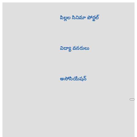
పిల్లల సినిమా పోర్టల్
విద్యా వనరులు
అసోసియేషన్