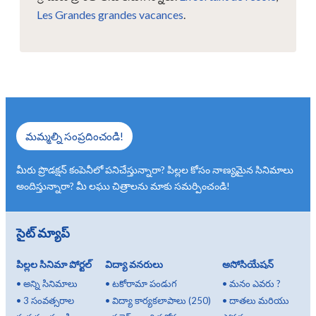
Les Grandes grandes vacances
.
మమ్మల్ని సంప్రదించండి!
మీరు ప్రొడక్షన్ కంపెనీలో పనిచేస్తున్నారా? పిల్లల కోసం నాణ్యమైన సినిమాలు
అందిస్తున్నారా? మీ లఘు చిత్రాలను మాకు సమర్పించండి!
సైట్ మ్యాప్
పిల్లల సినిమా పోర్టల్
విద్యా వనరులు
అసోసియేషన్
•
అన్ని సినిమాలు
•
టకోరామా పండుగ
•
మనం ఎవరు ?
•
3 సంవత్సరాల
•
విద్యా కార్యకలాపాలు (250)
•
దాతలు మరియు