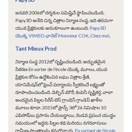
జనవరి 2006లో దర్శకుల సమిష్టిచే స్థాపించబడింది,
Papy3D అనేది చిన్న చిత్రాల నిర్మాణ సంస్థ, ఇది తరచుగా
యువ ప్రేక్షకులకు అనుకూలంగా ఉంటుంది.
Papy3D
యొక్క VIMEO ఛానెల్
Monsieur COK
,
Chez moi
.
Tant Mieux Prod
నిర్మాణ సంస్థ 2012లో సృష్టించబడింది. అద్భుతమైన
సేకరణ En sorter de l'école యొక్క మూలం, యువ
ప్రేక్షకుల కోసం ఉద్దేశించిన లఘు చిత్రాల శ్రేణి,
యానిమేషన్‌లో ఫ్రెంచ్ పద్యాలను స్వీకరించే లక్ష్యంతో
రూపొందించబడింది. డెల్ఫిన్ మౌరీ, కంపెనీ సృష్టికర్త, చాలా
అందమైన పిల్లల సిరీస్ లెస్ గ్రాండెస్ గ్రాండెస్ ఖాళీల
మూలం కూడా. 2015లో ఫ్రాన్స్ 3లో 26 నిమిషాల 10
ఎపిసోడ్‌లు ప్రసారం చేయబడ్డాయి, రెండవ ప్రపంచ యుద్ధం
సమయంలో ఇద్దరు పిల్లల కథ మరియు నగరవాసులు
గ్రామీణ ప్రాంతాలను కనుగొన్నారు.
En sortant de l'école
,