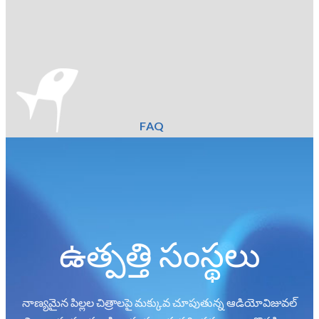
FAQ
ఉత్పత్తి సంస్థలు
నాణ్యమైన పిల్లల చిత్రాలపై మక్కువ చూపుతున్న ఆడియోవిజువల్