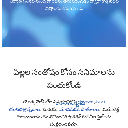
నిర్మాణ సంస్థల నుండి వార్తలను అనుసరించడం ద్వారా కొత్త పిల్లల
చిత్రాలను కనుగొనండి.
పిల్లల సంతోషం కోసం సినిమాలను
పంచుకోండి
యొక్క వెబ్‌సైట్‌ల విషయానికొస్తే
దర్శకులు
,
పిల్లల
విరాళం ఇవ్వండి
చలనచిత్రోత్సవాలు
మరియు
యానిమేషన్ పాఠశాలలు
,
మీరు కొత్త
కళాఖండాలను కనుగొనడానికి ప్రొడక్షన్ కంపెనీల సైట్‌లను
సంప్రదించవచ్చు.