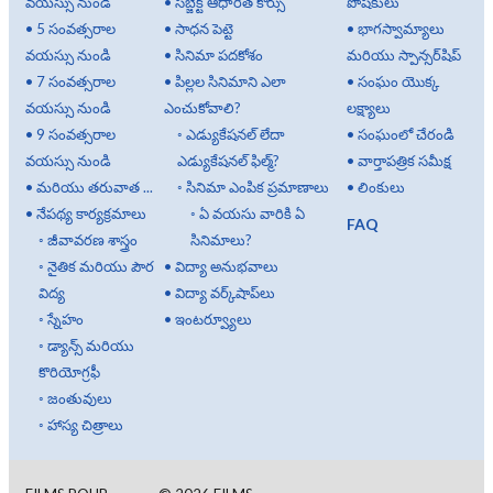
వయస్సు నుండి
•
సబ్జెక్ట్ ఆధారిత కోర్సు
పోషకులు
•
5 సంవత్సరాల
•
సాధన పెట్టె
•
భాగస్వామ్యాలు
వయస్సు నుండి
•
సినిమా పదకోశం
మరియు స్పాన్సర్‌షిప్
•
7 సంవత్సరాల
•
పిల్లల సినిమాని ఎలా
•
సంఘం యొక్క
వయస్సు నుండి
ఎంచుకోవాలి?
లక్ష్యాలు
•
9 సంవత్సరాల
◦
ఎడ్యుకేషనల్ లేదా
•
సంఘంలో చేరండి
వయస్సు నుండి
ఎడ్యుకేషనల్ ఫిల్మ్?
•
వార్తాపత్రిక సమీక్ష
•
మరియు తరువాత ...
◦
సినిమా ఎంపిక ప్రమాణాలు
•
లింకులు
•
నేపథ్య కార్యక్రమాలు
◦
ఏ వయసు వారికి ఏ
FAQ
◦
జీవావరణ శాస్త్రం
సినిమాలు?
◦
నైతిక మరియు పౌర
•
విద్యా అనుభవాలు
విద్య
•
విద్యా వర్క్‌షాప్‌లు
◦
స్నేహం
•
ఇంటర్వ్యూలు
◦
డ్యాన్స్ మరియు
కొరియోగ్రఫీ
◦
జంతువులు
◦
హాస్య చిత్రాలు