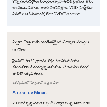
కొన్ని చలనచిత్రాలు నిర్మాతల ద్వారా ఉచిత స్ట్రీమింగ్ కోసం
అందించబడతాయి, ఇతర చలనచిత్రాలు VOD (ఫిల్మ్ లేదా
వీడియో ఆన్ డిమాండ్) లేదా DVDలో ఉంటాయి.
పిల్లల చిత్రాలకు అంకితమైన నిర్మాణ సంస్థల
జాబితా
ఫ్రెంచ్‌లో చలనచిత్రాలను శోధించడానికి మరియు
కనుగొనడానికి మమ్మల్ని అనుమతించే కంపెనీల సమగ్ర
జాబితా ఇక్కడ ఉంది.
అక్షర క్రమంలో నిర్మాణంలో ఉన్న జాబితా.
Autour de Minuit
2001లో సృష్టించబడిన ఫ్రెంచ్ నిర్మాణ సంస్థ, Autour de