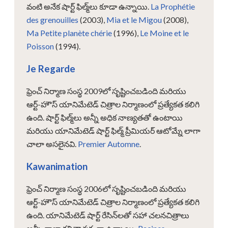
వంటి అనేక షార్ట్ ఫిల్మ్‌లు కూడా ఉన్నాయి.
La Prophétie
des grenouilles
(2003),
Mia et le Migou
(2008),
Ma Petite planète chérie
(1996),
Le Moine et le
Poisson
(1994).
Je Regarde
ఫ్రెంచ్ నిర్మాణ సంస్థ 2009లో సృష్టించబడింది మరియు
ఆర్ట్-హౌస్ యానిమేటెడ్ చిత్రాల నిర్మాణంలో ప్రత్యేకత కలిగి
ఉంది. షార్ట్ ఫిల్మ్‌లు అన్నీ అధిక నాణ్యతతో ఉంటాయి
మరియు యానిమేటెడ్ షార్ట్ ఫిల్మ్ ప్రీమియర్ ఆటోమ్నే లాగా
చాలా అసలైనవి.
Premier Automne
.
Kawanimation
ఫ్రెంచ్ నిర్మాణ సంస్థ 2006లో సృష్టించబడింది మరియు
ఆర్ట్-హౌస్ యానిమేటెడ్ చిత్రాల నిర్మాణంలో ప్రత్యేకత కలిగి
ఉంది. యానిమేటెడ్ షార్ట్ రేసిన్‌లతో సహా చలనచిత్రాలు