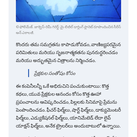
© ఫోలిమేజ్. జాక్వెస్-రెమీ గిరెర్డ్: మై లిటిల్ డార్లింగ్ ప్లానెట్ రూపొందించిన సీరీస్
ఆన్ ఎకాలజీ.
కొందరు తమ సమగ్రతను కాపాడుకోవడం, వాణిజ్యపరమైన
పరిమితులు మరియు సృజనాత్మకతను పునరుద్దరించడం
మరియు అద్భుతమైన చిత్రాలను నిర్మించడం.
ప్రేక్షకుల సంతోషం కోసం
ఈ కంపెనీలన్నీ ఒకే అభిరుచిని పంచుకుంటాయి: కొత్త
కథలు, యువ ప్రేక్షకుల ఆనందం కోసం కొత్త ఊహా
ప్రపంచాలను ఆవిష్కరించడం, పిల్లలకు సినిమాపై ప్రేమను
పెంపొందించడం. ఫీచర్ ఫిల్మ్‌లు, షార్ట్ ఫిల్మ్‌లు, డాక్యుమెంటరీ
ఫిల్మ్‌లు, ఎడ్యుకేషనల్ ఫిల్మ్‌లు, యానిమేటెడ్ లేదా లైవ్
యాక్షన్ ఫిల్మ్‌లు, అనేక ట్రైలర్‌లు అందుబాటులో ఉన్నాయి.