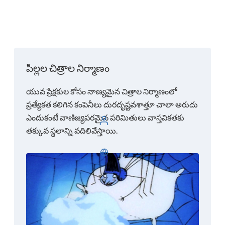
పిల్లల చిత్రాల నిర్మాణం
యువ ప్రేక్షకుల కోసం నాణ్యమైన చిత్రాల నిర్మాణంలో
ప్రత్యేకత కలిగిన కంపెనీలు దురదృష్టవశాత్తూ చాలా అరుదు
ఎందుకంటే వాణిజ్యపరమైన పరిమితులు వాస్తవికతకు
లాగిన్ చేయండి
తక్కువ స్థలాన్ని వదిలివేస్తాయి.
తెలుగు