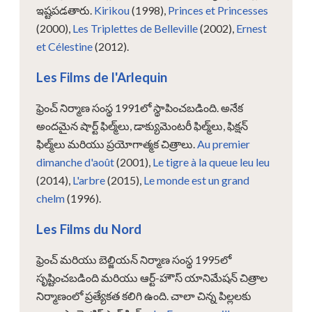
ఇష్టపడతారు.
Kirikou
(1998),
Princes et Princesses
(2000),
Les Triplettes de Belleville
(2002),
Ernest
et Célestine
(2012).
Les Films de l'Arlequin
ఫ్రెంచ్ నిర్మాణ సంస్థ 1991లో స్థాపించబడింది. అనేక
అందమైన షార్ట్ ఫిల్మ్‌లు, డాక్యుమెంటరీ ఫిల్మ్‌లు, ఫిక్షన్
ఫిల్మ్‌లు మరియు ప్రయోగాత్మక చిత్రాలు.
Au premier
dimanche d'août
(2001),
Le tigre à la queue leu leu
(2014),
L'arbre
(2015),
Le monde est un grand
chelm
(1996).
Les Films du Nord
ఫ్రెంచ్ మరియు బెల్జియన్ నిర్మాణ సంస్థ 1995లో
సృష్టించబడింది మరియు ఆర్ట్-హౌస్ యానిమేషన్ చిత్రాల
నిర్మాణంలో ప్రత్యేకత కలిగి ఉంది. చాలా చిన్న పిల్లలకు