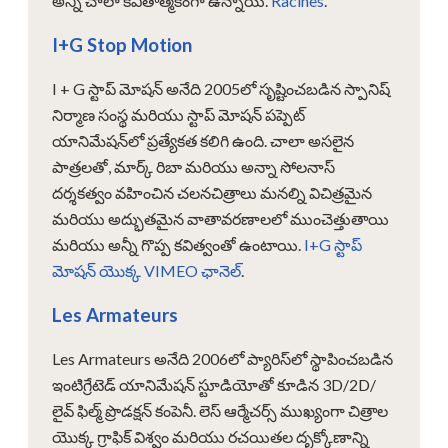
అన్నీ చాలా కవితాత్మకంగా ఉన్నాయి.
Racines
.
I+G Stop Motion
I + G స్టాప్ మోషన్ అనేది 2005లో సృష్టించబడిన స్పానిష్
నిర్మాణ సంస్థ మరియు స్టాప్ మోషన్ పప్పెట్
యానిమేషన్‌లో ప్రత్యేకత కలిగి ఉంది. చాలా అసలైన
పాత్రలతో, మార్క్ రిబా మరియు అన్నా సోలనాస్
దర్శకత్వం వహించిన చలనచిత్రాలు మనల్ని విచిత్రమైన
మరియు అద్భుతమైన వాతావరణాలలో ముంచెత్తుతాయి
మరియు అన్నీ గొప్ప కవిత్వంతో ఉంటాయి.
I+G స్టాప్
మోషన్ యొక్క VIMEO ఛానెల్
.
Les Armateurs
Les Armateurs అనేది 2006లో ప్యారిస్‌లో స్థాపించబడిన
ఇంటిగ్రేటెడ్ యానిమేషన్ స్టూడియోతో కూడిన 3D/2D/
లైవ్ ఫిల్మ్ ప్రొడక్షన్ కంపెనీ. లెస్ ఆర్మేచర్స్ ముఖ్యంగా చిత్రాల
యొక్క గ్రాఫిక్ విశ్వం మరియు రచయితల దృక్కోణాన్ని