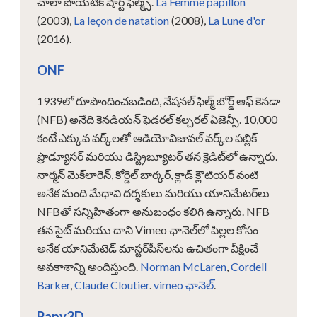
చాలా పొయెటిక్ షార్ట్ ఫిల్మ్స్.
La Femme papillon
(2003),
La leçon de natation
(2008),
La Lune d'or
(2016).
ONF
1939లో రూపొందించబడింది, నేషనల్ ఫిల్మ్ బోర్డ్ ఆఫ్ కెనడా
(NFB) అనేది కెనడియన్ ఫెడరల్ కల్చరల్ ఏజెన్సీ. 10,000
కంటే ఎక్కువ వర్క్‌లతో ఆడియోవిజువల్ వర్క్‌ల పబ్లిక్
ప్రొడ్యూసర్ మరియు డిస్ట్రిబ్యూటర్ తన క్రెడిట్‌లో ఉన్నారు.
నార్మన్ మెక్‌లారెన్, కోర్డెల్ బార్కర్, క్లాడ్ క్లౌటియర్ వంటి
అనేక మంది మేధావి దర్శకులు మరియు యానిమేటర్‌లు
NFBతో సన్నిహితంగా అనుబంధం కలిగి ఉన్నారు. NFB
తన సైట్ మరియు దాని Vimeo ఛానెల్‌లో పిల్లల కోసం
అనేక యానిమేటెడ్ మాస్టర్‌పీస్‌లను ఉచితంగా వీక్షించే
అవకాశాన్ని అందిస్తుంది.
Norman McLaren
,
Cordell
Barker
,
Claude Cloutier
.
vimeo ఛానెల్
.
Papy3D