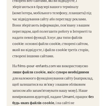
створені веб-сайтами, які ви відвідуєте, і
зберігаються в браузері вашого терміналу
(комп’ютера, мобільного телефону, планшета) під
час відвідування сайту або перегляду реклами.
Вони зберігають інформацію, пов’язану з вашим
переглядом, щоб полегшити роботу в Інтернеті та
надати певні функції. Існує два типи файлів
cookie: основні файли cookie, створені сайтом,
який ви відвідуєте, і файли cookie третіх сторін,
створені іншими сайтами.
На films-pour-enfants.com ми використовуємо
лише файли cookie, які є суворо необхідними
для належного функціонування сайту (наприклад,
щоб залишатися на зв’язку з вашим обліковим
записом або запам’ятовувати вашу мову). Наше
вимірювання аудиторії, надане Umami, працює
без
будь-яких файлів cookie
, і на сайті не