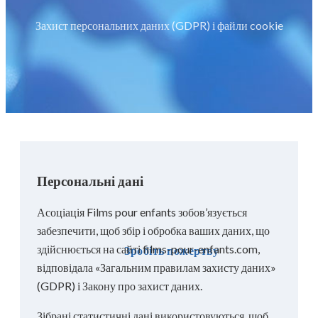
Захист персональних даних (GDPR) і файли cookie
Персональні дані
Асоціація Films pour enfants зобов’язується
забезпечити, щоб збір і обробка ваших даних, що
здійснюється на сайті films-pour-enfants.com,
Зробіть пожертву
відповідала «Загальним правилам захисту даних»
(GDPR) і Закону про захист даних.
Зібрані статистичні дані використовуються, щоб