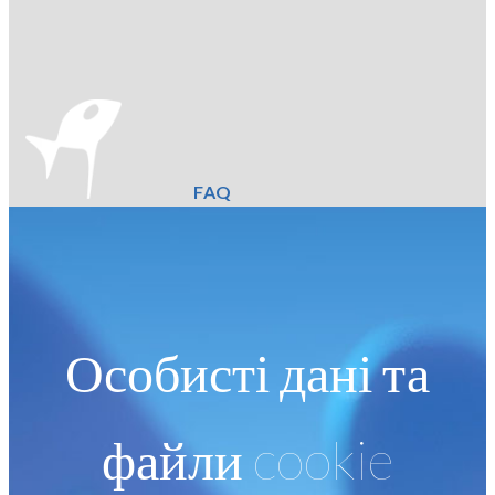
FAQ
Особисті дані та
файли cookie