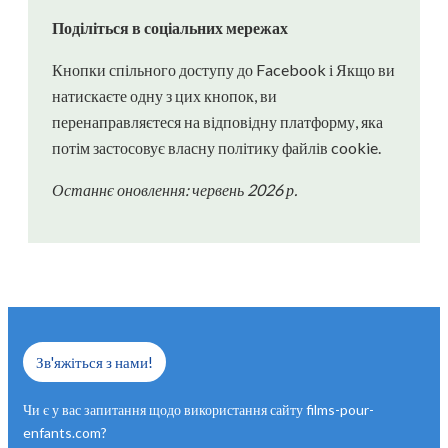
Поділіться в соціальних мережах
Кнопки спільного доступу до Facebook і Якщо ви
натискаєте одну з цих кнопок, ви
перенаправляєтеся на відповідну платформу, яка
потім застосовує власну політику файлів cookie.
Останнє оновлення: червень 2026 р.
Зв'яжіться з нами!
Чи є у вас запитання щодо використання сайту films-pour-
enfants.com?