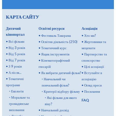
КАРТА САЙТУ
Дитячий
Освітні ресурси
Асоціація
кінопортал
•
Фестиваль Такорама
•
Хто ми?
•
Всі фільми
•
Освітня діяльність (250)
•
Жертовники та
•
Від 3 років
•
Тематичний курс
меценати
•
Від 5 років
•
Ящик інструментів
•
Партнерство та
•
Від 7 років
•
Кінематографічний
спонсорство
•
З 9 років
глосарій
•
Цілі асоціації
•
А після...
•
Як вибрати дитячий фільм?
•
Вступайте в
•
Тематичні
◦
Навчальний чи
асоціацію
програми
повчальний фільм?
•
Огляд преси
◦
Екологія
◦
Критерії відбору фільму
•
Посилання
◦
Моральне та
◦
Які фільми для якого
FAQ
громадянське
віку?
виховання
•
Навчальний досвід