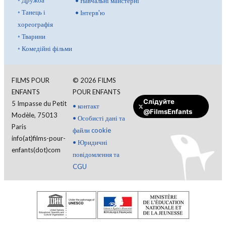
◦
Дружба
•
Навчальні майстерні
◦
Танець і
•
Інтерв'ю
хореографія
◦
Тварини
◦
Комедійні фільми
FILMS POUR
©
2026
FILMS
ENFANTS
POUR ENFANTS
Слідуйте
5 Impasse du Petit
•
контакт
@FilmsEnfants
Modèle, 75013
•
Особисті дані та
Paris
файли cookie
info(at)films-pour-
•
Юридичні
enfants(dot)com
повідомлення та
CGU