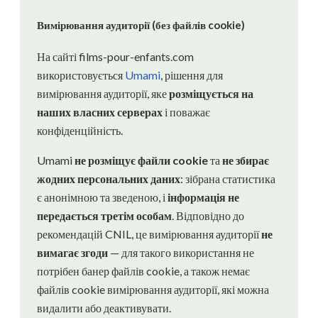
Вимірювання аудиторії (без файлів cookie)
На сайті films-pour-enfants.com
використовується
Umami
, рішення для
вимірювання аудиторії, яке
розміщується на
наших власних серверах
і поважає
конфіденційність.
Umami
не розміщує файли cookie
та
не збирає
жодних персональних даних
: зібрана статистика
є анонімною та зведеною, і
інформація не
передається третім особам
. Відповідно до
рекомендацій CNIL, це вимірювання аудиторії
не
вимагає згоди
— для такого використання не
потрібен банер файлів cookie, а також немає
файлів cookie вимірювання аудиторії, які можна
видалити або деактивувати.