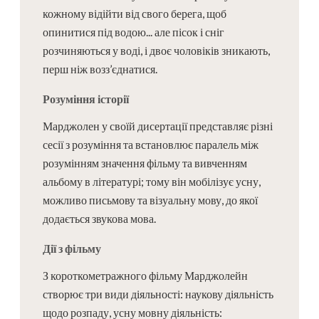
кожному відійти від свого берега, щоб
опинитися під водою... але пісок і сніг
розчиняються у воді, і двоє чоловіків зникають,
перш ніж возз’єднатися.
Розуміння історії
Марджолен у своїй дисертації представляє різні
сесії з розуміння та встановлює паралель між
розумінням значення фільму та вивченням
альбому в літературі; тому він мобілізує усну,
можливо письмову та візуальну мову, до якої
додається звукова мова.
Дії з фільму
З короткометражного фільму Марджолейн
створює три види діяльності: наукову діяльність
щодо розпаду, усну мовну діяльність: