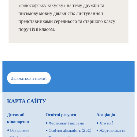
«філософську закуску» на тему дружби та
письмову мовну діяльність: листування з
представниками середнього та старшого класу
поруч із її класом.
Зв'яжіться з нами!
КАРТА САЙТУ
Дитячий
Освітні ресурси
Асоціація
кінопортал
•
Фестиваль Такорама
•
Хто ми?
•
Всі фільми
•
Освітня діяльність (250)
•
Жертовники та