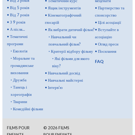
•
Від 3 років
•
Тематичний курс
меценати
•
Від 5 років
•
Ящик інструментів
•
Партнерство та
•
Від 7 років
•
Кінематографічний
спонсорство
•
З 9 років
глосарій
•
Цілі асоціації
•
А після...
•
Як вибрати дитячий фільм?
•
Вступайте в
•
Тематичні
◦
Навчальний чи
асоціацію
програми
повчальний фільм?
•
Огляд преси
◦
Екологія
◦
Критерії відбору фільму
•
Посилання
◦
Моральне та
◦
Які фільми для якого
FAQ
громадянське
віку?
виховання
•
Навчальний досвід
◦
Дружба
•
Навчальні майстерні
◦
Танець і
•
Інтерв'ю
хореографія
◦
Тварини
◦
Комедійні фільми
FILMS POUR
©
2026
FILMS
ENFANTS
POUR ENFANTS