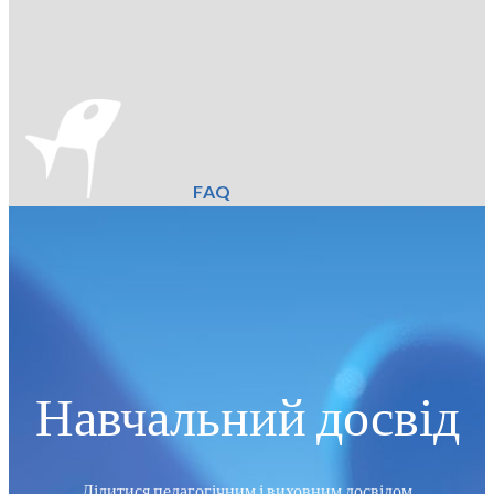
FAQ
Навчальний досвід
Ділитися педагогічним і виховним досвідом