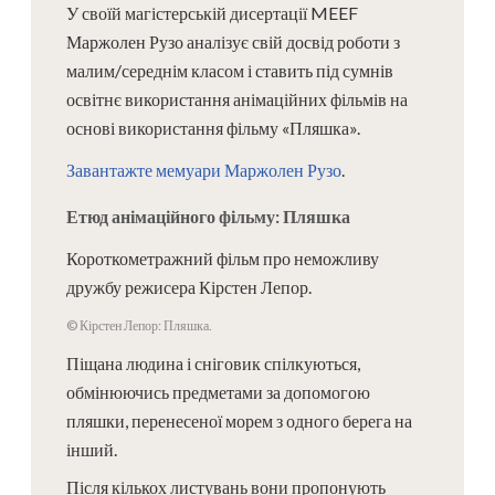
У своїй магістерській дисертації MEEF
Маржолен Рузо аналізує свій досвід роботи з
малим/середнім класом і ставить під сумнів
освітнє використання анімаційних фільмів на
основі використання фільму «Пляшка».
Завантажте мемуари Маржолен Рузо
.
Етюд анімаційного фільму: Пляшка
Короткометражний фільм про неможливу
дружбу режисера Кірстен Лепор.
© Кірстен Лепор: Пляшка.
Піщана людина і сніговик спілкуються,
обмінюючись предметами за допомогою
пляшки, перенесеної морем з одного берега на
інший.
Після кількох листувань вони пропонують