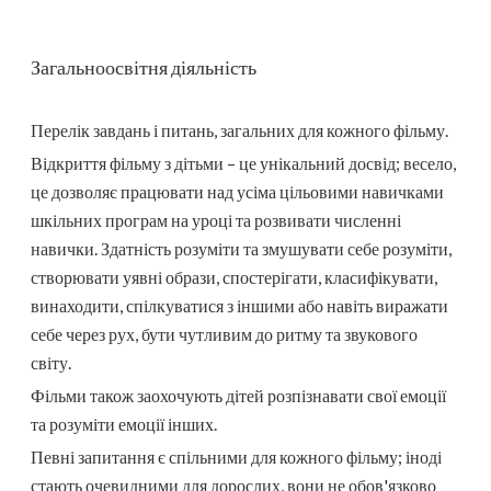
Загальноосвітня діяльність
Перелік завдань і питань, загальних для кожного фільму.
Відкриття фільму з дітьми – це унікальний досвід; весело,
це дозволяє працювати над усіма цільовими навичками
шкільних програм на уроці та розвивати численні
навички. Здатність розуміти та змушувати себе розуміти,
створювати уявні образи, спостерігати, класифікувати,
винаходити, спілкуватися з іншими або навіть виражати
себе через рух, бути чутливим до ритму та звукового
світу.
Фільми також заохочують дітей розпізнавати свої емоції
та розуміти емоції інших.
Певні запитання є спільними для кожного фільму; іноді
стають очевидними для дорослих, вони не обов'язково