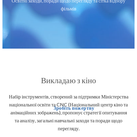
Освітні заходи, поради щодо перегляду та сітка відбору
фільмів
Викладаю з кіно
Набір інструментів, створений за підтримки Міністерства
національної освіти та CNC (Національний центр кіно та
Зробіть пожертву
анімаційних зображень), пропонує стратегії опитування
та аналізу, загальні навчальні заходи та поради щодо
перегляду.