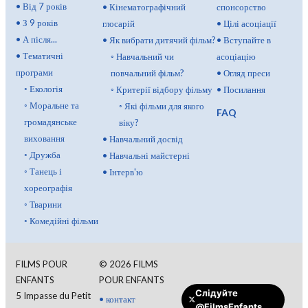
•
Від 7 років
•
Кінематографічний
спонсорство
•
З 9 років
глосарій
•
Цілі асоціації
•
А після...
•
Як вибрати дитячий фільм?
•
Вступайте в
•
Тематичні
◦
Навчальний чи
асоціацію
програми
повчальний фільм?
•
Огляд преси
◦
Екологія
◦
Критерії відбору фільму
•
Посилання
◦
Моральне та
◦
Які фільми для якого
FAQ
громадянське
віку?
виховання
•
Навчальний досвід
◦
Дружба
•
Навчальні майстерні
◦
Танець і
•
Інтерв'ю
хореографія
◦
Тварини
◦
Комедійні фільми
FILMS POUR
©
2026
FILMS
ENFANTS
POUR ENFANTS
Слідуйте
5 Impasse du Petit
•
контакт
@FilmsEnfants