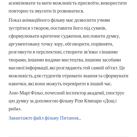
асимілювати та мати можливість присвоїти, використати
повторно та змусити їх розвиватися.
Показ анімаційного фільму має дозволити учням
зустрітися з твором, поставити його під сумнів,
сформулювати критичне судження, висловити думку,
аргументовану точку зору, обговорити, порівняти,
розглянути в перспективі, створити зв’язки з іншими
творами, іншими видами мистецтва, іншими засобами
масової інформації, які розглядають той самий об’єкт. Це
можливість для студентів отримати знання та сформувати
навички, які вони можуть перевірити в інший час.
Анн-Марі Фільо, почесний інспектор академії, ілюструє
цю думку за допомогою фільму Різи Кімпари «Дощ і
риба».
Завантажте файл фільму Питання...