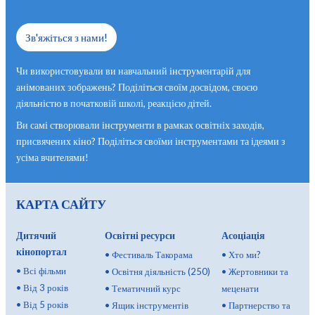
Зв'яжіться з нами!
Чи використовували ви навчальний інструментарій для
анімованих зображень? Поділіться своїм досвідом, своєю
діяльністю в початковій школі, реакцією дітей.
Ви самі створювали інструменти в рамках освітніх заходів,
присвячених кіно? Поділіться своїми інструментами та ідеями з
усіма вчителями!
КАРТА САЙТУ
Дитячий
Освітні ресурси
Асоціація
кінопортал
•
Фестиваль Такорама
•
Хто ми?
•
Всі фільми
•
Освітня діяльність (250)
•
Жертовники та
•
Від 3 років
•
Тематичний курс
меценати
•
Від 5 років
•
Ящик інструментів
•
Партнерство та