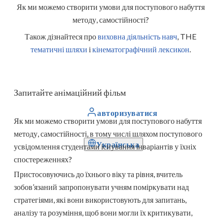
Як ми можемо створити умови для поступового набуття
методу, самостійності?
Також дізнайтеся про
виховна діяльність навч
, THE
тематичні шляхи
і
кінематографічний лексикон
.
Запитайте анімаційний фільм
авторизуватися
Як ми можемо створити умови для поступового набуття
методу, самостійності, в тому числі шляхом поступового
Українська
усвідомлення студентами існування інваріантів у їхніх
спостереженнях?
Пристосовуючись до їхнього віку та рівня, вчитель
зобов’язаний запропонувати учням поміркувати над
стратегіями, які вони використовують для запитань,
аналізу та розуміння, щоб вони могли їх критикувати,