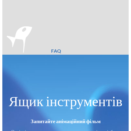
FAQ
Ящик інструментів
Запитайте анімаційний фільм