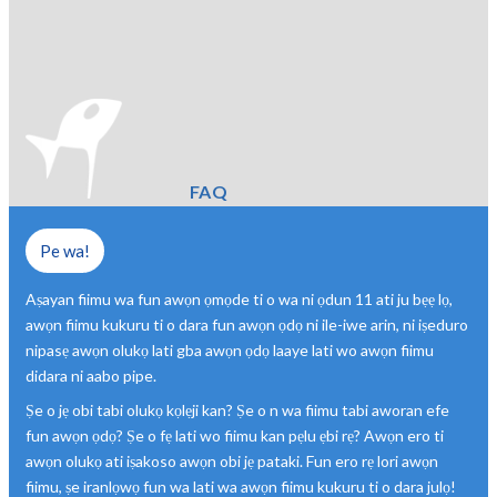
FAQ
Pe wa!
Aṣayan fiimu wa fun awọn ọmọde ti o wa ni ọdun 11 ati ju bẹẹ lọ,
awọn fiimu kukuru ti o dara fun awọn ọdọ ni ile-iwe arin, ni iṣeduro
nipasẹ awọn olukọ lati gba awọn ọdọ laaye lati wo awọn fiimu
didara ni aabo pipe.
Ṣe o jẹ obi tabi olukọ kọlẹji kan? Ṣe o n wa fiimu tabi aworan efe
fun awọn ọdọ? Ṣe o fẹ lati wo fiimu kan pẹlu ẹbi rẹ? Awọn ero ti
awọn olukọ ati iṣakoso awọn obi jẹ pataki. Fun ero rẹ lori awọn
fiimu, ṣe iranlọwọ fun wa lati wa awọn fiimu kukuru ti o dara julọ!