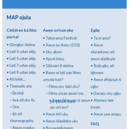
MAP ojula
Children ká film
Awọn orisun ẹkọ
Ẹgbẹ
portal
•
Takorama Festival
•
Ta ni awa?
•
Gbogbo sinima
•
Awọn iṣẹ ikẹkọ (250)
•
Awọn
•
Lati 3 ọdun atijọ
•
Ẹkọ akori
oluranlọwọ ati
•
Lati 5 ọdun atijọ
•
Apoti irinṣẹ
awọn alatilẹyin
•
Lati 7 ọdun atijọ
•
Gilosari ti sinima
•
Ìbàkẹgbẹ ati
•
Lati 9 ọdun atijọ
•
Bawo ni lati yan fiimu
igbowo
•
Ati lẹhin...
ọmọde kan?
•
Awọn afojusun ti
•
Thematic eto
◦
Fiimu ẹkọ tabi ẹkọ?
ẹgbẹ
◦
Ekoloji
◦
Fiimu yiyan àwárí mu
•
Darapọ mọ ẹgbẹ
◦
Iwa ati ẹkọ ilu
◦
Awọn fiimu wo ni awọn
•
Atunwo iwe
Ṣe ẹbun kan
◦
Ore
ọjọ-ori wo?
iroyin
◦
Ijó ati
•
Awọn iriri ẹkọ
•
Awọn ọna asopọ
choreography
•
Awọn idanileko ẹkọ
FAQ
◦
Awọn ẹranko
•
Ifọrọwanilẹnuwo