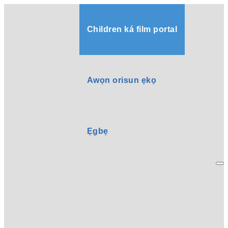
Children ká film portal
Awọn orisun ẹkọ
Ẹgbẹ