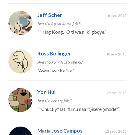
Jeff Scher
16 déc. 2015
Iwa ti o fi ọwọ kan ọ julọ?
“
"King Kong." O ti wa ni ki gbọye.
”
Ross Bollinger
18 nov. 2015
Aye ti o ko ni fẹ lati gbe ni?
“
Awọn iwe Kafka.
”
Yon Hui
29 oct. 2015
Iwa ti o bẹru rẹ julọ?
“
"Chucky" lati fiimu naa "Ṣiṣere ọmọde".
”
Maria Jose Campos
12 sept. 2015