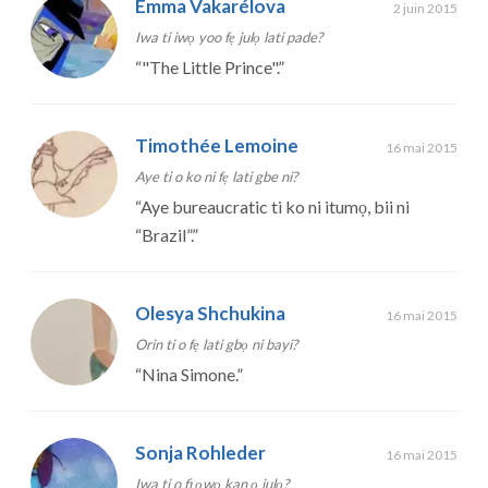
Emma Vakarélova
2 juin 2015
Iwa ti iwọ yoo fẹ julọ lati pade?
“
"The Little Prince".
”
Timothée Lemoine
16 mai 2015
Aye ti o ko ni fẹ lati gbe ni?
“
Aye bureaucratic ti ko ni itumọ, bii ni
“Brazil”.
”
Olesya Shchukina
16 mai 2015
Orin ti o fẹ lati gbọ ni bayi?
“
Nina Simone.
”
Sonja Rohleder
16 mai 2015
Iwa ti o fi ọwọ kan ọ julọ?