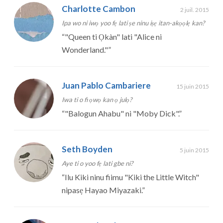
Charlotte Cambon
2 juil. 2015
Ipa wo ni iwọ yoo fẹ lati ṣe ninu iṣẹ itan-akọọlẹ kan?
“
"Queen ti Ọkàn" lati "Alice ni
Wonderland."
”
Juan Pablo Cambariere
15 juin 2015
Iwa ti o fi ọwọ kan ọ julọ?
“
"Balogun Ahabu" ni "Moby Dick".
”
Seth Boyden
5 juin 2015
Aye ti o yoo fẹ lati gbe ni?
“
Ilu Kiki ninu fiimu "Kiki the Little Witch"
nipasẹ Hayao Miyazaki.
”