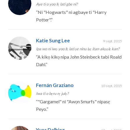
Aye ti o yoo fẹ lati gbe ni?
“
Ni "Hogwarts" ni agbaye ti "Harry
Potter".
”
Katie Sung Lee
9 sept. 2015
Ipa wo ni iwọ yoo fẹ lati ṣe ninu iṣẹ itan-akọọlẹ kan?
“
A kikọ kikọ nipa John Steinbeck tabi Roald
Dahl.
”
Fernán Graziano
10 sept. 2015
Iwa ti o bẹru rẹ julọ?
“
"Gargamel" ni "Awọn Smurfs" nipasẹ
Peyo.
”
Yves Dalbiez