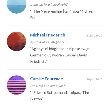
Iranti akọkọ ti itan-akọọlẹ?
“
"The Neverending Ìtàn" nipa Michael
Ende.
”
Michael Friederich
21 juil. 2015
Aye ti o yoo fẹ lati gbe ni?
“
Agbaye ni idagbasoke nipasẹ awọn
German oluyaworan Caspar David
Friedrich.
”
Camille Fourcade
20 juil. 2015
Iwa ti o fi ọwọ kan ọ julọ?
“
"Edward Scissorhands" nipasẹ Tim
Burton.
”