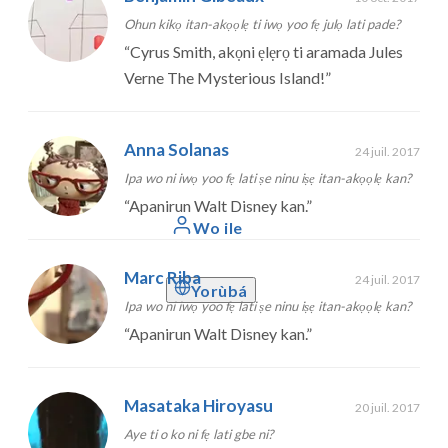
Ohun kikọ itan-akọọlẹ ti iwọ yoo fẹ julọ lati pade?
“
Cyrus Smith, akọni ẹlẹrọ ti aramada Jules
Verne The Mysterious Island!
”
Anna Solanas
24 juil. 2017
Ipa wo ni iwọ yoo fẹ lati ṣe ninu iṣẹ itan-akọọlẹ kan?
“
Apanirun Walt Disney kan.
”
Wo ile
Marc Riba
24 juil. 2017
Yorùbá
Ipa wo ni iwọ yoo fẹ lati ṣe ninu iṣẹ itan-akọọlẹ kan?
“
Apanirun Walt Disney kan.
”
Masataka Hiroyasu
20 juil. 2017
Aye ti o ko ni fẹ lati gbe ni?