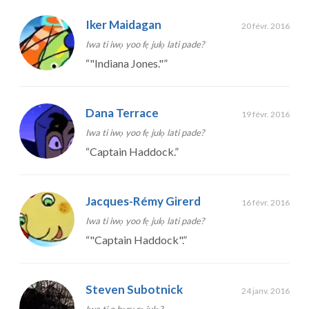
Iker Maidagan
20 févr. 2016
Iwa ti iwọ yoo fẹ julọ lati pade?
“
"Indiana Jones."
”
Dana Terrace
19 févr. 2016
Iwa ti iwọ yoo fẹ julọ lati pade?
“
Captain Haddock.
”
Jacques-Rémy Girerd
16 févr. 2016
Iwa ti iwọ yoo fẹ julọ lati pade?
“
"Captain Haddock".
”
Steven Subotnick
24 janv. 2016