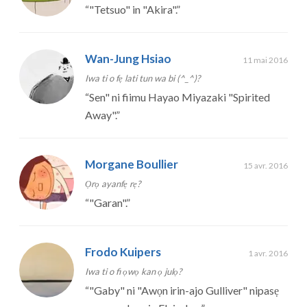
“
"Tetsuo" in "Akira".
”
Wan-Jung Hsiao
11 mai 2016
Iwa ti o fẹ lati tun wa bi (^_^)?
“
Sen" ni fiimu Hayao Miyazaki "Spirited
Away".
”
Morgane Boullier
15 avr. 2016
Ọrọ ayanfẹ rẹ?
“
"Garan".
”
Frodo Kuipers
1 avr. 2016
Iwa ti o fi ọwọ kan ọ julọ?
“
"Gaby" ni "Awọn irin-ajo Gulliver" nipasẹ