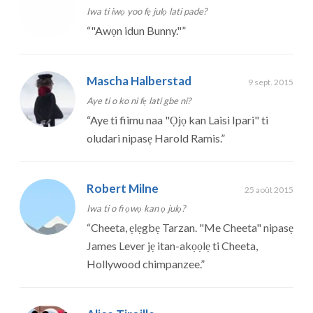
Iwa ti iwọ yoo fẹ julọ lati pade?
“
"Awọn idun Bunny."
”
Mascha Halberstad
9 sept. 2015
Aye ti o ko ni fẹ lati gbe ni?
“
Aye ti fiimu naa "Ọjọ kan Laisi Ipari" ti
oludari nipasẹ Harold Ramis.
”
Robert Milne
25 août 2015
Iwa ti o fi ọwọ kan ọ julọ?
“
Cheeta, ẹlẹgbẹ Tarzan. "Me Cheeta" nipasẹ
James Lever jẹ itan-akọọlẹ ti Cheeta,
Hollywood chimpanzee.
”