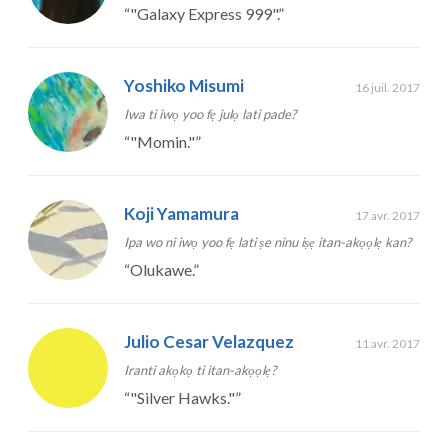
“
"Galaxy Express 999".
”
Yoshiko Misumi
16 juil. 2017
Iwa ti iwọ yoo fẹ julọ lati pade?
“
"Momin."
”
Koji Yamamura
17 avr. 2017
Ipa wo ni iwọ yoo fẹ lati ṣe ninu iṣẹ itan-akọọlẹ kan?
“
Olukawe.
”
Julio Cesar Velazquez
11 avr. 2017
Iranti akọkọ ti itan-akọọlẹ?
“
"Silver Hawks."
”