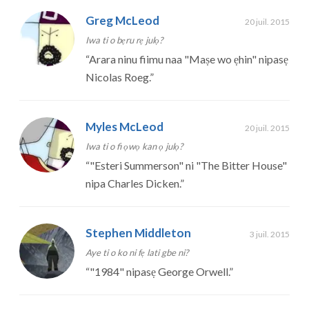
Greg McLeod
20 juil. 2015
Iwa ti o bẹru rẹ julọ?
“
Arara ninu fiimu naa "Maṣe wo ẹhin" nipasẹ
Nicolas Roeg.
”
Myles McLeod
20 juil. 2015
Iwa ti o fi ọwọ kan ọ julọ?
“
"Esteri Summerson" ni "The Bitter House"
nipa Charles Dicken.
”
Stephen Middleton
3 juil. 2015
Aye ti o ko ni fẹ lati gbe ni?
“
"1984" nipasẹ George Orwell.
”