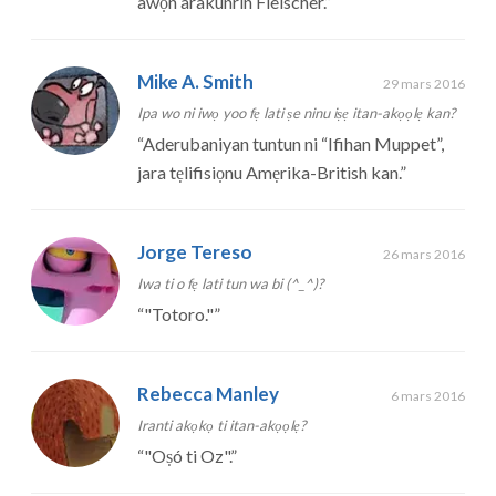
awọn arakunrin Fleischer.
”
Mike A. Smith
29 mars 2016
Ipa wo ni iwọ yoo fẹ lati ṣe ninu iṣẹ itan-akọọlẹ kan?
“
Aderubaniyan tuntun ni “Ifihan Muppet”,
jara tẹlifisiọnu Amẹrika-British kan.
”
Jorge Tereso
26 mars 2016
Iwa ti o fẹ lati tun wa bi (^_^)?
“
"Totoro."
”
Rebecca Manley
6 mars 2016
Iranti akọkọ ti itan-akọọlẹ?
“
"Oṣó ti Oz".
”