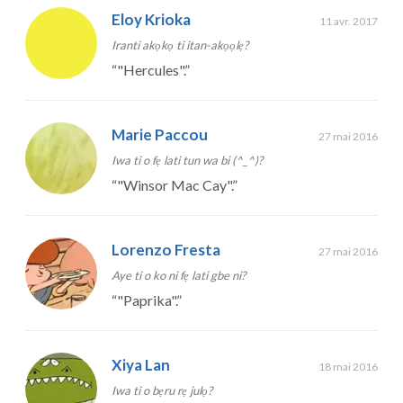
Eloy Krioka
11 avr. 2017
Iranti akọkọ ti itan-akọọlẹ?
“
"Hercules".
”
Marie Paccou
27 mai 2016
Iwa ti o fẹ lati tun wa bi (^_^)?
“
"Winsor Mac Cay".
”
Lorenzo Fresta
27 mai 2016
Aye ti o ko ni fẹ lati gbe ni?
“
"Paprika".
”
Xiya Lan
18 mai 2016
Iwa ti o bẹru rẹ julọ?