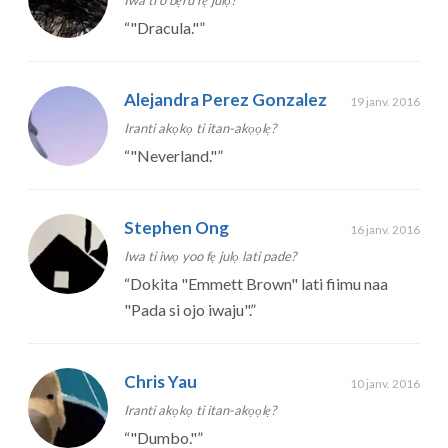
Iwa ti o bẹru rẹ julọ?
“
"Dracula."
”
Alejandra Perez Gonzalez
19 janv. 2016
Iranti akọkọ ti itan-akọọlẹ?
“
"Neverland."
”
Stephen Ong
16 janv. 2016
Iwa ti iwọ yoo fẹ julọ lati pade?
“
Dokita "Emmett Brown" lati fiimu naa
"Pada si ojo iwaju".
”
Chris Yau
10 janv. 2016
Iranti akọkọ ti itan-akọọlẹ?
“
"Dumbo."
”