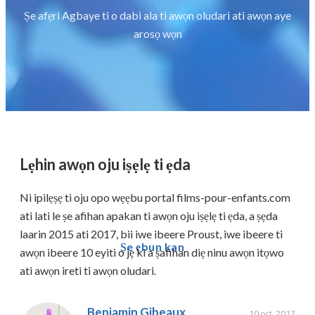
Ṣe afẹri Agbaye ti o dabi ala ti awọn oludari ati awọn aye
arosọ wọn
Lẹhin awọn oju iṣẹlẹ ti ẹda
Ni ipilẹṣẹ ti oju opo wẹẹbu portal films-pour-enfants.com
ati lati le ṣe afihan apakan ti awọn oju iṣẹlẹ ti ẹda, a ṣẹda
laarin 2015 ati 2017, bii iwe ibeere Proust, iwe ibeere ti
Ṣe ẹbun kan
awọn ibeere 10 eyiti o jẹ ki a ṣafihan diẹ ninu awọn itọwo
ati awọn ireti ti awọn oludari.
Benjamin Gibeaux
10 oct. 2017