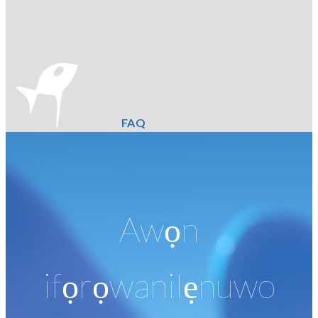
FAQ
Awọn
ifọrọwanilẹnuwo