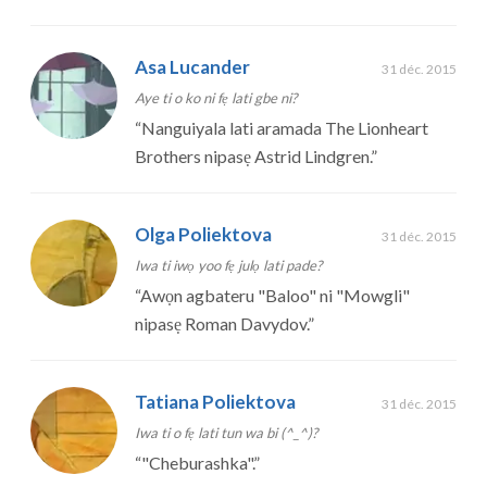
Asa Lucander
31 déc. 2015
Aye ti o ko ni fẹ lati gbe ni?
“
Nanguiyala lati aramada The Lionheart
Brothers nipasẹ Astrid Lindgren.
”
Olga Poliektova
31 déc. 2015
Iwa ti iwọ yoo fẹ julọ lati pade?
“
Awọn agbateru "Baloo" ni "Mowgli"
nipasẹ Roman Davydov.
”
Tatiana Poliektova
31 déc. 2015
Iwa ti o fẹ lati tun wa bi (^_^)?
“
"Cheburashka".
”