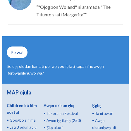
“
"Ojogbon Woland" ni aramada "The
Titunto si ati Margarita".
”
Pe wa!
Ṣe o jẹ oludari kan ati pe iwọ yoo fẹ lati kopa ninu awọn
ifọrọwanilẹnuwo wa?
MAP ojula
Children ká film
Awọn orisun ẹkọ
Ẹgbẹ
portal
•
Takorama Festival
•
Ta ni awa?
•
Gbogbo sinima
•
Awọn iṣẹ ikẹkọ (250)
•
Awọn
•
Lati 3 ọdun atijọ
•
Ẹkọ akori
oluranlọwọ ati