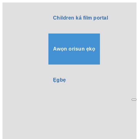
Children ká film portal
Awọn orisun ẹkọ
Ẹgbẹ