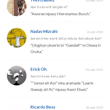
10 sept. 2015
Aye ti o ko ni fẹ lati gbe ni?
“
Aworan nipasẹ Hieronymus Bosch.
”
Nadav Mizrahi
6 sept. 2015
Ipa wo ni iwọ yoo fẹ lati ṣe ninu iṣẹ itan-akọọlẹ kan?
“
Ọlọgbọn ọkunrin bi "Gandalf" ni Oluwa ti
Oruka.
”
Erick Oh
20 sept. 2015
Iwa ti o fi ọwọ kan ọ julọ?
“
"Junsei ati Aoi" ninu aramada "Laarin
Ibanujẹ ati Ifẹ" nipasẹ Kaori Ekuni.
”
Ricardo Bess
18 sept. 2015