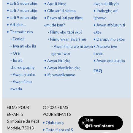
•
Lati 5 ọdun atijọ
•
Apoti irinṣẹ
awọn alatilẹyin
•
Lati 7 ọdun atijọ
•
Gilosari ti sinima
•
Ìbàkẹgbẹ ati
•
Lati 9 ọdun atijọ
•
Bawo ni lati yan fiimu
igbowo
•
Ati lẹhin...
ọmọde kan?
•
Awọn afojusun ti
•
Thematic eto
◦
Fiimu ẹkọ tabi ẹkọ?
ẹgbẹ
◦
Ekoloji
◦
Fiimu yiyan àwárí mu
•
Darapọ mọ ẹgbẹ
◦
Iwa ati ẹkọ ilu
◦
Awọn fiimu wo ni awọn
•
Atunwo iwe
◦
Ore
ọjọ-ori wo?
iroyin
◦
Ijó ati
•
Awọn iriri ẹkọ
•
Awọn ọna asopọ
choreography
•
Awọn idanileko ẹkọ
FAQ
◦
Awọn ẹranko
•
Ifọrọwanilẹnuwo
◦
Awọn fiimu
awada
FILMS POUR
©
2026
FILMS
ENFANTS
POUR ENFANTS
Tẹle
5 Impasse du Petit
•
Olubasọrọ
@FilmsEnfants
Modèle, 75013
•
Data ti ara ẹni &