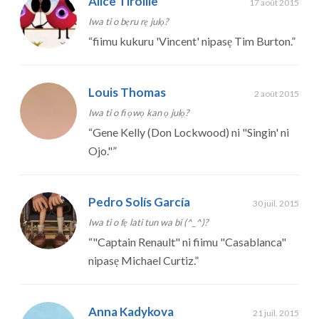
Alice Tiroille
17 août 2015
Iwa ti o bẹru rẹ julọ?
“
fiimu kukuru 'Vincent' nipasẹ Tim Burton.
”
Louis Thomas
2 août 2015
Iwa ti o fi ọwọ kan ọ julọ?
“
Gene Kelly (Don Lockwood) ni "Singin' ni
Ojo."
”
Pedro Solís García
30 juil. 2015
Iwa ti o fẹ lati tun wa bi (^_^)?
“
"Captain Renault" ni fiimu "Casablanca"
nipasẹ Michael Curtiz.
”
Anna Kadykova
21 juil. 2015