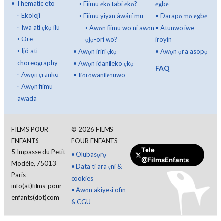
•
Thematic eto
◦
Fiimu ẹkọ tabi ẹkọ?
ẹgbẹ
◦
Ekoloji
◦
Fiimu yiyan àwárí mu
•
Darapọ mọ ẹgbẹ
◦
Iwa ati ẹkọ ilu
◦
Awọn fiimu wo ni awọn
•
Atunwo iwe
◦
Ore
ọjọ-ori wo?
iroyin
◦
Ijó ati
•
Awọn iriri ẹkọ
•
Awọn ọna asopọ
choreography
•
Awọn idanileko ẹkọ
FAQ
◦
Awọn ẹranko
•
Ifọrọwanilẹnuwo
◦
Awọn fiimu
awada
FILMS POUR
©
2026
FILMS
ENFANTS
POUR ENFANTS
Tẹle
5 Impasse du Petit
•
Olubasọrọ
@FilmsEnfants
Modèle, 75013
•
Data ti ara ẹni &
Ṣe ẹbun kan
Paris
cookies
info(at)films-pour-
•
Awọn akiyesi ofin
enfants(dot)com
& CGU