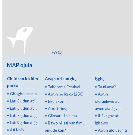
FAQ
MAP ojula
Children ká film
Awọn orisun ẹkọ
Ẹgbẹ
portal
•
Takorama Festival
•
Ta ni awa?
•
Gbogbo sinima
•
Awọn iṣẹ ikẹkọ (250)
•
Awọn
•
Lati 3 ọdun atijọ
•
Ẹkọ akori
oluranlọwọ ati
•
Lati 5 ọdun atijọ
•
Apoti irinṣẹ
awọn alatilẹyin
•
Lati 7 ọdun atijọ
•
Gilosari ti sinima
•
Ìbàkẹgbẹ ati
•
Lati 9 ọdun atijọ
•
Bawo ni lati yan fiimu
igbowo
•
Ati lẹhin...
ọmọde kan?
•
Awọn afojusun ti