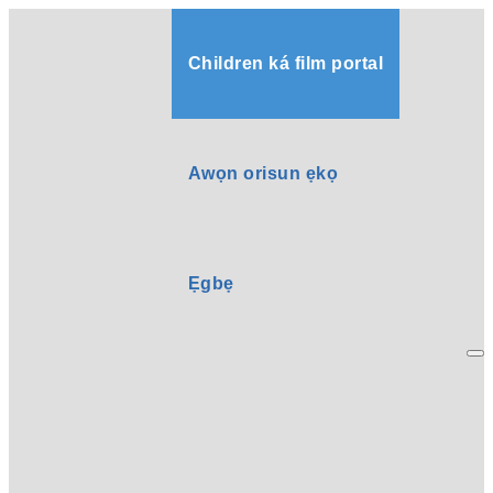
Children ká film portal
Awọn orisun ẹkọ
Ẹgbẹ