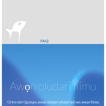
FAQ
Awọn oludari fiimu
Orire nla! Ọpọlọpọ awọn oludari nfunni lati wo awọn fiimu