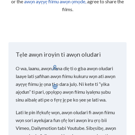
or the
awọn ayẹyẹ fiimu awọn ọmọde,
agree to share the
films.
Tẹle awọn iroyin ti awọn oludari
O wa, laanu, awọn ilana diẹ ti o gba awọn oludari
Wo ile
laaye lati ṣafihan awọn fiimu kukuru wọn ati awọn
ayẹyẹ fiimu jẹ ọna ti o dara julọ. Ni kete ti “yika
Yorùbá
ajọdun” ti pari, ọpọlọpọ awọn fiimu iyalẹnu ṣubu
sinu aibalẹ ati pe o fẹrẹ jẹ pe ko ṣee ṣe lati wa.
Lati le pin ifẹkufẹ wọn, awọn oludari fi awọn fiimu
wọn sori ayelujara fun ọfẹ lori awọn iru ẹrọ bii
Vimeo, Dailymotion tabi Youtube. Sibẹsibẹ, awọn