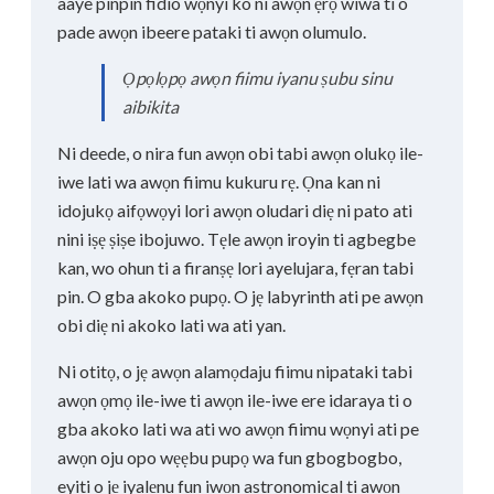
aaye pinpin fidio wọnyi ko ni awọn ẹrọ wiwa ti o
pade awọn ibeere pataki ti awọn olumulo.
Ọpọlọpọ awọn fiimu iyanu ṣubu sinu
aibikita
Ni deede, o nira fun awọn obi tabi awọn olukọ ile-
iwe lati wa awọn fiimu kukuru rẹ. Ọna kan ni
idojukọ aifọwọyi lori awọn oludari diẹ ni pato ati
nini iṣẹ ṣiṣe ibojuwo. Tẹle awọn iroyin ti agbegbe
kan, wo ohun ti a firanṣẹ lori ayelujara, fẹran tabi
pin. O gba akoko pupọ. O jẹ labyrinth ati pe awọn
obi diẹ ni akoko lati wa ati yan.
Ni otitọ, o jẹ awọn alamọdaju fiimu nipataki tabi
awọn ọmọ ile-iwe ti awọn ile-iwe ere idaraya ti o
gba akoko lati wa ati wo awọn fiimu wọnyi ati pe
awọn oju opo wẹẹbu pupọ wa fun gbogbogbo,
eyiti o jẹ iyalẹnu fun iwọn astronomical ti awọn