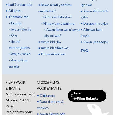
•
Lati 9 ọdun atijọ
•
Bawo ni lati yan fiimu
igbowo
•
Ati lẹhin...
ọmọde kan?
•
Awọn afojusun ti
•
Thematic eto
◦
Fiimu ẹkọ tabi ẹkọ?
ẹgbẹ
◦
Ekoloji
◦
Fiimu yiyan àwárí mu
•
Darapọ mọ ẹgbẹ
◦
Iwa ati ẹkọ ilu
◦
Awọn fiimu wo ni awọn
•
Atunwo iwe
◦
Ore
ọjọ-ori wo?
iroyin
◦
Ijó ati
•
Awọn iriri ẹkọ
•
Awọn ọna asopọ
choreography
•
Awọn idanileko ẹkọ
FAQ
◦
Awọn ẹranko
•
Ifọrọwanilẹnuwo
◦
Awọn fiimu
awada
FILMS POUR
©
2026
FILMS
ENFANTS
POUR ENFANTS
Tẹle
5 Impasse du Petit
•
Olubasọrọ
@FilmsEnfants
Modèle, 75013
•
Data ti ara ẹni &
Paris
cookies
info(at)films-pour-
•
Awọn akiyesi ofin