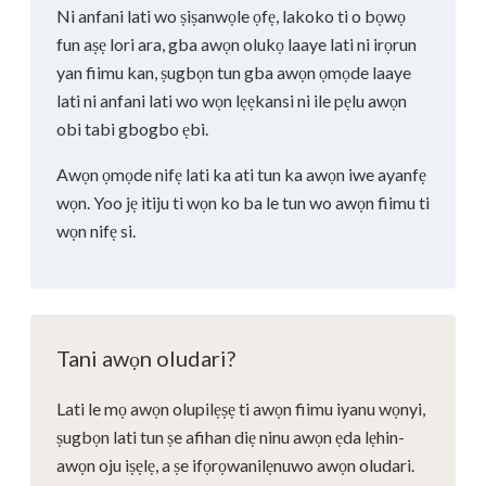
Ni anfani lati wo ṣiṣanwọle ọfẹ, lakoko ti o bọwọ
fun aṣẹ lori ara, gba awọn olukọ laaye lati ni irọrun
yan fiimu kan, ṣugbọn tun gba awọn ọmọde laaye
lati ni anfani lati wo wọn lẹẹkansi ni ile pẹlu awọn
obi tabi gbogbo ẹbi.
Awọn ọmọde nifẹ lati ka ati tun ka awọn iwe ayanfẹ
wọn. Yoo jẹ itiju ti wọn ko ba le tun wo awọn fiimu ti
wọn nifẹ si.
Tani awọn oludari?
Lati le mọ awọn olupilẹṣẹ ti awọn fiimu iyanu wọnyi,
ṣugbọn lati tun ṣe afihan diẹ ninu awọn ẹda lẹhin-
awọn oju iṣẹlẹ, a ṣe ifọrọwanilẹnuwo awọn oludari.