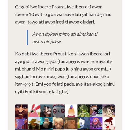
Gẹgẹbi iwe ibeere Proust, iwe ibeere ti awọn
ibeere 10 eyiti o gba wa laaye lati ṣafihan diẹ ninu
awọn itọwo ati awọn ireti ti awọn oludari.
Awọn itọkasi mimọ ati aimọkan ti
awọn olupilẹṣẹ
Ko dabi iwe ibeere Proust, ko si awọn ibeere lori
aye gidi ti awọn ẹlẹda (fun apẹẹrẹ: iwa-rere ayanfẹ
mi, ohun ti Mo ni riri pupọ julọ ninu awọn ọrẹ mi…)
ṣugbọn lori aye arosọ wọn (fun apẹẹrẹ: ohun kikọ
itan-ọrọ ti Emi yoo fẹ lati pade, aye itan-akọọlẹ ninu
eyiti Emi kii yoo fẹ lati gbe).