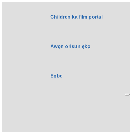
Children ká film portal
Awọn orisun ẹkọ
Ẹgbẹ