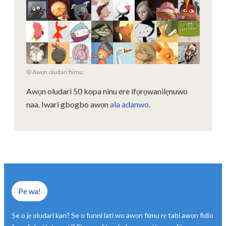
© Awọn oludari fiimu.
Awọn oludari 50 kopa ninu ere ifọrọwanilẹnuwo
naa.
Iwari gbogbo awọn
ala adanwo
.
Pe wa!
Ṣe o jẹ oludari kan? Ṣe o funni lati wo awọn fiimu rẹ tabi awọn fidio