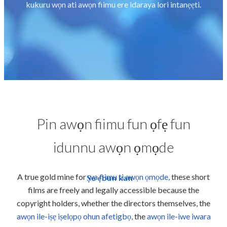
kukuru wọn ati awọn fiimu ere idaraya lori intanẹẹti.
Pin awọn fiimu fun ọfẹ fun
idunnu awọn ọmọde
A true gold mine for
wa fiimu ti awọn ọmọde,
these short
Ṣe ẹbun kan
films are freely and legally accessible because the
copyright holders, whether the directors themselves, the
awọn ile-iṣẹ iṣelọpọ ohun afetigbọ,
the
awọn ile-iwe iwara