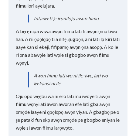
fiimu lori ayelujara.
Intanẹẹti jẹ iruniloju awọn fiimu
A bẹrẹ nipa wiwa awọn fiimu lati fi awọn ọmọ tiwa
han. A rii ọpọlọpọ ti a nifẹ, ṣugbọn, a ni lati lọ kiri lati
aaye kan si ekeji, fifipamọ awọn ọna asopọ. A ko le
ri ọna abawọle lati wọle si gbogbo awọn fiimu
wọnyi.
Awọn fiimu lati wo ni ile-iwe, lati wo
lẹẹkansi ni ile
Oju opo wẹẹbu wa ni ero lati mu iwoye ti awọn
fiimu wọnyi ati awọn aworan efe lati gba awọn
ọmọde laaye ni ọpọlọpọ awọn yiyan. A gbagbọ pe o
ṣe pataki fun ẹkọ awọn ọmọde pe gbogbo eniyan le
wọle si awọn fiimu larọwọto.