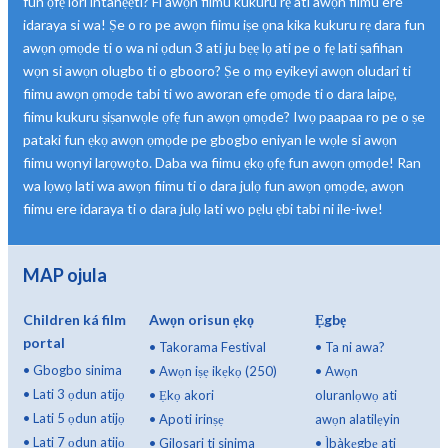
fun ọfẹ lori intanẹẹti? Fi awọn fiimu kukuru rẹ ati awọn fiimu ere
idaraya si wa! Ṣe o ro pe awọn fiimu iṣe ọna kika kukuru rẹ dara fun
awọn ọmọde ti o wa ni ọdun 3 ati ju bẹẹ lọ ati pe o fẹ lati ṣafihan
wọn si awọn olugbo ti o gbooro? Ṣe o mọ eyikeyi awọn oludari ti
fiimu awọn ọmọde tabi ti wo aworan efe ọmọde ti o dara laipẹ,
fiimu kukuru ṣiṣanwọle ọfẹ fun awọn ọmọde? Iwọ paapaa ro pe o ṣe
pataki fun ẹkọ awọn ọmọde pe gbogbo eniyan le wọle si awọn
fiimu wọnyi larọwọto. Daba wa fiimu ẹkọ ọfẹ fun awọn ọmọde! Ran
wa lọwọ lati wa awọn fiimu ti o dara julọ fun awọn ọmọde, awọn
fiimu ere idaraya ti o dara julọ lati wo pẹlu ẹbi tabi ni ile-iwe!
MAP ojula
Children ká film
Awọn orisun ẹkọ
Ẹgbẹ
portal
•
Takorama Festival
•
Ta ni awa?
•
Gbogbo sinima
•
Awọn iṣẹ ikẹkọ (250)
•
Awọn
•
Lati 3 ọdun atijọ
•
Ẹkọ akori
oluranlọwọ ati
•
Lati 5 ọdun atijọ
•
Apoti irinṣẹ
awọn alatilẹyin
•
Lati 7 ọdun atijọ
•
Gilosari ti sinima
•
Ìbàkẹgbẹ ati