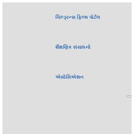
ચિલ્ડ્રન્સ ફિલ્મ પોર્ટલ
શૈક્ષણિક સંસાધનો
એસોસિએશન