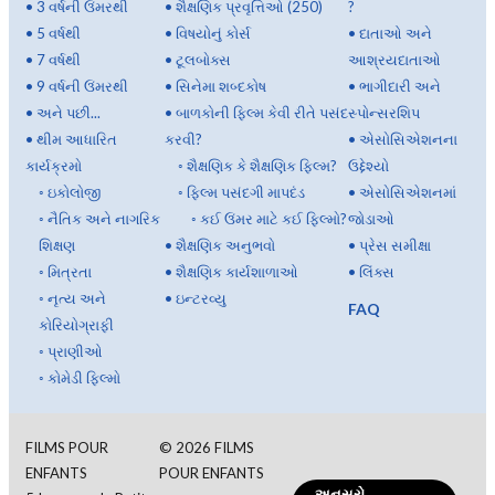
•
3 વર્ષની ઉંમરથી
•
શૈક્ષણિક પ્રવૃત્તિઓ (250)
?
•
5 વર્ષથી
•
વિષયોનું કોર્સ
•
દાતાઓ અને
•
7 વર્ષથી
•
ટૂલબોક્સ
આશ્રયદાતાઓ
•
9 વર્ષની ઉંમરથી
•
સિનેમા શબ્દકોષ
•
ભાગીદારી અને
•
અને પછી...
•
બાળકોની ફિલ્મ કેવી રીતે પસંદ
સ્પોન્સરશિપ
•
થીમ આધારિત
કરવી?
•
એસોસિએશનના
કાર્યક્રમો
◦
શૈક્ષણિક કે શૈક્ષણિક ફિલ્મ?
ઉદ્દેશ્યો
◦
ઇકોલોજી
◦
ફિલ્મ પસંદગી માપદંડ
•
એસોસિએશનમાં
◦
નૈતિક અને નાગરિક
◦
કઈ ઉંમર માટે કઈ ફિલ્મો?
જોડાઓ
શિક્ષણ
•
શૈક્ષણિક અનુભવો
•
પ્રેસ સમીક્ષા
◦
મિત્રતા
•
શૈક્ષણિક કાર્યશાળાઓ
•
લિંક્સ
◦
નૃત્ય અને
•
ઇન્ટરવ્યુ
FAQ
કોરિયોગ્રાફી
◦
પ્રાણીઓ
◦
કોમેડી ફિલ્મો
FILMS POUR
©
2026
FILMS
ENFANTS
POUR ENFANTS
અનુસરો