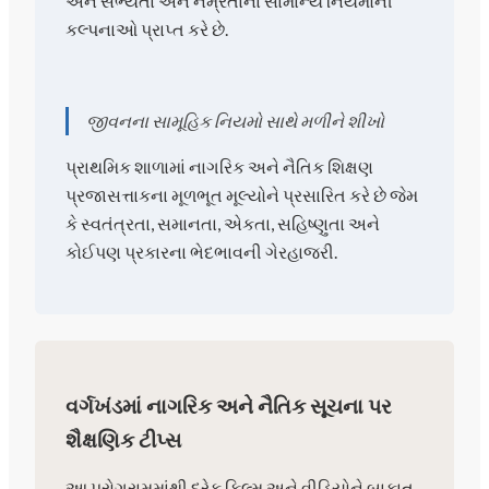
અને સભ્યતા અને નમ્રતાના સામાન્ય નિયમોની
કલ્પનાઓ પ્રાપ્ત કરે છે.
જીવનના સામૂહિક નિયમો સાથે મળીને શીખો
પ્રાથમિક શાળામાં નાગરિક અને નૈતિક શિક્ષણ
પ્રજાસત્તાકના મૂળભૂત મૂલ્યોને પ્રસારિત કરે છે જેમ
કે સ્વતંત્રતા, સમાનતા, એકતા, સહિષ્ણુતા અને
કોઈપણ પ્રકારના ભેદભાવની ગેરહાજરી.
વર્ગખંડમાં નાગરિક અને નૈતિક સૂચના પર
શૈક્ષણિક ટીપ્સ
આ પ્રોગ્રામમાંથી દરેક ફિલ્મ અને વીડિયોને બાકાત