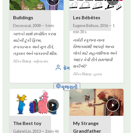
Buildings
Les Bébêtes
Decovocal
,
2008
—
5 min
Eugene Boitsov
,
2016
—
1
min 30 s
બાળકો સાથે સંબોધિત કરવા
નર્સરી સ્કૂલના નાના
માટેની ટૂંકી ફિલ્મ,
વિભાગમાંથી આપણે અન્ય
રૂપકાત્મક અને મૂળ રીતે,
લોકો માટે સહનશીલતા અને
તફાવત અને બાકાતની થીમ.
આદર કેવી રીતે સમજાવી
નૈતિક શિક્ષણ - વર્ણનાત્મક
શકીએ?
લોગ ઇન કરો
નૈતિક શિક્ષણ - હાસ્ય
ગુજરાતી
The Best toy
My Strange
Grandfather
Gabriel Lin
,
2013
—
2 min 46