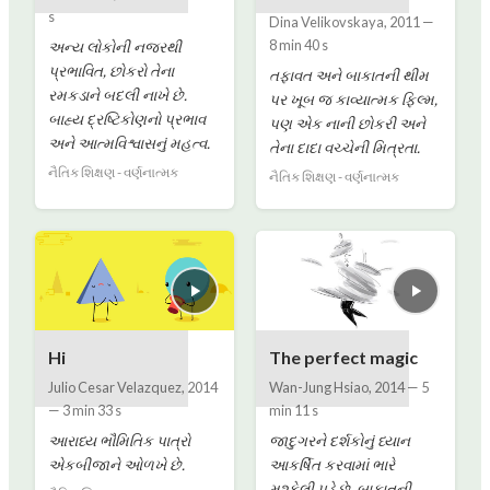
s
Dina Velikovskaya
,
2011
—
8 min 40 s
અન્ય લોકોની નજરથી
પ્રભાવિત, છોકરો તેના
તફાવત અને બાકાતની થીમ
રમકડાને બદલી નાખે છે.
પર ખૂબ જ કાવ્યાત્મક ફિલ્મ,
બાહ્ય દ્રષ્ટિકોણનો પ્રભાવ
પણ એક નાની છોકરી અને
અને આત્મવિશ્વાસનું મહત્વ.
તેના દાદા વચ્ચેની મિત્રતા.
નૈતિક શિક્ષણ - વર્ણનાત્મક
નૈતિક શિક્ષણ - વર્ણનાત્મક
Hi
The perfect magic
Julio Cesar Velazquez
,
2014
Wan-Jung Hsiao
,
2014
—
5
—
3 min 33 s
min 11 s
આરાધ્ય ભૌમિતિક પાત્રો
જાદુગરને દર્શકોનું ધ્યાન
એકબીજાને ઓળખે છે.
આકર્ષિત કરવામાં ભારે
મુશ્કેલી પડે છે. બાકાતની