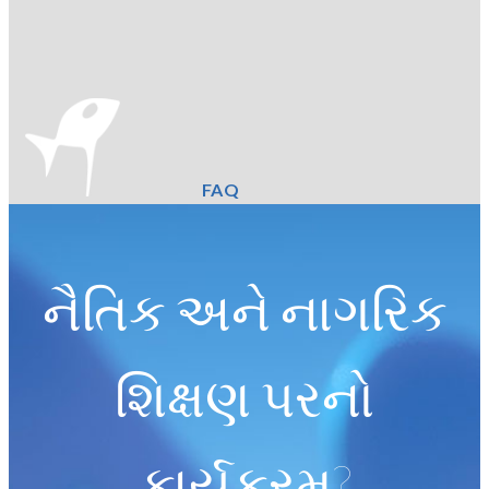
FAQ
નૈતિક અને નાગરિક
શિક્ષણ પરનો
કાર્યક્રમ?