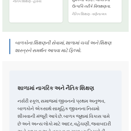
નૈતિક શિક્ષણ - હાસ્ય
ઉત્પત્તિ તરીકે વિલક્ષણતા.
નૈતિક શિક્ષણ - વર્ણનાત્મક
બાળકોના શિક્ષણની સેવામાં, શાળામાં ચર્ચા અને શિક્ષણ
શાસ્ત્રને સમર્થન આપવા માટે ફિલ્મો.
શાળામાં નાગરિક અને નૈતિક શિક્ષણ
નર્સરી સ્કૂલ, સમાજમાં જીવનનો પ્રથમ અનુભવ,
બાળકોને એકસાથે સામૂહિક જીવનના નિયમો
શીખવાની મંજૂરી આપે છે. બાળક જૂથમાં વિકાસ પામે
છે અને અન્ય લોકો માટે આદર, વહેંચણી, જવાબદારી