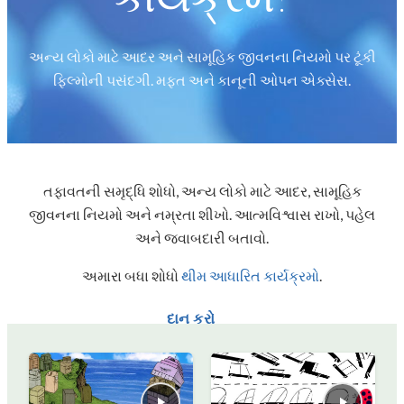
અન્ય લોકો માટે આદર અને સામૂહિક જીવનના નિયમો પર ટૂંકી
ફિલ્મોની પસંદગી. મફત અને કાનૂની ઓપન એક્સેસ.
તફાવતની સમૃદ્ધિ શોધો, અન્ય લોકો માટે આદર, સામૂહિક
જીવનના નિયમો અને નમ્રતા શીખો. આત્મવિશ્વાસ રાખો, પહેલ
અને જવાબદારી બતાવો.
અમારા બધા શોધો
થીમ આધારિત કાર્યક્રમો
.
દાન કરો