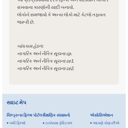
રાખવાના કારણોની યાદી બનાવો.
લોકોને સમજાવો કે અન્ય લોકો માટે કેટલો તફાવત
જરૂરી છે.
બાંધકામ હેઠળ:
નાગરિક અને નૈતિક સૂચના cp.
નાગરિક અને નૈતિક સૂચના ce1.
નાગરિક અને નૈતિક સૂચના ce2.
સાઇટ મેપ
ચિલ્ડ્રન્સ ફિલ્મ પોર્ટલ
શૈક્ષણિક સંસાધનો
એસોસિએશન
•
બધી ફિલ્મો
•
ટાકોરામા ફેસ્ટિવલ
•
આપણે કોણ છીએ