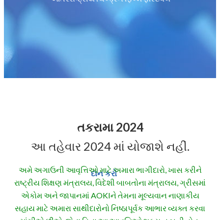
તકરામા 2024
આ તહેવાર 2024 માં યોજાશે નહીં.
અમે અગાઉની આવૃત્તિઓ માટે અમારા ભાગીદારો, ખાસ કરીને
દાન કરો
રાષ્ટ્રીય શિક્ષણ મંત્રાલય, વિદેશી બાબતોના મંત્રાલય, ગ્રીસમાં
એકોમ અને જાપાનમાં AOKIને તેમના મૂલ્યવાન નાણાકીય
સહાય માટે અમારા સાથીદારોનો નિષ્ઠાપૂર્વક આભાર વ્યક્ત કરવા