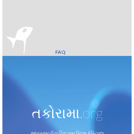
FAQ
તકોરામા.org
આંતરરાષ્ટ્રીય ચિલ્ડ્રન ફિલ્મ ફેસ્ટિવલ