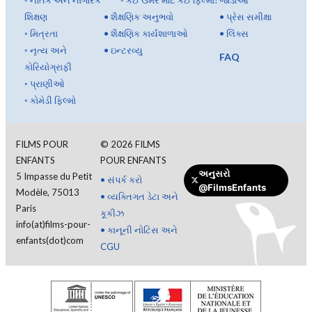
શિક્ષણ
•
શૈક્ષણિક અનુભવો
•
પ્રેસ સમીક્ષા
◦
મિત્રતા
•
શૈક્ષણિક કાર્યશાળાઓ
•
લિંક્સ
◦
નૃત્ય અને
•
ઇન્ટરવ્યુ
FAQ
કોરિયોગ્રાફી
◦
પ્રાણીઓ
◦
કોમેડી ફિલ્મો
FILMS POUR
©
2026
FILMS
ENFANTS
POUR ENFANTS
અનુસરો
5 Impasse du Petit
•
સંપર્ક કરો
@FilmsEnfants
Modèle, 75013
•
વ્યક્તિગત ડેટા અને
Paris
કૂકીઝ
info(at)films-pour-
•
કાનૂની નોટિસ અને
enfants(dot)com
CGU