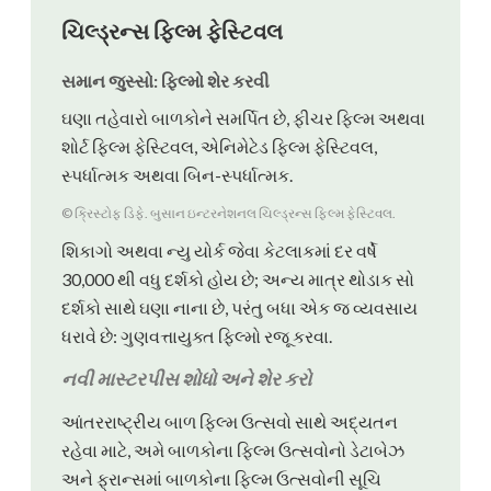
ચિલ્ડ્રન્સ ફિલ્મ ફેસ્ટિવલ
સમાન જુસ્સો: ફિલ્મો શેર કરવી
ઘણા તહેવારો બાળકોને સમર્પિત છે, ફીચર ફિલ્મ અથવા
શોર્ટ ફિલ્મ ફેસ્ટિવલ, એનિમેટેડ ફિલ્મ ફેસ્ટિવલ,
સ્પર્ધાત્મક અથવા બિન-સ્પર્ધાત્મક.
© ક્રિસ્ટોફ ડિફે. બુસાન ઇન્ટરનેશનલ ચિલ્ડ્રન્સ ફિલ્મ ફેસ્ટિવલ.
શિકાગો અથવા ન્યુ યોર્ક જેવા કેટલાકમાં દર વર્ષે
30,000 થી વધુ દર્શકો હોય છે; અન્ય માત્ર થોડાક સો
દર્શકો સાથે ઘણા નાના છે, પરંતુ બધા એક જ વ્યવસાય
ધરાવે છે: ગુણવત્તાયુક્ત ફિલ્મો રજૂ કરવા.
નવી માસ્ટરપીસ શોધો અને શેર કરો
આંતરરાષ્ટ્રીય બાળ ફિલ્મ ઉત્સવો સાથે અદ્યતન
રહેવા માટે, અમે બાળકોના ફિલ્મ ઉત્સવોનો ડેટાબેઝ
અને ફ્રાન્સમાં બાળકોના ફિલ્મ ઉત્સવોની સૂચિ