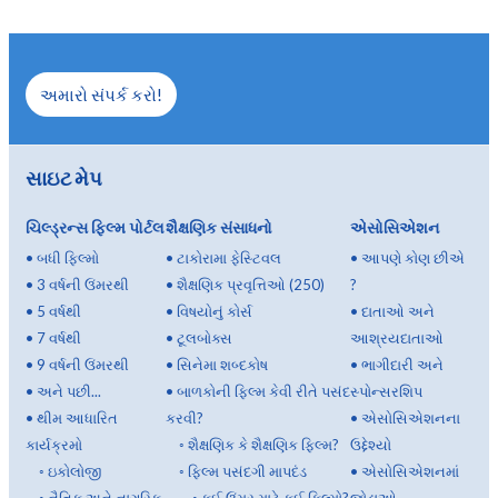
અમારો સંપર્ક કરો!
સાઇટ મેપ
ચિલ્ડ્રન્સ ફિલ્મ પોર્ટલ
શૈક્ષણિક સંસાધનો
એસોસિએશન
•
બધી ફિલ્મો
•
ટાકોરામા ફેસ્ટિવલ
•
આપણે કોણ છીએ
•
3 વર્ષની ઉંમરથી
•
શૈક્ષણિક પ્રવૃત્તિઓ (250)
?
•
5 વર્ષથી
•
વિષયોનું કોર્સ
•
દાતાઓ અને
•
7 વર્ષથી
•
ટૂલબોક્સ
આશ્રયદાતાઓ
•
9 વર્ષની ઉંમરથી
•
સિનેમા શબ્દકોષ
•
ભાગીદારી અને
•
અને પછી...
•
બાળકોની ફિલ્મ કેવી રીતે પસંદ
સ્પોન્સરશિપ
•
થીમ આધારિત
કરવી?
•
એસોસિએશનના
કાર્યક્રમો
◦
શૈક્ષણિક કે શૈક્ષણિક ફિલ્મ?
ઉદ્દેશ્યો
◦
ઇકોલોજી
◦
ફિલ્મ પસંદગી માપદંડ
•
એસોસિએશનમાં
◦
નૈતિક અને નાગરિક
◦
કઈ ઉંમર માટે કઈ ફિલ્મો?
જોડાઓ