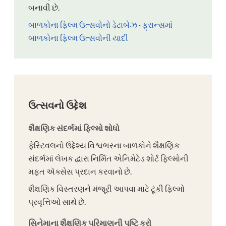
બનાવી છે.
બાળકોના ફિલ્મ ઉત્સવોનો ડેટાબેઝ
·
ફ્રાન્સમાં
બાળકોના ફિલ્મ ઉત્સવોની યાદી
ઉત્સવનો ઉદ્દેશ
શૈક્ષણિક સંદર્ભમાં ફિલ્મો શોધો
ફેસ્ટિવલનો ઉદ્દેશ્ય વિશ્વભરના બાળકોને શૈક્ષણિક
સંદર્ભમાં લેખક દ્વારા નિર્મિત એનિમેટેડ શોર્ટ ફિલ્મોની
મફત ઍક્સેસ પ્રદાન કરવાનો છે.
શૈક્ષણિક વિસ્તરણને મંજૂરી આપવા માટે ટૂંકી ફિલ્મો
પ્રવૃત્તિઓ સાથે છે.
સિનેમાના શૈક્ષણિક પરિમાણની પુષ્ટિ કરો