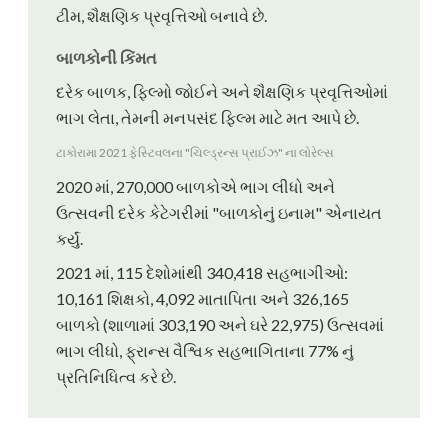
ટીમ, શૈક્ષણિક પ્રવૃત્તિઓ બનાવે છે.
બાળકોની કિંમત
દરેક બાળક, ફિલ્મો જોઈને અને શૈક્ષણિક પ્રવૃત્તિઓમાં
ભાગ લેતા, તેમની મનપસંદ ફિલ્મ માટે મત આપે છે.
ટાકોરામા 2021 ફેસ્ટિવલના "ચિલ્ડ્રન્સ પ્રાઈઝ" ના લોરેલ્સ
2020 માં, 270,000 બાળકોએ ભાગ લીધો અને
ઉત્સવની દરેક કેટેગરીમાં "બાળકોનું ઇનામ" એનાયત
કર્યું.
2021 માં, 115 દેશોમાંથી 340,418 સહભાગીઓ:
10,161 શિક્ષકો, 4,092 માતાપિતા અને 326,165
બાળકો (શાળામાં 303,190 અને ઘરે 22,975) ઉત્સવમાં
ભાગ લીધો, ફ્રાન્સ વૈશ્વિક સહભાગિતાના 77% નું
પ્રતિનિધિત્વ કરે છે.