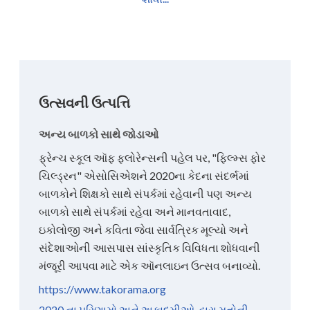
ઉત્સવની ઉત્પત્તિ
અન્ય બાળકો સાથે જોડાઓ
ફ્રેન્ચ સ્કૂલ ઑફ ફ્લોરેન્સની પહેલ પર, "ફિલ્મ્સ ફોર
ચિલ્ડ્રન" એસોસિએશને 2020ના કેદના સંદર્ભમાં
બાળકોને શિક્ષકો સાથે સંપર્કમાં રહેવાની પણ અન્ય
બાળકો સાથે સંપર્કમાં રહેવા અને માનવતાવાદ,
ઇકોલોજી અને કવિતા જેવા સાર્વત્રિક મૂલ્યો અને
સંદેશાઓની આસપાસ સાંસ્કૃતિક વિવિધતા શોધવાની
મંજૂરી આપવા માટે એક ઑનલાઇન ઉત્સવ બનાવ્યો.
https://www.takorama.org
2020 ના પરિણામો અને અકાદમીઓ દ્વારા મતોની