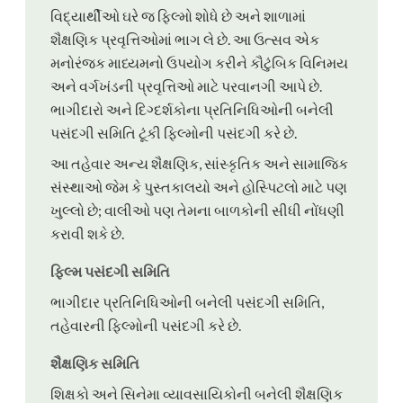
વિદ્યાર્થીઓ ઘરે જ ફિલ્મો શોધે છે અને શાળામાં
શૈક્ષણિક પ્રવૃત્તિઓમાં ભાગ લે છે. આ ઉત્સવ એક
મનોરંજક માધ્યમનો ઉપયોગ કરીને કૌટુંબિક વિનિમય
અને વર્ગખંડની પ્રવૃત્તિઓ માટે પરવાનગી આપે છે.
ભાગીદારો અને દિગ્દર્શકોના પ્રતિનિધિઓની બનેલી
પસંદગી સમિતિ ટૂંકી ફિલ્મોની પસંદગી કરે છે.
આ તહેવાર અન્ય શૈક્ષણિક, સાંસ્કૃતિક અને સામાજિક
સંસ્થાઓ જેમ કે પુસ્તકાલયો અને હોસ્પિટલો માટે પણ
ખુલ્લો છે; વાલીઓ પણ તેમના બાળકોની સીધી નોંધણી
કરાવી શકે છે.
ફિલ્મ પસંદગી સમિતિ
ભાગીદાર પ્રતિનિધિઓની બનેલી પસંદગી સમિતિ,
તહેવારની ફિલ્મોની પસંદગી કરે છે.
શૈક્ષણિક સમિતિ
શિક્ષકો અને સિનેમા વ્યાવસાયિકોની બનેલી શૈક્ષણિક