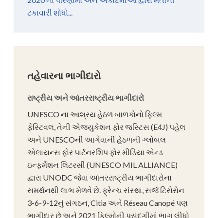
ટકાવારી શોધો...
તહેવારના ભાગીદારો
રાષ્ટ્રીય અને આંતરરાષ્ટ્રીય ભાગીદારો
UNESCO ના આશ્રય હેઠળ બાળકોનો ફિલ્મ
ફેસ્ટિવલ, તેની એજ્યુકેશન ફોર જસ્ટિસ (E4J) પહેલ
અને UNESCOની આગેવાની હેઠળની ગ્લોબલ
એલાયન્સ ફોર પાર્ટનરશિપ ફોર મીડિયા એન્ડ
ઇન્ફર્મેશન લિટરસી (UNESCO MIL ALLIANCE)
દ્વારા UNODC જેવા આંતરરાષ્ટ્રીય ભાગીદારોના
સમર્થનથી લાભ મેળવે છે. ફ્રેન્ચ સંસ્થા, સર્જ ટિસેરોન
3-6-9-12નું સંગઠન, Citia અને Réseau Canopé પણ
ભાગીદાર છે અને 2021 ફિલ્મોની પસંદગીમાં ભાગ લીધો