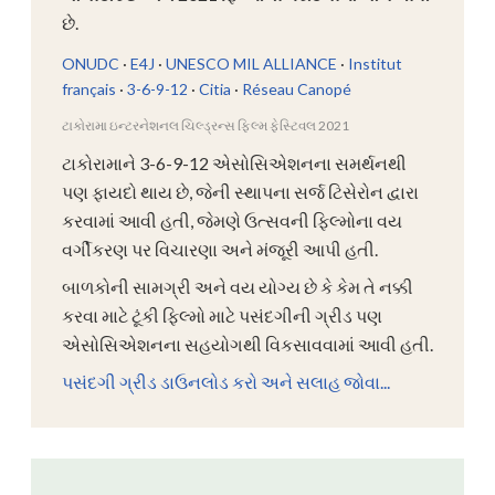
છે.
ONUDC
·
E4J
·
UNESCO MIL ALLIANCE
·
Institut
français
·
3-6-9-12
·
Citia
·
Réseau Canopé
ટાકોરામા ઇન્ટરનેશનલ ચિલ્ડ્રન્સ ફિલ્મ ફેસ્ટિવલ 2021
ટાકોરામાને 3-6-9-12 એસોસિએશનના સમર્થનથી
પણ ફાયદો થાય છે, જેની સ્થાપના સર્જ ટિસેરોન દ્વારા
કરવામાં આવી હતી, જેમણે ઉત્સવની ફિલ્મોના વય
વર્ગીકરણ પર વિચારણા અને મંજૂરી આપી હતી.
બાળકોની સામગ્રી અને વય યોગ્ય છે કે કેમ તે નક્કી
કરવા માટે ટૂંકી ફિલ્મો માટે પસંદગીની ગ્રીડ પણ
એસોસિએશનના સહયોગથી વિકસાવવામાં આવી હતી.
પસંદગી ગ્રીડ ડાઉનલોડ કરો અને સલાહ જોવા...