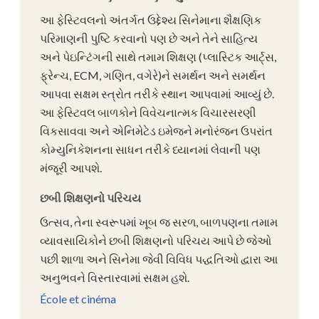
આ ફેસ્ટિવલનો અંતર્ગત ઉદ્દેશ્ય સિનેમાના શૈક્ષણિક
પરિમાણની પુષ્ટિ કરવાનો પણ છે અને તેને સાહિત્ય
અને પેઇન્ટિંગની સાથે તમામ શિક્ષણ (પ્લાસ્ટિક આર્ટ્સ,
ફ્રેન્ચ, ECM, ગણિત, વગેરે)ને સમર્થન અને સમર્થન
આપવા સક્ષમ સ્ત્રોત તરીકે સ્થાન આપવામાં આવ્યું છે.
આ ફેસ્ટિવલ બાળકોને વિવેચનાત્મક વિચારસરણી
વિકસાવવા અને એનિમેટેડ ઇમેજને મનોરંજન ઉપરાંત
કોમ્યુનિકેશનના સાધન તરીકે ધ્યાનમાં લેવાની પણ
મંજૂરી આપશે.
છબી શિક્ષણનો પરિચય
ઉત્સવ, તેના સ્વરૂપમાં ખૂબ જ સરળ, બાળપણના તમામ
વ્યાવસાયિકોને છબી શિક્ષણનો પરિચય આપે છે જેઓ
પછી શાળા અને સિનેમા જેવી વિવિધ પદ્ધતિઓ દ્વારા આ
અનુભવને વિસ્તારવામાં સક્ષમ હશે.
École et cinéma