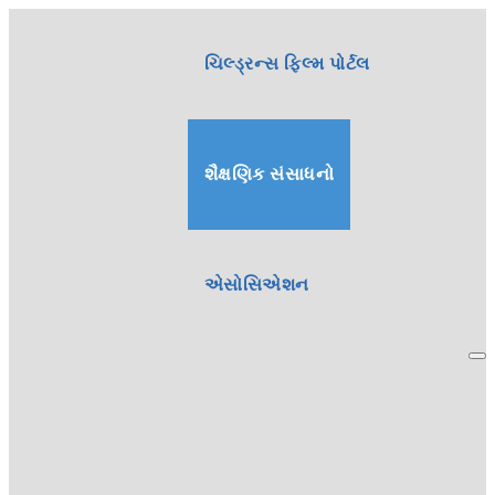
ચિલ્ડ્રન્સ ફિલ્મ પોર્ટલ
શૈક્ષણિક સંસાધનો
એસોસિએશન