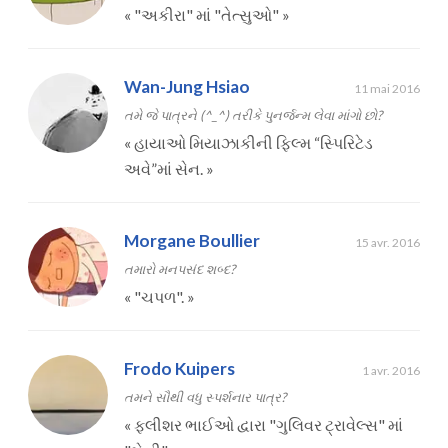
«
"અકીરા" માં "તેત્સુઓ"
»
Wan-Jung Hsiao
11 mai 2016
તમે જે પાત્રને (^_^) તરીકે પુનર્જન્મ લેવા માંગો છો?
«
હાયાઓ મિયાઝાકીની ફિલ્મ “સ્પિરિટેડ
અવે”માં સેન.
»
Morgane Boullier
15 avr. 2016
તમારો મનપસંદ શબ્દ?
«
"ચપળ".
»
Frodo Kuipers
1 avr. 2016
તમને સૌથી વધુ સ્પર્શનાર પાત્ર?
«
ફ્લીશર ભાઈઓ દ્વારા "ગુલિવર ટ્રાવેલ્સ" માં