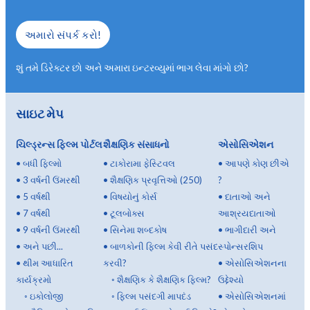
અમારો સંપર્ક કરો!
શું તમે ડિરેક્ટર છો અને અમારા ઇન્ટરવ્યુમાં ભાગ લેવા માંગો છો?
સાઇટ મેપ
ચિલ્ડ્રન્સ ફિલ્મ પોર્ટલ
શૈક્ષણિક સંસાધનો
એસોસિએશન
•
બધી ફિલ્મો
•
ટાકોરામા ફેસ્ટિવલ
•
આપણે કોણ છીએ
•
3 વર્ષની ઉંમરથી
•
શૈક્ષણિક પ્રવૃત્તિઓ (250)
?
•
5 વર્ષથી
•
વિષયોનું કોર્સ
•
દાતાઓ અને
•
7 વર્ષથી
•
ટૂલબોક્સ
આશ્રયદાતાઓ
•
9 વર્ષની ઉંમરથી
•
સિનેમા શબ્દકોષ
•
ભાગીદારી અને
•
અને પછી...
•
બાળકોની ફિલ્મ કેવી રીતે પસંદ
સ્પોન્સરશિપ
•
થીમ આધારિત
કરવી?
•
એસોસિએશનના
કાર્યક્રમો
◦
શૈક્ષણિક કે શૈક્ષણિક ફિલ્મ?
ઉદ્દેશ્યો
◦
ઇકોલોજી
◦
ફિલ્મ પસંદગી માપદંડ
•
એસોસિએશનમાં