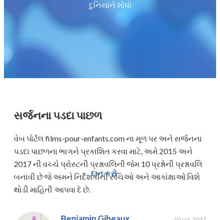
દુનિયાને શોધો
સર્જનના પડદા પાછળ
વેબ પોર્ટલ films-pour-enfants.com ના મૂળ પર અને સર્જનના
પડદા પાછળના ભાગને પ્રકાશિત કરવા માટે, અમે 2015 અને
2017 ની વચ્ચે પ્રોસ્ટની પ્રશ્નાવલિની જેમ 10 પ્રશ્નોની પ્રશ્નાવલિ
દાન કરો
બનાવી છે જે અમને નિર્દેશકોની રુચિઓ અને આકાંક્ષાઓ વિશે
થોડી માહિતી આપવા દે છે.
Benjamin Gibeaux
10 oct. 2017