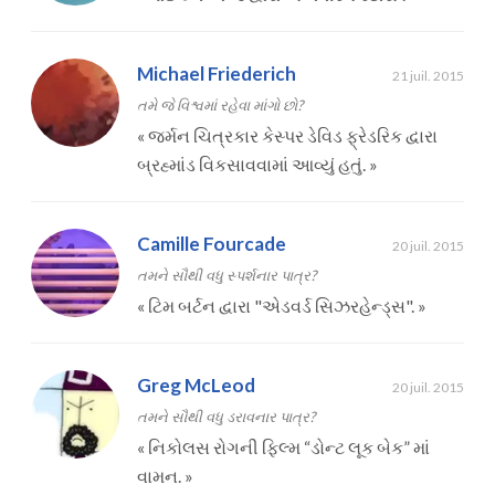
Michael Friederich
21 juil. 2015
તમે જે વિશ્વમાં રહેવા માંગો છો?
«
જર્મન ચિત્રકાર કેસ્પર ડેવિડ ફ્રેડરિક દ્વારા
બ્રહ્માંડ વિકસાવવામાં આવ્યું હતું.
»
Camille Fourcade
20 juil. 2015
તમને સૌથી વધુ સ્પર્શનાર પાત્ર?
«
ટિમ બર્ટન દ્વારા "એડવર્ડ સિઝરહેન્ડ્સ".
»
Greg McLeod
20 juil. 2015
તમને સૌથી વધુ ડરાવનાર પાત્ર?
«
નિકોલસ રોગની ફિલ્મ “ડોન્ટ લૂક બેક” માં
વામન.
»