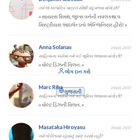
તમે જે કાલ્પનિક પાત્રને સૌથી વધુ મળવા માંગો છો?
«
સાયરસ સ્મિથ, જુલ્સ વર્નની નવલકથા ધ
મિસ્ટ્રીયસ આઇલેન્ડનો એન્જિનિયર હીરો!
»
Anna Solanas
24 juil. 2017
સાહિત્યના કાર્યમાં તમે કઈ ભૂમિકા ભજવવા માંગો છો?
«
વોલ્ટ ડિઝની વિલન.
»
લોગ ઇન કરો
Marc Riba
24 juil. 2017
ગુજરાતી
સાહિત્યના કાર્યમાં તમે કઈ ભૂમિકા ભજવવા માંગો છો?
«
વોલ્ટ ડિઝની વિલન.
»
Masataka Hiroyasu
20 juil. 2017
તમે જે વિશ્વમાં રહેવાનું પસંદ કરશો નહીં?