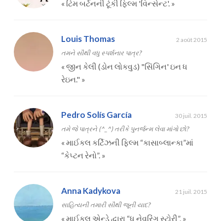
«
ટિમ બર્ટનની ટૂંકી ફિલ્મ 'વિન્સેન્ટ'.
»
Louis Thomas
2 août 2015
તમને સૌથી વધુ સ્પર્શનાર પાત્ર?
«
જીન કેલી (ડોન લોકવુડ) "સિંગિન' ઇન ધ
રેઇન."
»
Pedro Solís García
30 juil. 2015
તમે જે પાત્રને (^_^) તરીકે પુનર્જન્મ લેવા માંગો છો?
«
માઈકલ કર્ટિઝની ફિલ્મ “કાસાબ્લાન્કા”માં
“કેપ્ટન રેનો”.
»
Anna Kadykova
21 juil. 2015
સાહિત્યની તમારી સૌથી જૂની યાદ?
«
માઈકલ એન્ડે દ્વારા “ધ નેવરિંગ સ્ટોરી”.
»