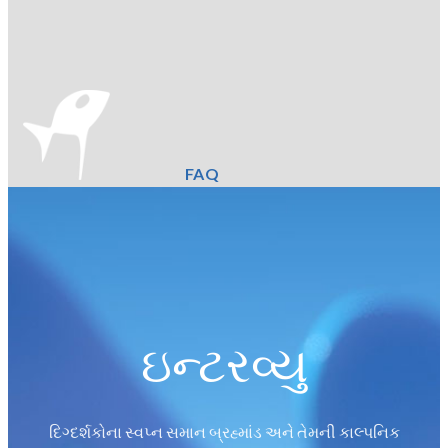
FAQ
ઇન્ટરવ્યુ
દિગ્દર્શકોના સ્વપ્ન સમાન બ્રહ્માંડ અને તેમની કાલ્પનિક