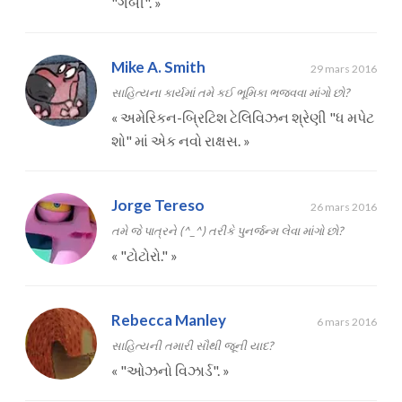
"ગેબી".
»
Mike A. Smith
29 mars 2016
સાહિત્યના કાર્યમાં તમે કઈ ભૂમિકા ભજવવા માંગો છો?
«
અમેરિકન-બ્રિટિશ ટેલિવિઝન શ્રેણી "ધ મપેટ
શો" માં એક નવો રાક્ષસ.
»
Jorge Tereso
26 mars 2016
તમે જે પાત્રને (^_^) તરીકે પુનર્જન્મ લેવા માંગો છો?
«
"ટોટોરો."
»
Rebecca Manley
6 mars 2016
સાહિત્યની તમારી સૌથી જૂની યાદ?
«
"ઓઝનો વિઝાર્ડ".
»