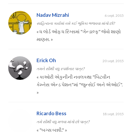
Nadav Mizrahi
6 sept. 2015
સાહિત્યના કાર્યમાં તમે કઈ ભૂમિકા ભજવવા માંગો છો?
«
ધ લોર્ડ ઓફ ધ રિંગ્સમાં "ગેન્ડાલ્ફ" જેવો શાણો
માણસ.
»
Erick Oh
20 sept. 2015
તમને સૌથી વધુ સ્પર્શનાર પાત્ર?
«
કાઓરી એકુનીની નવલકથા "બિટવીન
કેમ્નેસ એન્ડ પેશન"માં "જુન્સેઈ અને એઓઈ".
»
Ricardo Bess
18 sept. 2015
તમે સૌથી વધુ મળવા માંગો છો પાત્ર?
«
"બગ્સ બન્ની."
»