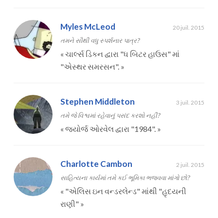
Myles McLeod
20 juil. 2015
તમને સૌથી વધુ સ્પર્શનાર પાત્ર?
«
ચાર્લ્સ ડિકન દ્વારા "ધ બિટર હાઉસ" માં
"એસ્થર સમરસન".
»
Stephen Middleton
3 juil. 2015
તમે જે વિશ્વમાં રહેવાનું પસંદ કરશો નહીં?
«
જ્યોર્જ ઓરવેલ દ્વારા "1984".
»
Charlotte Cambon
2 juil. 2015
સાહિત્યના કાર્યમાં તમે કઈ ભૂમિકા ભજવવા માંગો છો?
«
"એલિસ ઇન વન્ડરલેન્ડ" માંથી "હૃદયની
રાણી"
»