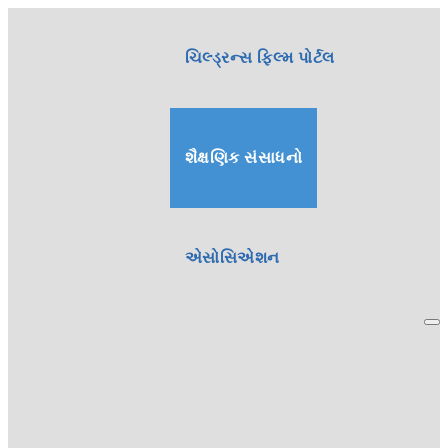
ચિલ્ડ્રન્સ ફિલ્મ પોર્ટલ
શૈક્ષણિક સંસાધનો
એસોસિએશન