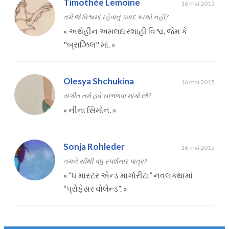
Timothée Lemoine
16 mai 2015
તમે જે વિશ્વમાં રહેવાનું પસંદ કરશો નહીં?
«
અર્થહીન અમલદારશાહી વિશ્વ, જેમ કે
"બ્રાઝિલ" માં.
»
Olesya Shchukina
16 mai 2015
સંગીત તમે હવે સાંભળવા માંગો છો?
«
નીના સિમોન.
»
Sonja Rohleder
16 mai 2015
તમને સૌથી વધુ સ્પર્શનાર પાત્ર?
«
“ધ માસ્ટર એન્ડ માર્ગારીટા” નવલકથામાં
“પ્રોફેસર વોલેન્ડ”.
»