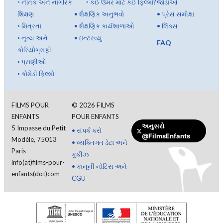
◦
નૈતિક અને નાગરિક
◦
કઈ ઉંમર માટે કઈ ફિલ્મો?
જોડાઓ
શિક્ષણ
•
શૈક્ષણિક અનુભવો
•
પ્રેસ સમીક્ષા
◦
મિત્રતા
•
શૈક્ષણિક કાર્યશાળાઓ
•
લિંક્સ
◦
નૃત્ય અને
•
ઇન્ટરવ્યુ
FAQ
કોરિયોગ્રાફી
◦
પ્રાણીઓ
◦
કોમેડી ફિલ્મો
FILMS POUR
©
2026
FILMS
ENFANTS
POUR ENFANTS
અનુસરો
5 Impasse du Petit
•
સંપર્ક કરો
@FilmsEnfants
Modèle, 75013
•
વ્યક્તિગત ડેટા અને
Paris
કૂકીઝ
info(at)films-pour-
•
કાનૂની નોટિસ અને
enfants(dot)com
CGU