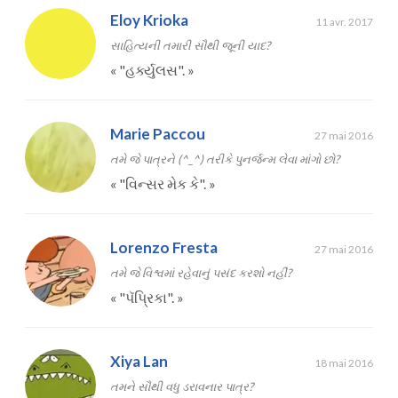
Eloy Krioka
11 avr. 2017
સાહિત્યની તમારી સૌથી જૂની યાદ?
«
"હર્ક્યુલસ".
»
Marie Paccou
27 mai 2016
તમે જે પાત્રને (^_^) તરીકે પુનર્જન્મ લેવા માંગો છો?
«
"વિન્સર મેક કે".
»
Lorenzo Fresta
27 mai 2016
તમે જે વિશ્વમાં રહેવાનું પસંદ કરશો નહીં?
«
"પૅપ્રિકા".
»
Xiya Lan
18 mai 2016
તમને સૌથી વધુ ડરાવનાર પાત્ર?