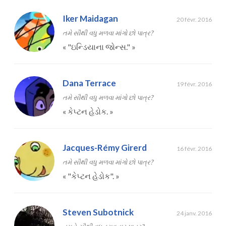
Iker Maidagan
20 févr. 2016
તમે સૌથી વધુ મળવા માંગો છો પાત્ર?
«
"ઇન્ડિયાના જોન્સ."
»
Dana Terrace
19 févr. 2016
તમે સૌથી વધુ મળવા માંગો છો પાત્ર?
«
કેપ્ટન હેડોક.
»
Jacques-Rémy Girerd
16 févr. 2016
તમે સૌથી વધુ મળવા માંગો છો પાત્ર?
«
"કેપ્ટન હેડોક".
»
Steven Subotnick
24 janv. 2016