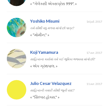
«
"ગેલેક્સી એક્સપ્રેસ 999".
»
Yoshiko Misumi
16 juil. 2017
તમે સૌથી વધુ મળવા માંગો છો પાત્ર?
«
"મોમીન."
»
Koji Yamamura
17 avr. 2017
સાહિત્યના કાર્યમાં તમે કઈ ભૂમિકા ભજવવા માંગો છો?
«
એક ગ્રંથપાલ.
»
Julio Cesar Velazquez
11 avr. 2017
સાહિત્યની તમારી સૌથી જૂની યાદ?
«
"સિલ્વર હોક્સ."
»