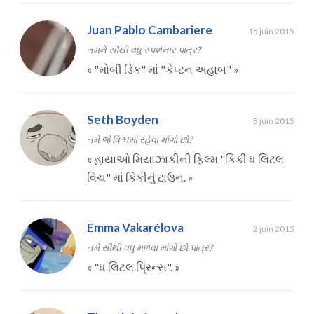
Juan Pablo Cambariere
15 juin 2015
તમને સૌથી વધુ સ્પર્શનાર પાત્ર?
«
"મોબી ડિક" માં "કેપ્ટન અહાબ"
»
Seth Boyden
5 juin 2015
તમે જે વિશ્વમાં રહેવા માંગો છો?
«
હાયાઓ મિયાઝાકીની ફિલ્મ "કિકી ધ લિટલ
વિચ" માં કિકીનું ટાઉન.
»
Emma Vakarélova
2 juin 2015
તમે સૌથી વધુ મળવા માંગો છો પાત્ર?
«
"ધ લિટલ પ્રિન્સ".
»