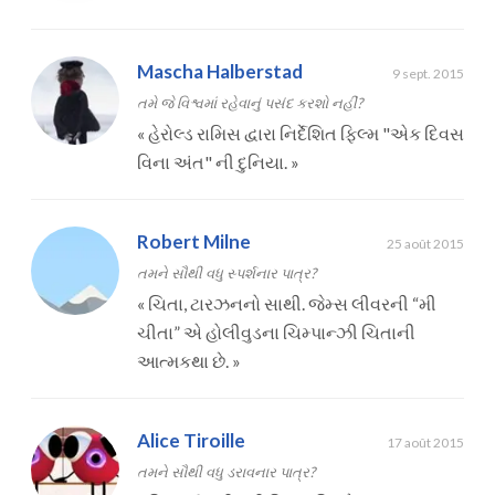
Mascha Halberstad
9 sept. 2015
તમે જે વિશ્વમાં રહેવાનું પસંદ કરશો નહીં?
«
હેરોલ્ડ રામિસ દ્વારા નિર્દેશિત ફિલ્મ "એક દિવસ
વિના અંત" ની દુનિયા.
»
Robert Milne
25 août 2015
તમને સૌથી વધુ સ્પર્શનાર પાત્ર?
«
ચિતા, ટારઝનનો સાથી. જેમ્સ લીવરની “મી
ચીતા” એ હોલીવુડના ચિમ્પાન્ઝી ચિતાની
આત્મકથા છે.
»
Alice Tiroille
17 août 2015
તમને સૌથી વધુ ડરાવનાર પાત્ર?