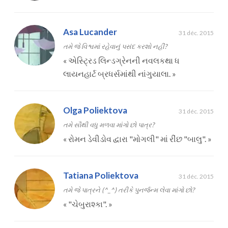
Asa Lucander
31 déc. 2015
તમે જે વિશ્વમાં રહેવાનું પસંદ કરશો નહીં?
«
એસ્ટ્રિડ લિન્ડગ્રેનની નવલકથા ધ
લાયનહાર્ટ બ્રધર્સમાંથી નાંગુયાલા.
»
Olga Poliektova
31 déc. 2015
તમે સૌથી વધુ મળવા માંગો છો પાત્ર?
«
રોમન ડેવીડોવ દ્વારા "મોગલી" માં રીંછ "બાલુ".
»
Tatiana Poliektova
31 déc. 2015
તમે જે પાત્રને (^_^) તરીકે પુનર્જન્મ લેવા માંગો છો?
«
"ચેબુરાશ્કા".
»