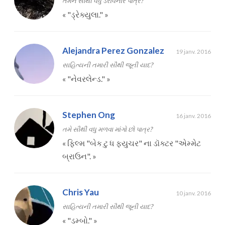
તમને સૌથી વધુ ડરાવનાર પાત્ર?
«
"ડ્રેક્યુલા."
»
Alejandra Perez Gonzalez
19 janv. 2016
સાહિત્યની તમારી સૌથી જૂની યાદ?
«
"નેવરલેન્ડ."
»
Stephen Ong
16 janv. 2016
તમે સૌથી વધુ મળવા માંગો છો પાત્ર?
«
ફિલ્મ "બેક ટુ ધ ફ્યુચર" ના ડૉક્ટર "એમ્મેટ
બ્રાઉન".
»
Chris Yau
10 janv. 2016
સાહિત્યની તમારી સૌથી જૂની યાદ?
«
"ડમ્બો."
»