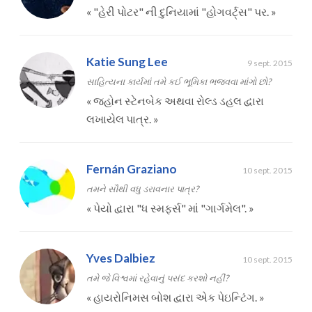
«
"હેરી પોટર" ની દુનિયામાં "હોગવર્ટ્સ" પર.
»
Katie Sung Lee
9 sept. 2015
સાહિત્યના કાર્યમાં તમે કઈ ભૂમિકા ભજવવા માંગો છો?
«
જ્હોન સ્ટેનબેક અથવા રોલ્ડ ડહલ દ્વારા
લખાયેલ પાત્ર.
»
Fernán Graziano
10 sept. 2015
તમને સૌથી વધુ ડરાવનાર પાત્ર?
«
પેયો દ્વારા "ધ સ્મર્ફ્સ" માં "ગાર્ગમેલ".
»
Yves Dalbiez
10 sept. 2015
તમે જે વિશ્વમાં રહેવાનું પસંદ કરશો નહીં?
«
હાયરોનિમસ બોશ દ્વારા એક પેઇન્ટિંગ.
»