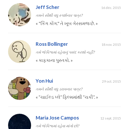
Jeff Scher
16 déc. 2015
તમને સૌથી વધુ સ્પર્શનાર પાત્ર?
«
"કિંગ કોંગ." તે ખૂબ ગેરસમજ છે.
»
Ross Bollinger
18 nov. 2015
તમે જે વિશ્વમાં રહેવાનું પસંદ કરશો નહીં?
«
કાફકાના પુસ્તકો.
»
Yon Hui
29 oct. 2015
તમને સૌથી વધુ ડરાવનાર પાત્ર?
«
“ચાઈલ્ડ પ્લે” ફિલ્મમાંથી “ચકી”.
»
Maria Jose Campos
12 sept. 2015
તમે જે વિશ્વમાં રહેવા માંગો છો?