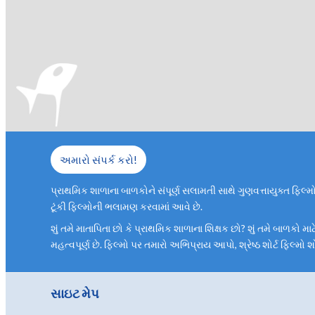
અમારો સંપર્ક કરો!
પ્રાથમિક શાળાના બાળકોને સંપૂર્ણ સલામતી સાથે ગુણવત્તાયુક્ત ફિલ્મ
ટૂંકી ફિલ્મોની ભલામણ કરવામાં આવે છે.
શું તમે માતાપિતા છો કે પ્રાથમિક શાળાના શિક્ષક છો? શું તમે બાળકો માટ
મહત્વપૂર્ણ છે. ફિલ્મો પર તમારો અભિપ્રાય આપો, શ્રેષ્ઠ શોર્ટ ફિલ્મો
સાઇટ મેપ