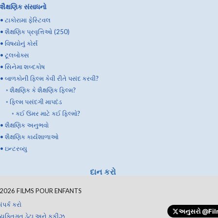
શૈક્ષણિક સંસાધનો
•
ટાકોરામા ફેસ્ટિવલ
•
શૈક્ષણિક પ્રવૃત્તિઓ (250)
•
વિષયોનું કોર્સ
•
ટૂલબોક્સ
•
સિનેમા શબ્દકોષ
•
બાળકોની ફિલ્મ કેવી રીતે પસંદ કરવી?
◦
શૈક્ષણિક કે શૈક્ષણિક ફિલ્મ?
◦
ફિલ્મ પસંદગી માપદંડ
◦
કઈ ઉંમર માટે કઈ ફિલ્મો?
•
શૈક્ષણિક અનુભવો
•
શૈક્ષણિક કાર્યશાળાઓ
•
ઇન્ટરવ્યુ
દાન કરો
2026
FILMS POUR ENFANTS
ંપર્ક કરો
અનુસરો
@Fil
્યક્તિગત ડેટા અને કૂકીઝ