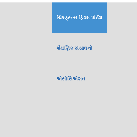
ચિલ્ડ્રન્સ ફિલ્મ પોર્ટલ
શૈક્ષણિક સંસાધનો
એસોસિએશન