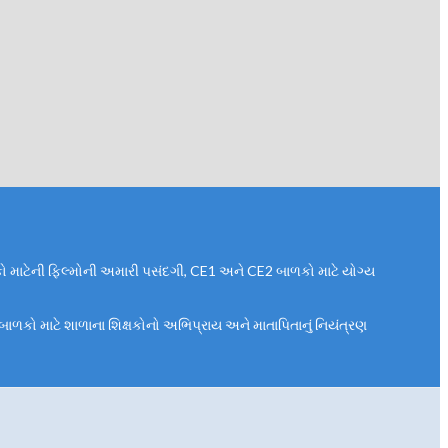
બાળકો માટેની ફિલ્મોની અમારી પસંદગી, CE1 અને CE2 બાળકો માટે યોગ્ય
 છો? બાળકો માટે શાળાના શિક્ષકોનો અભિપ્રાય અને માતાપિતાનું નિયંત્રણ