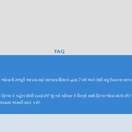
FAQ
ો જોવાની મંજૂરી આપવા માટે શાળાના શિક્ષકો દ્વારા 7 વર્ષ અને તેથી વધુ ઉંમરના 
ે ફિલ્મ કે કાર્ટૂન શોધી રહ્યાં છો? શું તમે પરિવાર કે મિત્રો સાથે ફિલ્મ જોવા માંગો
 શોધવામાં અમારી મદદ કરો!