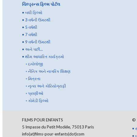
ચિલ્ડ્રન્સ ફિલ્મ પોર્ટલ
•
બધી ફિલ્મો
•
3 વર્ષની ઉંમરથી
•
5 વર્ષથી
•
7 વર્ષથી
•
9 વર્ષની ઉંમરથી
•
અને પછી...
•
થીમ આધારિત કાર્યક્રમો
◦
ઇકોલોજી
◦
નૈતિક અને નાગરિક શિક્ષણ
◦
મિત્રતા
◦
નૃત્ય અને કોરિયોગ્રાફી
◦
પ્રાણીઓ
◦
કોમેડી ફિલ્મો
FILMS POUR ENFANTS
©
5 Impasse du Petit Modèle, 75013 Paris
•
સ
info(at)films-pour-enfants(dot)com
•
વ