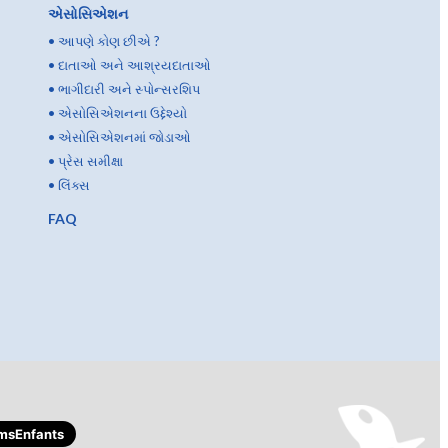
એસોસિએશન
•
આપણે કોણ છીએ ?
•
દાતાઓ અને આશ્રયદાતાઓ
•
ભાગીદારી અને સ્પોન્સરશિપ
•
એસોસિએશનના ઉદ્દેશ્યો
•
એસોસિએશનમાં જોડાઓ
•
પ્રેસ સમીક્ષા
•
લિંક્સ
FAQ
msEnfants