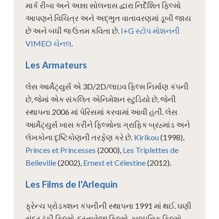
માર્ક રીબા અને અન્ના સોલનાસ દ્વારા નિર્દેશિત ફિલ્મો
આપણને વિચિત્ર અને અદ્ભુત વાતાવરણમાં ડૂબી જાય
છે અને બધી જ ઉત્તમ કવિતા છે.
I+G સ્ટોપ મોશનની
VIMEO ચેનલ
.
Les Armateurs
લેસ આર્મેટ્યુર્સ એ 3D/2D/લાઇવ ફિલ્મ નિર્માણ કંપની
છે, જેમાં એક સંકલિત એનિમેશન સ્ટુડિયો છે, જેની
સ્થાપના 2006 માં પેરિસમાં કરવામાં આવી હતી. લેસ
આર્મેટ્યુર્સ ખાસ કરીને ફિલ્મોના ગ્રાફિક બ્રહ્માંડ અને
લેખકોના દૃષ્ટિકોણની તરફેણ કરે છે.
Kirikou
(1998),
Princes et Princesses
(2000),
Les Triplettes de
Belleville
(2002),
Ernest et Célestine
(2012).
Les Films de l'Arlequin
ફ્રેન્ચ પ્રોડક્શન કંપનીની સ્થાપના 1991 માં થઈ. ઘણી
સુંદર ટૂંકી ફિલ્મો, દસ્તાવેજી ફિલ્મો, કાલ્પનિક ફિલ્મો