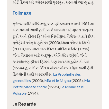
શોર્ટ ફિલ્મ માટે ઓસ્કારથી પુરસ્કૃત કરવામાં આવ્યું હતું.
Folimage
ફ્રેન્ચ ઑડિઓવિઝ્યુઅલ પ્રોડક્શન કંપની 1981 માં
બનાવવામાં આવી હતી અને બાળકો માટે ગુણવત્તાયુક્ત
ટૂંકી અને ફીચર ફિલ્મોના નિર્માણમાં વિશેષતા ધરાવે છે. ધ
પ્રોફેસી ઓફ ધ ફ્રોગ્સ (2003), મિયા એન્ડ ધ મિગૌ
(2008), બાળકોને માય લિટલ ડાર્લિંગ પ્લેનેટ (1996)
જેવા વિચારવા માટે અદ્ભુત એનિમેટેડ શ્રેણી જેવી
અસાધારણ ફીચર ફિલ્મો, પણ માઈકલ ડુડોક ડી વિટ
(1994) દ્વારા દિગ્દર્શિત ધ મોન્ક એન્ડ ધ ફિશ જેવી ટૂંકી
ફિલ્મોની ઘણી માસ્ટરપીસ.
La Prophétie des
grenouilles
(2003),
Mia et le Migou
(2008),
Ma
Petite planète chérie
(1996),
Le Moine et le
Poisson
(1994).
Je Regarde