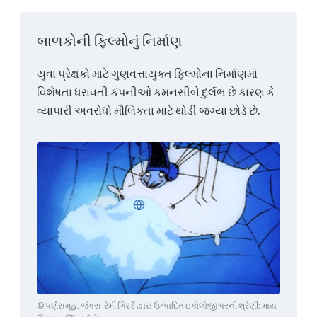
બાળકોની ફિલ્મોનું નિર્માણ
યુવા પ્રેક્ષકો માટે ગુણવત્તાયુક્ત ફિલ્મોના નિર્માણમાં
વિશેષતા ધરાવતી કંપનીઓ કમનસીબે દુર્લભ છે કારણ કે
વ્યાપારી અવરોધો મૌલિકતા માટે થોડી જગ્યા છોડે છે.
લોગ ઇન કરો
ગુજરાતી
© પર્ણસમૂહ. જેક્સ-રેમી ગિરર્ડ દ્વારા ઉત્પાદિત ઇકોલોજી પરની શ્રેણી: માય