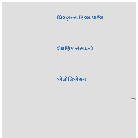
ચિલ્ડ્રન્સ ફિલ્મ પોર્ટલ
શૈક્ષણિક સંસાધનો
એસોસિએશન