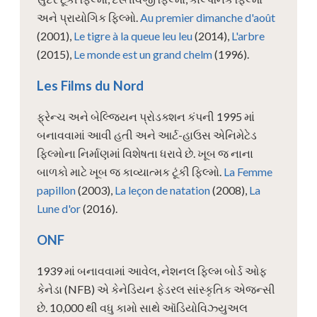
અને પ્રાયોગિક ફિલ્મો.
Au premier dimanche d'août
(2001),
Le tigre à la queue leu leu
(2014),
L'arbre
(2015),
Le monde est un grand chelm
(1996).
Les Films du Nord
ફ્રેન્ચ અને બેલ્જિયન પ્રોડક્શન કંપની 1995 માં
બનાવવામાં આવી હતી અને આર્ટ-હાઉસ એનિમેટેડ
ફિલ્મોના નિર્માણમાં વિશેષતા ધરાવે છે. ખૂબ જ નાના
બાળકો માટે ખૂબ જ કાવ્યાત્મક ટૂંકી ફિલ્મો.
La Femme
papillon
(2003),
La leçon de natation
(2008),
La
Lune d'or
(2016).
ONF
1939 માં બનાવવામાં આવેલ, નેશનલ ફિલ્મ બોર્ડ ઓફ
કેનેડા (NFB) એ કેનેડિયન ફેડરલ સાંસ્કૃતિક એજન્સી
છે. 10,000 થી વધુ કામો સાથે ઑડિયોવિઝ્યુઅલ