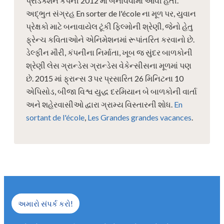
પ્રોડક્શન કંપની 2012 માં બનાવવામાં આવી હતી.
અદ્ભુત સંગ્રહ En sorter de l'école ના મૂળ પર, યુવાન
પ્રેક્ષકો માટે બનાવાયેલ ટૂંકી ફિલ્મોની શ્રેણી, જેનો હેતુ
ફ્રેન્ચ કવિતાઓને એનિમેશનમાં રૂપાંતરિત કરવાનો છે.
ડેલ્ફીન મૌરી, કંપનીના નિર્માતા, ખૂબ જ સુંદર બાળકોની
શ્રેણી લેસ ગ્રાન્ડેસ ગ્રાન્ડેસ વેકેન્સીસના મૂળમાં પણ
છે. 2015 માં ફ્રાન્સ 3 પર પ્રસારિત 26 મિનિટના 10
એપિસોડ, બીજા વિશ્વ યુદ્ધ દરમિયાન બે બાળકોની વાર્તા
અને શહેરવાસીઓ દ્વારા ગ્રામ્ય વિસ્તારની શોધ.
En
sortant de l'école
,
Les Grandes grandes vacances
.
અમારો સંપર્ક કરો!