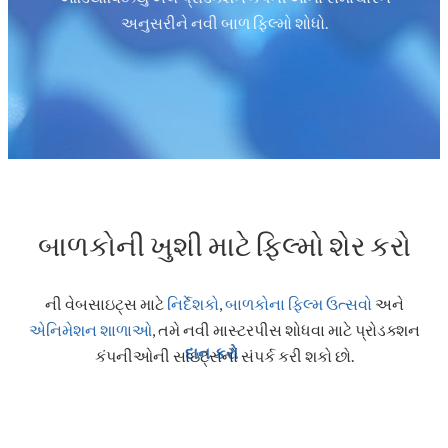
અનુસરીને નવી બાળ ફિલ્મો શોધો.
બાળકોની ખુશી માટે ફિલ્મો શેર કરો
ની વેબસાઇટ્સ માટે
નિર્દેશકો
,
બાળકોના ફિલ્મ ઉત્સવો
અને
એનિમેશન શાળાઓ
,
તમે નવી માસ્ટરપીસ શોધવા માટે પ્રોડક્શન
દાન કરો
કંપનીઓની સાઇટ્સનો સંપર્ક કરી શકો છો.