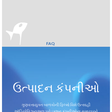
FAQ
ઉત્પાદન કંપનીઓ
ગુણવત્તાયુક્ત બાળકોની ફિલ્મો વિશે ઉત્સાહી
ઑડિયોવિઝ્યુઅલ પ્રોડક્શન કંપનીઓના સમાચારને