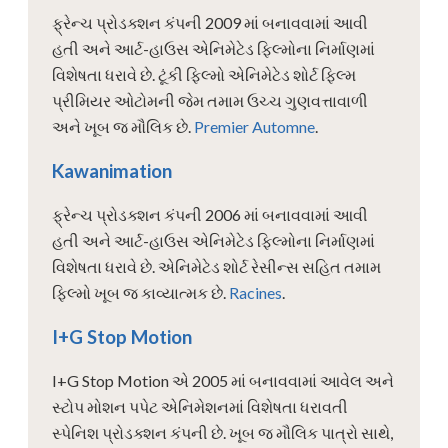
ફ્રેન્ચ પ્રોડક્શન કંપની 2009 માં બનાવવામાં આવી
હતી અને આર્ટ-હાઉસ એનિમેટેડ ફિલ્મોના નિર્માણમાં
વિશેષતા ધરાવે છે. ટૂંકી ફિલ્મો એનિમેટેડ શોર્ટ ફિલ્મ
પ્રીમિયર ઓટોમની જેમ તમામ ઉચ્ચ ગુણવત્તાવાળી
અને ખૂબ જ મૌલિક છે.
Premier Automne
.
Kawanimation
ફ્રેન્ચ પ્રોડક્શન કંપની 2006 માં બનાવવામાં આવી
હતી અને આર્ટ-હાઉસ એનિમેટેડ ફિલ્મોના નિર્માણમાં
વિશેષતા ધરાવે છે. એનિમેટેડ શોર્ટ રેસીન્સ સહિત તમામ
ફિલ્મો ખૂબ જ કાવ્યાત્મક છે.
Racines
.
I+G Stop Motion
I+G Stop Motion એ 2005 માં બનાવવામાં આવેલ અને
સ્ટોપ મોશન પપેટ એનિમેશનમાં વિશેષતા ધરાવતી
સ્પેનિશ પ્રોડક્શન કંપની છે. ખૂબ જ મૌલિક પાત્રો સાથે,