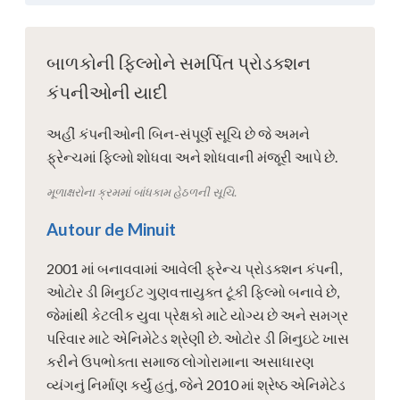
બાળકોની ફિલ્મોને સમર્પિત પ્રોડક્શન
કંપનીઓની યાદી
અહીં કંપનીઓની બિન-સંપૂર્ણ સૂચિ છે જે અમને
ફ્રેન્ચમાં ફિલ્મો શોધવા અને શોધવાની મંજૂરી આપે છે.
મૂળાક્ષરોના ક્રમમાં બાંધકામ હેઠળની સૂચિ.
Autour de Minuit
2001 માં બનાવવામાં આવેલી ફ્રેન્ચ પ્રોડક્શન કંપની,
ઓટોર ડી મિનુઈટ ગુણવત્તાયુક્ત ટૂંકી ફિલ્મો બનાવે છે,
જેમાંથી કેટલીક યુવા પ્રેક્ષકો માટે યોગ્ય છે અને સમગ્ર
પરિવાર માટે એનિમેટેડ શ્રેણી છે. ઓટોર ડી મિનુઇટે ખાસ
કરીને ઉપભોક્તા સમાજ લોગોરામાના અસાધારણ
વ્યંગનું નિર્માણ કર્યું હતું, જેને 2010 માં શ્રેષ્ઠ એનિમેટેડ