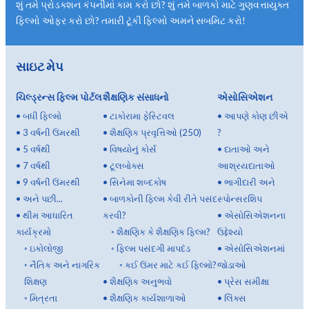
શું તમે પ્રોડક્શન કંપનીમાં કામ કરો છો? શું તમે બાળકો માટે ગુણવત્તાયુક્ત
ફિલ્મો ઓફર કરો છો? તમારી ટૂંકી ફિલ્મો અમને સબમિટ કરો!
સાઇટ મેપ
ચિલ્ડ્રન્સ ફિલ્મ પોર્ટલ
શૈક્ષણિક સંસાધનો
એસોસિએશન
•
બધી ફિલ્મો
•
ટાકોરામા ફેસ્ટિવલ
•
આપણે કોણ છીએ
•
3 વર્ષની ઉંમરથી
•
શૈક્ષણિક પ્રવૃત્તિઓ (250)
?
•
5 વર્ષથી
•
વિષયોનું કોર્સ
•
દાતાઓ અને
•
7 વર્ષથી
•
ટૂલબોક્સ
આશ્રયદાતાઓ
•
9 વર્ષની ઉંમરથી
•
સિનેમા શબ્દકોષ
•
ભાગીદારી અને
•
અને પછી...
•
બાળકોની ફિલ્મ કેવી રીતે પસંદ
સ્પોન્સરશિપ
•
થીમ આધારિત
કરવી?
•
એસોસિએશનના
કાર્યક્રમો
◦
શૈક્ષણિક કે શૈક્ષણિક ફિલ્મ?
ઉદ્દેશ્યો
◦
ઇકોલોજી
◦
ફિલ્મ પસંદગી માપદંડ
•
એસોસિએશનમાં
◦
નૈતિક અને નાગરિક
◦
કઈ ઉંમર માટે કઈ ફિલ્મો?
જોડાઓ
શિક્ષણ
•
શૈક્ષણિક અનુભવો
•
પ્રેસ સમીક્ષા
◦
મિત્રતા
•
શૈક્ષણિક કાર્યશાળાઓ
•
લિંક્સ