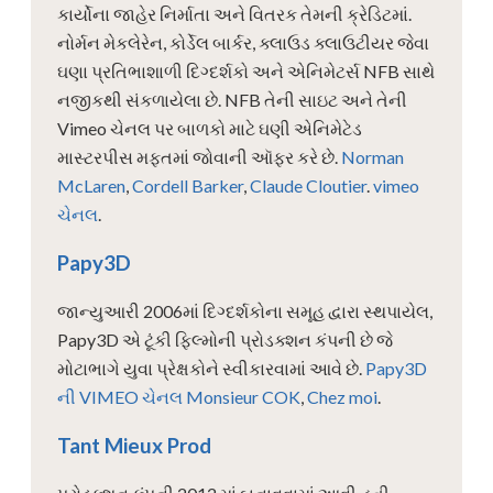
કાર્યોના જાહેર નિર્માતા અને વિતરક તેમની ક્રેડિટમાં.
નોર્મન મેકલેરેન, કોર્ડેલ બાર્કર, ક્લાઉડ ક્લાઉટીયર જેવા
ઘણા પ્રતિભાશાળી દિગ્દર્શકો અને એનિમેટર્સ NFB સાથે
નજીકથી સંકળાયેલા છે. NFB તેની સાઇટ અને તેની
Vimeo ચેનલ પર બાળકો માટે ઘણી એનિમેટેડ
માસ્ટરપીસ મફતમાં જોવાની ઑફર કરે છે.
Norman
McLaren
,
Cordell Barker
,
Claude Cloutier
.
vimeo
ચેનલ
.
Papy3D
જાન્યુઆરી 2006માં દિગ્દર્શકોના સમૂહ દ્વારા સ્થપાયેલ,
Papy3D એ ટૂંકી ફિલ્મોની પ્રોડક્શન કંપની છે જે
મોટાભાગે યુવા પ્રેક્ષકોને સ્વીકારવામાં આવે છે.
Papy3D
ની VIMEO ચેનલ
Monsieur COK
,
Chez moi
.
Tant Mieux Prod