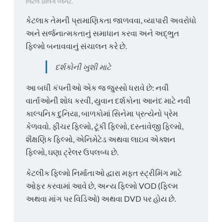
લિટલ ડાર્લિંગ પ્લેનેટ.
કેટલાક તેમની પ્રામાણિકતા જાળવવા, વ્યાપારી અવરોધો
અને સર્જનાત્મકતાનું સમાધાન કરવા અને અદ્ભુત
ફિલ્મો બનાવવાનું સંચાલન કરે છે.
દર્શકોની ખુશી માટે
આ બધી કંપનીઓ એક જ જુસ્સો ધરાવે છે: નવી
વાર્તાઓની શોધ કરવી, યુવાન દર્શકોના આનંદ માટે નવી
કાલ્પનિક દુનિયા, બાળકોમાં સિનેમા પ્રત્યેનો પ્રેમ
કેળવવો. ફીચર ફિલ્મો, ટૂંકી ફિલ્મો, દસ્તાવેજી ફિલ્મો,
શૈક્ષણિક ફિલ્મો, એનિમેટેડ અથવા લાઇવ એક્શન
ફિલ્મો, ઘણા ટ્રેલર ઉપલબ્ધ છે.
કેટલીક ફિલ્મો નિર્માતાઓ દ્વારા મફત સ્ટ્રીમિંગ માટે
ઓફર કરવામાં આવે છે, અન્ય ફિલ્મો VOD (ફિલ્મ
અથવા માંગ પર વિડિઓ) અથવા DVD પર હોય છે.