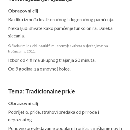
Obrazovni cilj
Razlika između kratkoročnog i dugoročnog pamćenja.
Neka ljudi shvate kako pamćenje funkcionira. Daleka
sjećanja.
© Škola Émile Cohl. Kratki film Jeremyja Guitera o sjećanjima: Na
tračnicama, 2011.
Izbor od 4 filma ukupnog trajanja 20 minuta.
Od 9 godina, za osnovnoškolce.
Tema
:
Tradicionalne priče
Obrazovni cilj
Podrijetlo, priče, strahovi predaka od prirode i
nepoznatog.
Ponovno pregledavanje popularnih priča, izmišljanje novih