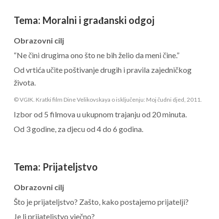
Tema
:
Moralni i građanski odgoj
Obrazovni cilj
“Ne čini drugima ono što ne bih želio da meni čine.”
Od vrtića učite poštivanje drugih i pravila zajedničkog
života.
© VGIK. Kratki film Dine Velikovskaya o isključenju: Moj čudni djed, 2011.
Izbor od 5 filmova u ukupnom trajanju od 20 minuta.
Od 3 godine, za djecu od 4 do 6 godina.
Tema
:
Prijateljstvo
Obrazovni cilj
Što je prijateljstvo? Zašto, kako postajemo prijatelji?
Je li prijateljstvo vječno?