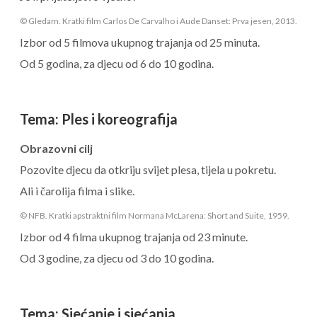
© Gledam. Kratki film Carlos De Carvalho i Aude Danset: Prva jesen, 2013.
Izbor od 5 filmova ukupnog trajanja od 25 minuta.
Od 5 godina, za djecu od 6 do 10 godina.
Tema
:
Ples i koreografija
Obrazovni cilj
Pozovite djecu da otkriju svijet plesa, tijela u pokretu.
Ali i čarolija filma i slike.
© NFB. Kratki apstraktni film Normana McLarena: Short and Suite, 1959.
Izbor od 4 filma ukupnog trajanja od 23 minute.
Od 3 godine, za djecu od 3 do 10 godina.
Tema
:
Sjećanje i sjećanja