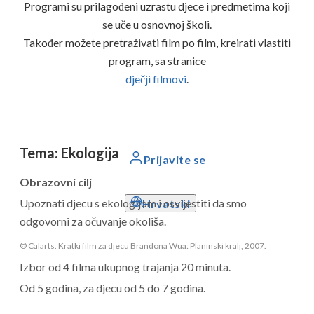
Programi su prilagođeni uzrastu djece i predmetima koji
se uče u osnovnoj školi.
Također možete pretraživati ​​film po film, kreirati vlastiti
program, sa stranice
dječji filmovi
.
Tema
:
Ekologija
Prijavite se
Obrazovni cilj
Upoznati djecu s ekologijom i osvijestiti da smo
Hrvatski
odgovorni za očuvanje okoliša.
© Calarts. Kratki film za djecu Brandona Wua: Planinski kralj, 2007.
Izbor od 4 filma ukupnog trajanja 20 minuta.
Od 5 godina, za djecu od 5 do 7 godina.