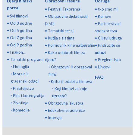
Dječji filmski
Obrazovni resursi
Udruga
portal
•
Festival Takorama
•
tko smo mi
•
Svi filmovi
•
Obrazovne djelatnosti
•
Kumovi
•
Od 3 godine
(250)
•
Partnerstva i
•
Od 5 godina
•
Tematski tečaj
sponzorstva
•
Od 7 godina
•
Kutija s alatima
•
Ciljevi udruge
•
Od 9 godina
•
Pojmovnik kinematografije
•
Pridružite se
•
I nakon...
•
Kako odabrati film za
udruzi
•
Tematski programi
djecu?
•
Pregled tiska
◦
Ekologija
◦
Obrazovni ili obrazovni
•
Linkovi
◦
Moralni i
film?
FAQ
građanski odgoj
◦
Kriteriji odabira filmova
◦
Prijateljstvo
◦
Koji filmovi za koje
◦
Ples i koreografija
uzraste?
◦
Životinje
•
Obrazovna iskustva
◦
Komedije
•
Edukativne radionice
•
Intervjui