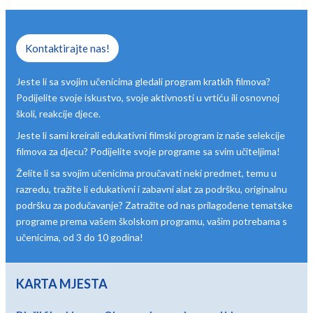
Kontaktirajte nas!
Jeste li sa svojim učenicima gledali program kratkih filmova?
Podijelite svoje iskustvo, svoje aktivnosti u vrtiću ili osnovnoj
školi, reakcije djece.
Jeste li sami kreirali edukativni filmski program iz naše selekcije
filmova za djecu? Podijelite svoje programe sa svim učiteljima!
Želite li sa svojim učenicima proučavati neki predmet, temu u
razredu, tražite li edukativni i zabavni alat za podršku, originalnu
podršku za podučavanje? Zatražite od nas prilagođene tematske
programe prema vašem školskom programu, vašim potrebama s
učenicima, od 3 do 10 godina!
KARTA MJESTA