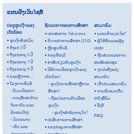
ແຜນຜັງເວັບໄຊທ໌
ປະຕູຮູບເງົາຂອງ
ຊັບພະຍາກອນການສຶກສາ
ສະມາຄົມ
ເດັກນ້ອຍ
•
ເທດສະການ Takorama
•
ພວກເຮົາແມ່ນໃຜ?
•
ຮູບເງົາທັງຫມົດ
•
ກິດ​ຈະ​ກໍາ​ການ​ສຶກ​ສາ (250​)
•
ຜູ້ໃຫ້ທຶນແລະຜູ້ອຸ
•
ຕັ້ງແຕ່ 3 ປີ
•
ຫຼັກສູດຫົວຂໍ້
ປະຖໍາ
•
ຕັ້ງແຕ່ອາຍຸ 5 ປີ
•
ກ່ອງເຄື່ອງມື
•
ຫຸ້ນສ່ວນແລະການ
•
ຕັ້ງແຕ່ອາຍຸ 7 ປີ
•
ຄຳສັບກ່ຽວກັບຮູບເງົາ
ສະໜັບສະໜຸນ
•
ຕັ້ງແຕ່ອາຍຸ 9 ປີ
•
ວິທີການເລືອກຮູບເງົາຂອງ
•
ຈຸດປະສົງຂອງ
•
ແລະຫຼັງຈາກ ...
ເດັກນ້ອຍ?
ສະມາຄົມ
•
ໂຄງການຫົວຂໍ້
◦
ຮູບເງົາການສຶກສາຫຼືການ
•
ເຂົ້າຮ່ວມສະມາຄົມ
◦
ນິເວດວິທະຍາ
ສຶກສາ?
•
ການທົບທວນຄືນ
◦
ການສຶກສາດ້ານ
◦
ເງື່ອນໄຂການຄັດເລືອກ
ຫນັງສືພິມ
ຈັນຍາບັນ ແລະ
ຮູບເງົາ
•
ລິ້ງຄ໌
ພົນລະເມືອງ
◦
ຮູບເງົາສໍາລັບອາຍຸໃດ?
FAQ
◦
ມິດຕະພາບ
•
ປະສົບການການສຶກສາ
◦
ເຕັ້ນ ແລະ
•
ກອງປະຊຸມການສຶກສາ
choreography
•
ການສໍາພາດ