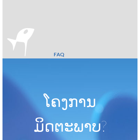
FAQ
ໂຄງການ
ມິດຕະພາບ?