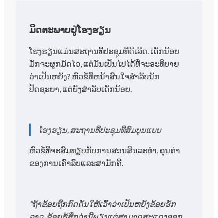
ມິດຕະພາບຢູ່ໂຮງຮຽນ
ໂຮງຮຽນແມ່ນສະຖານທີ່ປະຊຸມທີ່ດີເລີດ. ເດັກນ້ອຍ
ມັກຈະຜູກມັດໄວ, ແຕ່ມັນເປັນໄປໄດ້ທີ່ຈະອະທິບາຍ
ວ່າເປັນຫຍັງ? ຫົວຂໍ້ທີ່ຫນ້າສົນໃຈສໍາລັບນັກ
ປັດຊະຍາ, ແຕ່ຍັງສໍາລັບເດັກນ້ອຍ.
ໂຮງຮຽນ, ສະຖານທີ່ປະຊຸມທີ່ສົມບູນແບບ
ຫົວ​ຂໍ້​ທີ່​ຈະ​ສົມ​ທຽບ​ກັບ​ການ​ສອນ​ສິນ​ລະ​ທໍາ​, ຄຸນ​ຄ່າ​
ຂອງ​ການ​ເຄົາ​ລົບ​ແລະ​ສາ​ມັກ​ຄີ​.
"ຖ້າຂ້ອຍຖືກກົດດັນໃຫ້ເວົ້າວ່າເປັນຫຍັງຂ້ອຍຮັກ
ລາວ, ຂ້ອຍຮູ້ສຶກວ່ານີ້ພຽງແຕ່ສາມາດສະແດງອອກ