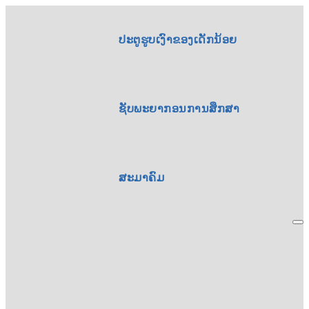
ປະຕູຮູບເງົາຂອງເດັກນ້ອຍ
ຊັບພະຍາກອນການສຶກສາ
ສະມາຄົມ