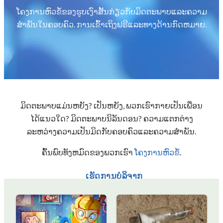
ໂຄງການຫົວຂໍ້ຂອງຮູບເງົາສັ້ນກ່ຽວກັບມິດຕະພາບແລະຄວາມ
ສໍາພັນໃນຄອບຄົວ. ການ​ເຂົ້າ​ເຖິງ​ຟຣີ​ແລະ​ທາງ​ດ້ານ​ກົດ​ຫມາຍ​.
ມິດຕະພາບແມ່ນຫຍັງ? ເປັນຫຍັງ, ພວກເຮົາກາຍເປັນເພື່ອນ
ໄດ້ແນວໃດ? ມິດຕະພາບນິລັນດອນ? ຄວາມແຕກຕ່າງ
ລະຫວ່າງຄວາມເປັນມິດກັບຄອບຄົວແລະຄວາມສໍາພັນ.
ຄົ້ນພົບທັງຫມົດຂອງພວກເຮົາ
ໂຄງການຫົວຂໍ້
.
ເຮັດການບໍລິຈາກ