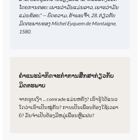
ໂດຍການຕອບ: ເພາະວ່າມັນແມ່ນລາວ, ເພາະວ່າມັນ
ແມ່ນຂ້ອຍ." — ບົດ​ຄວາມ, ຂ້າ​ພະ​ເຈົ້າ, 28, ກ່ຽວ​ກັບ​
ມິດ​ຕະ​ພາບ​ຂອງ Michel Eyquem de Montaigne,
1580.
ຄໍາແນະນໍາກິດຈະກໍາການສຶກສາກ່ຽວກັບ
ມິດຕະພາບ
ຈາກຮູບເງົາ ... comrade ແມ່ນຫຍັງ? ເຮົາຮູ້ໄດ້ແນວ
ໃດວ່າເຮົາເປັນໝູ່ກັນ? ການເປັນເພື່ອນຕ້ອງໃຊ້ເວລາ
ບໍ? ມັນຈໍາເປັນຕ້ອງມີຫມູ່ເພື່ອນຫຼືແຟນ?