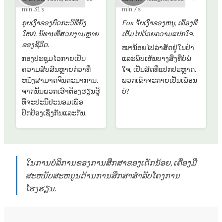
min 31 s
min 7 s
ຮູບເງົາຂອງບົດກະວີທີ່ຍິ່ງ
Fox ຈັບເງົາຂອງຫນູ, ເລື່ອງທີ່
ໃຫຍ່, ນິທານທີ່ສວຍງາມຫຼາຍ
ເຕັມໄປດ້ວຍຄວາມແປກໃຈ.
ຂອງຊີວິດ.
ໝາ​ນ້ອຍ​ໄປ​ລ່າ​ສັດ​ຢູ່​ໃນ​ປ່າ​
ກອງ​ປະ​ຊຸມ​ໄວ​ກາຍ​ເປັນ​
ແລະ​ພົບ​ເຫັນ​ບາງ​ສິ່ງ​ທີ່​ບໍ່​ພໍ​
ຄວາມ​ສັບ​ສົນ​ຫຼາຍ​ກ​່​ວາ​ທີ່​
ໃຈ, ເປັນ​ສັດ​ທີ່​ແປກ​ປະຫຼາດ.
ຫນຶ່ງ​ສາ​ມາດ​ຈິນ​ຕະ​ນາ​ການ​.
ພວກເຂົາຈະກາຍເປັນເພື່ອນ
ຈາກນັ້ນພວກເຮົາຕ້ອງຮຽນຮູ້
ບໍ?
ທີ່ຈະປະນີປະນອມເພື່ອ
ປົກປ້ອງເຊິ່ງກັນແລະກັນ.
ໃນການບໍລິການຂອງການສຶກສາຂອງເດັກນ້ອຍ, ເຄື່ອງມື
ສະຫນັບສະຫນູນດ້ານການສຶກສາສໍາລັບໂຄງການ
ໂຮງຮຽນ.