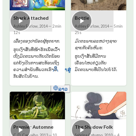
Shark Attached
Bottle
Ashley Farlow
,
2014
—
2 min
Ashley Farlow
,
2014
—
5 min
12 s
25 s
ເລື່ອງຂອງປານ້ອຍຜູ້ທຸກຍາກ.
ມິດຕະພາບລະຫວ່າງຊາຍ
ຊາຍກັບຄົນຫິມະ.
ຮູບເງົາສັ້ນທີ່ໜ້າຮັກເພື່ອເວົ້າ
ເຖິງມິດຕະພາບກັບເດັກນ້ອຍ
ຮູບເງົາສັ້ນທີ່ມີການ
ແຕ່ຍັງເປັນການສະທ້ອນເຖິງ
ເຄື່ອນໄຫວກ່ຽວກັບ
ເຂົ້າສູ່ລະບົບ
ຄວາມສຳພັນທີ່ພວກເຮົາມີ
ມິດຕະພາບທີ່ເປັນໄປບໍ່ໄດ້.
ກັບສັດໃນບ້ານ.
ລາວ
Premier Automne
The Shadow Folk
C. D. Carvalho
,
2013
—
10
Sabrina Cotugno
,
2010
—
4