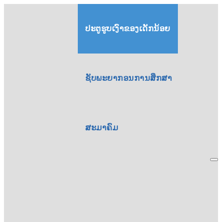
ປະຕູຮູບເງົາຂອງເດັກນ້ອຍ
ຊັບພະຍາກອນການສຶກສາ
ສະມາຄົມ