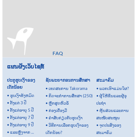
FAQ
ແຜນຜັງເວັບໄຊທ໌
ປະຕູຮູບເງົາຂອງ
ຊັບພະຍາກອນການສຶກສາ
ສະມາຄົມ
ເດັກນ້ອຍ
•
ເທດສະການ Takorama
•
ພວກເຮົາແມ່ນໃຜ?
•
ຮູບເງົາທັງຫມົດ
•
ກິດ​ຈະ​ກໍາ​ການ​ສຶກ​ສາ (250​)
•
ຜູ້ໃຫ້ທຶນແລະຜູ້ອຸ
•
ຕັ້ງແຕ່ 3 ປີ
•
ຫຼັກສູດຫົວຂໍ້
ປະຖໍາ
•
ຕັ້ງແຕ່ອາຍຸ 5 ປີ
•
ກ່ອງເຄື່ອງມື
•
ຫຸ້ນສ່ວນແລະການ
•
ຕັ້ງແຕ່ອາຍຸ 7 ປີ
•
ຄຳສັບກ່ຽວກັບຮູບເງົາ
ສະໜັບສະໜຸນ
•
ຕັ້ງແຕ່ອາຍຸ 9 ປີ
•
ວິທີການເລືອກຮູບເງົາຂອງ
•
ຈຸດປະສົງຂອງ
•
ແລະຫຼັງຈາກ ...
ເດັກນ້ອຍ?
ສະມາຄົມ