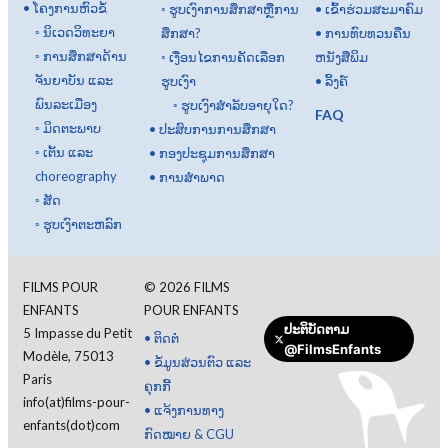
•
ໂຄງການຫົວຂໍ້
◦
ຮູບເງົາການສຶກສາຫຼືການ
•
ເຂົ້າຮ່ວມສະມາຄົມ
◦
ນິເວດວິທະຍາ
ສຶກສາ?
•
ການທົບທວນຄືນ
◦
ການສຶກສາດ້ານ
◦
ເງື່ອນໄຂການຄັດເລືອກ
ຫນັງສືພິມ
ຈັນຍາບັນ ແລະ
ຮູບເງົາ
•
ລິ້ງຄ໌
ພົນລະເມືອງ
◦
ຮູບເງົາສໍາລັບອາຍຸໃດ?
FAQ
◦
ມິດຕະພາບ
•
ປະສົບການການສຶກສາ
◦
ເຕັ້ນ ແລະ
•
ກອງປະຊຸມການສຶກສາ
choreography
•
ການສໍາພາດ
◦
ສັດ
◦
ຮູບເງົາຕະຫລົກ
FILMS POUR
©
2026
FILMS
ENFANTS
POUR ENFANTS
ປະຕິບັດຕາມ
5 Impasse du Petit
•
ຕິດຕໍ່
@FilmsEnfants
ເຮັດການບໍລິຈາກ
Modèle, 75013
•
ຂໍ້ມູນສ່ວນຕົວ ແລະ
Paris
ຄຸກກີ້
info(at)films-pour-
•
ແຈ້ງການທາງ
enfants(dot)com
ກົດໝາຍ & CGU