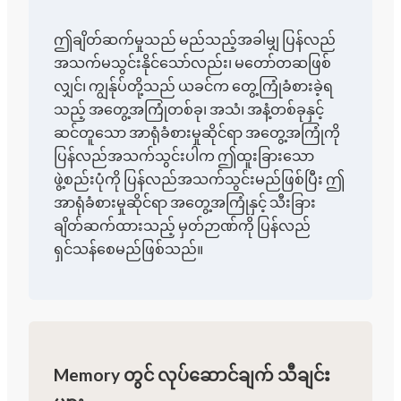
ဤချိတ်ဆက်မှုသည် မည်သည့်အခါမျှ ပြန်လည်
အသက်မသွင်းနိုင်သော်လည်း၊ မတော်တဆဖြစ်
လျှင်၊ ကျွန်ုပ်တို့သည် ယခင်က တွေ့ကြုံခံစားခဲ့ရ
သည့် အတွေ့အကြုံတစ်ခု၊ အသံ၊ အနံ့တစ်ခုနှင့်
ဆင်တူသော အာရုံခံစားမှုဆိုင်ရာ အတွေ့အကြုံကို
ပြန်လည်အသက်သွင်းပါက ဤထူးခြားသော
ဖွဲ့စည်းပုံကို ပြန်လည်အသက်သွင်းမည်ဖြစ်ပြီး ဤ
အာရုံခံစားမှုဆိုင်ရာ အတွေ့အကြုံနှင့် သီးခြား
ချိတ်ဆက်ထားသည့် မှတ်ဉာဏ်ကို ပြန်လည်
ရှင်သန်စေမည်ဖြစ်သည်။
Memory တွင် လုပ်ဆောင်ချက် သီချင်း