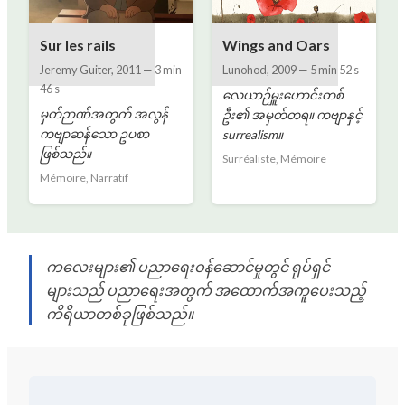
Sur les rails
Wings and Oars
Jeremy Guiter
,
2011
—
3 min
Lunohod
,
2009
—
5 min 52 s
46 s
လေယာဉ်မှူးဟောင်းတစ်
မှတ်ဉာဏ်အတွက် အလွန်
ဦး၏ အမှတ်တရ။ ကဗျာနှင့်
ကဗျာဆန်သော ဥပစာ
surrealism။
ဖြစ်သည်။
Surréaliste, Mémoire
Mémoire, Narratif
ကလေးများ၏ ပညာရေးဝန်ဆောင်မှုတွင် ရုပ်ရှင်
များသည် ပညာရေးအတွက် အထောက်အကူပေးသည့်
ကိရိယာတစ်ခုဖြစ်သည်။