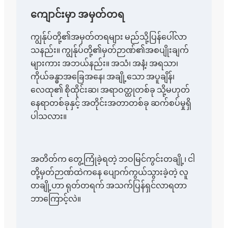
ကျောင်းမှာ အမှတ်တရ
ကျွန်ုပ်တို့၏အမှတ်တရများ မည်သို့ပြန်ပေါ်လာ
သနည်း။ ကျွန်ုပ်တို့၏မှတ်ဉာဏ်၏အစပျိုးချက်
များကား အဘယ်နည်း။ အသံ၊ အနံ့၊ အရသာ၊
ကိုယ်ခန္ဓာအခြေအနေ၊ အချို့သော အပူချိန်၊
လေထု၏ စိုထိုင်းဆ၊ အရာဝတ္ထုတစ်ခု သို့မဟုတ်
နေရာတစ်ခုနှင့် အတိုင်းအတာတစ်ခု ဆက်စပ်မှုရှိ
ပါသလား။
အတိတ်က တွေ့ကြုံခဲ့ရတဲ့ ဘဝမြင်ကွင်းတချို့၊ ငါ
တို့မှတ်ဉာဏ်ထဲကနေ ပျောက်ကွယ်သွားခဲ့တဲ့ လူ
တချို့ဟာ ရုတ်တရက် အသက်ပြန်ရှင်လာရတာ
ဘာကြောင့်လဲ။