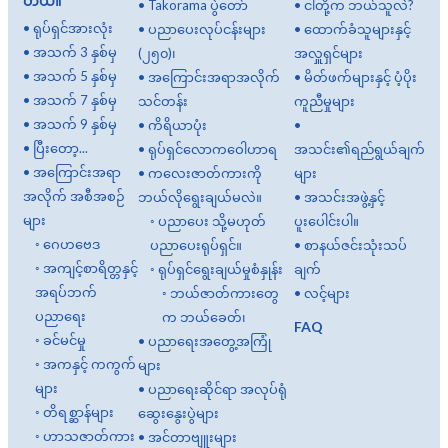
တယ်။
•
Takorama ပွဲတော်
•
ငါတို့က ဘယ်သူလဲ?
•
ရုပ်ရှင်အားလုံး
•
ပညာပေးလုပ်ငန်းများ
•
ထောက်ခံသူများနှင့်
•
အသက် 3 နှစ်မှ
(၂၅၀)၊
အလှူရှင်များ
•
အသက် 5 နှစ်မှ
•
အကြောင်းအရာအလိုက်
•
မိတ်ဖက်များနှင့် ပံ့ပိုး
•
အသက် 7 နှစ်မှ
သင်တန်း
ကူညီမှုများ
•
အသက် 9 နှစ်မှ
•
ကိရိယာပုံး
•
•
ပြီးတော့...
•
ရုပ်ရှင်လောကဝေါဟာရ
အသင်း၏ရည်ရွယ်ချက်
•
အကြောင်းအရာ
•
ကလေးဇာတ်ကားကို
များ
အလိုက် အစီအစဉ်
ဘယ်လိုရွေးချယ်မလဲ။
•
အသင်းအဖွဲ့နှင့်
များ
◦
ပညာပေး သို့မဟုတ်
ပူးပေါင်းပါ။
◦
ဂေဟဗေဒ
ပညာပေးရုပ်ရှင်။
•
စာနယ်ဇင်းသုံးသပ်
◦
အကျင့်စာရိတ္တနှင့်
◦
ရုပ်ရှင်ရွေးချယ်မှုစံနှုန်း
ချက်
အရပ်ဘက်
◦
ဘယ်ဇာတ်ကားတွေ
•
လင့်များ
ပညာရေး
က ဘယ်ခေတ်၊
FAQ
◦
ခင်မင်မှု
•
ပညာရေးအတွေ့အကြုံ
◦
အကနှင့် ကကွက်
များ
များ
•
ပညာရေးဆိုင်ရာ အလုပ်ရုံ
◦
တိရစ္ဆာန်များ
ဆွေးနွေးပွဲများ
◦
ဟာသဇာတ်ကား
•
အင်တာဗျူးများ