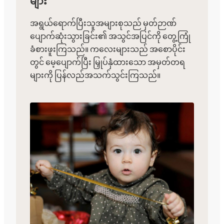
များ
အရွယ်ရောက်ပြီးသူအများစုသည် မှတ်ဉာဏ်
ပျောက်ဆုံးသွားခြင်း၏ အသွင်အပြင်ကို တွေ့ကြုံ
ခံစားဖူးကြသည်။ ကလေးများသည် အစောပိုင်း
တွင် မေ့ပျောက်ပြီး မြှုပ်နှံထားသော အမှတ်တရ
များကို ပြန်လည်အသက်သွင်းကြသည်။