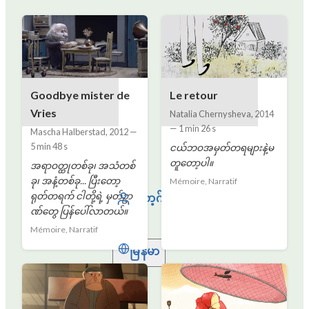
Goodbye mister de
Le retour
Vries
Natalia Chernysheva
,
2014
—
1 min 26 s
Mascha Halberstad
,
2012
—
5 min 48 s
ငယ်ဘဝအမှတ်တရများနဲ့မ
တူတော့ပါ။
အရာဝတ္ထုတစ်ခု၊ အသံတစ်
ခု၊ အနံ့တစ်ခု... ပြီးတော့
Mémoire, Narratif
ရုတ်တရက် ငါတို့ရဲ့ မှတ်ဥာ
လော့ဂ်အင်
ဏ်တွေ ပြန်ပေါ်လာတယ်။
Mémoire, Narratif
မြန်မာ