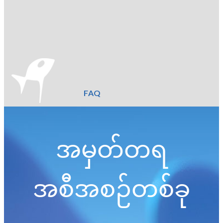
FAQ
အမှတ်တရ
အစီအစဉ်တစ်ခု