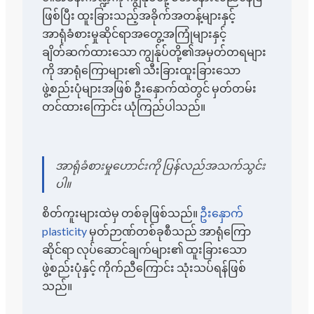
ဖြစ်ပြီး ထူးခြားသည့်အခိုက်အတန့်များနှင့်
အာရုံခံစားမှုဆိုင်ရာအတွေ့အကြုံများနှင့်
ချိတ်ဆက်ထားသော ကျွန်ုပ်တို့၏အမှတ်တရများ
ကို အာရုံကြောများ၏ သီးခြားထူးခြားသော
ဖွဲ့စည်းပုံများအဖြစ် ဦးနှောက်ထဲတွင် မှတ်တမ်း
တင်ထားကြောင်း ယုံကြည်ပါသည်။
အာရုံခံစားမှုဟောင်းကို ပြန်လည်အသက်သွင်း
ပါ။
စိတ်ကူးများထဲမှ တစ်ခုဖြစ်သည်။
ဦးနှောက်
plasticity
မှတ်ဉာဏ်တစ်ခုစီသည် အာရုံကြော
ဆိုင်ရာ လုပ်ဆောင်ချက်များ၏ ထူးခြားသော
ဖွဲ့စည်းပုံနှင့် ကိုက်ညီကြောင်း သုံးသပ်ရန်ဖြစ်
သည်။