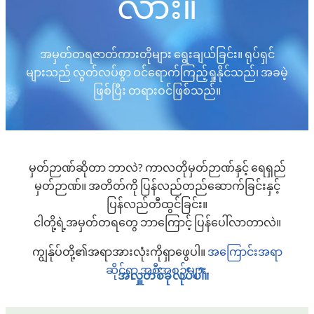
လား။
အမှတ်တရဇာတ်ကားတိုများ ရွေးချယ်ခြင်း။ ရုပ်ရှင်
များသည် လွတ်လပ်စွာ ဝင်ရောက်ကြည့်ရှုနိုင်သည်၊ အခမဲ့
ဖြစ်ပြီး တရားဝင်ဖြစ်သည်။
မှတ်ဉာဏ်ဆိုတာ ဘာလဲ? ကာလတိုမှတ်ဉာဏ်နှင့် ရေရှည်
မှတ်ဉာဏ်။ အတိတ်ကို ပြန်လည်တည်ဆောက်ခြင်းနှင့်
ပြန်လည်တီထွင်ခြင်း။
ငါတို့ရဲ့အမှတ်တရတွေ ဘာကြောင့် ပြန်ပေါ်လာတာလဲ။
ကျွန်ုပ်တို့၏အရာအားလုံးကိုရှာဖွေပါ။
အကြောင်းအရာ
ဆိုင်ရာ အစီအစဉ်များ
.
အလှူတစ်ခုလုပ်ပါ။