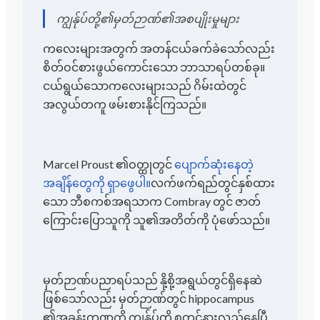
ကျွန်ုပ်တို့၏မှတ်ဉာဏ်၏အစပျိုးမှုများ
ကလေးများအတွက် အတန်ငယ်ခက်ခဲသော်လည်း
စိတ်ဝင်စားဖွယ်ကောင်းသော ဘာသာရပ်တစ်ခု။
ငယ်ရွယ်သောကလေးများသည် ဂိမ်းထဲတွင်
အလွယ်တကူ ဖမ်းစားနိုင်ကြသည်။
Marcel Proust ၏ဝတ္ထုတွင်
ပျောက်ဆုံးနေတဲ့
အချိန်တွေကို ရှာဖွေပါ။
လက်ဖက်ရည်တွင်နှစ်ထား
သော ဘီစကစ်အရသာက Combray တွင် ဇာတ်
ကြောင်းပြောသူကို သူ၏အတိတ်ကို ပုံဖော်သည်။
မှတ်ဉာဏ်ပညာရပ်သည် နို့စို့အရွယ်တွင်ရှိနေဆဲ
ဖြစ်သော်လည်း မှတ်ဉာဏ်တွင် hippocampus
၏အခန်းကဏ္ဍကို ကျွန်ုပ်တို့ စတင်နားလည်နေပြီ