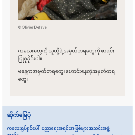
© Olivier Defaye
ကလေးတွေကို သူတို့ရဲ့အမှတ်တရတွေကို စာရင်း
ပြုစုခိုင်းပါ။
မ​နေ့ကအမှတ်​တရ​တွေ၊ ​ဟောင်း​နေတဲ့အမှတ်​တရ​
တွေ။
ဆိုက်မြေပုံ
ကလေးရုပ်ရှင်ပေါ်
ပညာရေးအရင်းအမြစ်များ
အသင်းအဖွဲ့